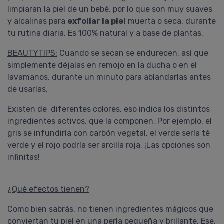
limpiaran la piel de un bebé, por lo que son muy suaves
y alcalinas para
exfoliar la piel
muerta o seca, durante
tu rutina diaria. Es 100% natural y a base de plantas.
Carol
BEAUTYTIPS:
Cuando se secan se endurecen, así que
Konjac Esponja Facial Blanca
simplemente déjalas en remojo en la ducha o en el
De Pura Fibra Vegetal Natural
lavamanos, durante un minuto para ablandarlas antes
Para la piel es muy suave, también
de usarlas.
se puede usar solo, sin crema de
limpieza absorbe los residuos de la
Existen de diferentes colores, eso indica los distintos
piel, maquillaje. Vuelve a su tamaño
ingredientes activos, que la componen. Por ejemplo, el
original después de su uso diario.
gris se infundiría con carbón vegetal, el verde sería té
verde y el rojo podría ser arcilla roja. ¡Las opciones son
COMPRAR
infinitas!
KONJAC ORIGINAL
Pedido #
800485
¿Qué efectos tienen?
Como bien sabrás, no tienen ingredientes mágicos que
conviertan tu piel en una perla pequeña y brillante. Ese,