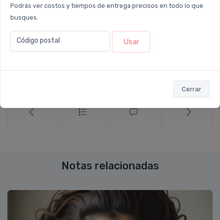
#belleza-sustentable
#sostenible
#exfoliante-natural
Podrás ver costos y tiempos de entrega precisos en todo lo que
busques.
#cosmetica
#acne
#piel-grasa
#sensible
Código postal
Usar
#cruelty-free
#consejos
#tip
Compartir:
Cerrar
Notas relacionadas