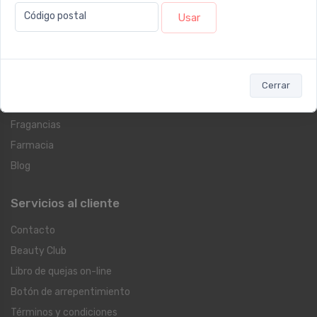
Categorías
Código postal
Usar
Dermocosmética
Protección Solar
Suplementos
Cerrar
Cuidado Personal
Fragancias
Farmacia
Blog
Servicios al cliente
Contacto
Beauty Club
Libro de quejas on-line
Botón de arrepentimiento
Términos y condiciones