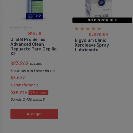
NO DISPONIBLE
ORAL B
ELGYDIUM
Oral B Pro Series
Elgydium Clinic
Advanced Clean
Xeroleave Spray
Repuesto Para Cepillo
Lubricante
X2
$23.262
$24.486
6 cuotas
sin interés
de
$3.877
ó Transferencia
$20.936
10%
EXTRA OFF
Sumás 2.430 Leloir$
Agregar