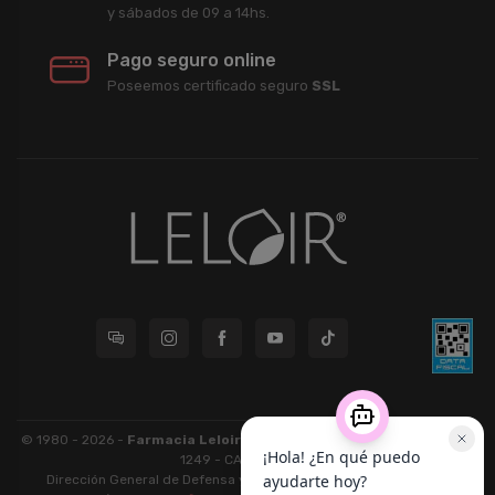
y sábados de 09 a 14hs.
Pago seguro online
Poseemos certificado seguro
SSL
© 1980 - 2026 -
Farmacia Leloir S.R.L.
| CUIT 33609220789 - Larrea
1249 - CABA - CP 1117
Dirección General de Defensa y Protección al Consumidor: Para