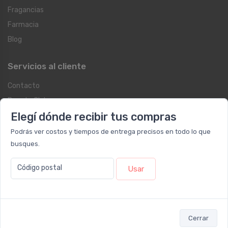
Fragancias
Farmacia
Blog
Servicios al cliente
Contacto
Beauty Club
Elegí dónde recibir tus compras
Libro de quejas on-line
Botón de arrepentimiento
Podrás ver costos y tiempos de entrega precisos en todo lo que
busques.
Términos y condiciones
Reembolso y devoluciones
Código postal
Usar
Preguntas frecuentes
Registrate como cliente
Newsletter
Cerrar