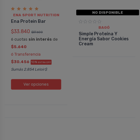
NO DISPONIBLE
ENA SPORT NUTRITION
Ena Protein Bar
BAGÓ
$33.840
$37.600
Simple Proteí­na Y
Energí­a Sabor Cookies
6 cuotas
sin interés
de
Cream
$5.640
ó Transferencia
$30.456
10%
EXTRA OFF
Sumás 2.854 Leloir$
Ver opciones