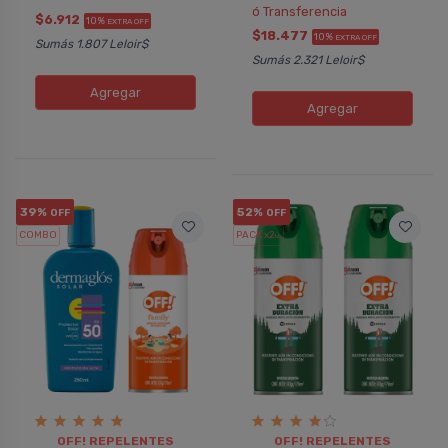
ó Transferencia
$6.912
10%
EXTRA OFF
$18.477
10%
EXTRA OFF
Sumás 1.807 Leloir$
Sumás 2.321 Leloir$
Agregar
Agregar
39%
52%
OFF
OFF
COMBO
PACK x2
u.
OFF! REPELENTES
OFF! REPELENTES