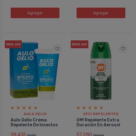
Agregar
Agregar
10%
50%
OFF
OFF
AULO GELIO
OFF! REPELENTES
Aulo Gelio Crema
Off! Repelente Extra
Repelente De Insectos
Duración En Aerosol
$8.435
$7.280
$9.372
$14.560