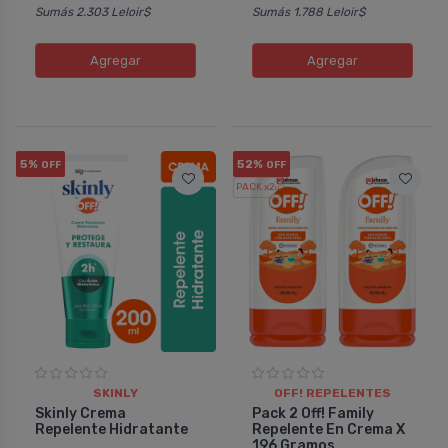
Sumás 2.303 Leloir$
Sumás 1.788 Leloir$
Agregar
Agregar
5%
52%
OFF
OFF
PACK x2
u.
SKINLY
OFF! REPELENTES
Skinly Crema
Pack 2 Off! Family
Repelente Hidratante
Repelente En Crema X
196 Gramos