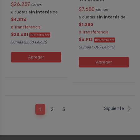
$26.257
$27.639
$7.680
$16.000
6 cuotas
sin interés
de
6 cuotas
sin interés
de
$4.376
$1.280
ó Transferencia
ó Transferencia
$23.631
10%
EXTRA OFF
$6.912
10%
EXTRA OFF
Sumás 2.550 Leloir$
Sumás 1.807 Leloir$
Agregar
Agregar
Siguiente
1
2
3