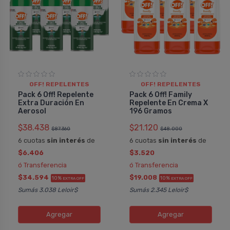
OFF! REPELENTES
OFF! REPELENTES
Pack 6 Off! Repelente
Pack 6 Off! Family
Extra Duración En
Repelente En Crema X
Aerosol
196 Gramos
$38.438
$21.120
$87.360
$48.000
6 cuotas
sin interés
de
6 cuotas
sin interés
de
$6.406
$3.520
ó Transferencia
ó Transferencia
$34.594
$19.008
10%
10%
EXTRA OFF
EXTRA OFF
Sumás 3.038 Leloir$
Sumás 2.345 Leloir$
Agregar
Agregar