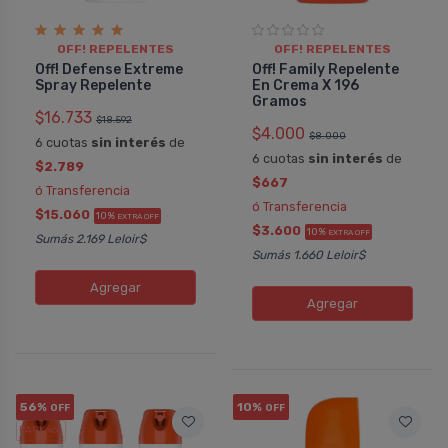
OFF! REPELENTES
OFF! REPELENTES
Off! Defense Extreme
Off! Family Repelente
Spray Repelente
En Crema X 196
Gramos
$16.733
$18.592
$4.000
$8.000
6 cuotas
sin interés
de
6 cuotas
sin interés
de
$2.789
$667
ó Transferencia
ó Transferencia
$15.060
10%
EXTRA OFF
$3.600
10%
EXTRA OFF
Sumás 2.169 Leloir$
Sumás 1.660 Leloir$
Agregar
Agregar
56%
10%
OFF
OFF
PACK x6
u.