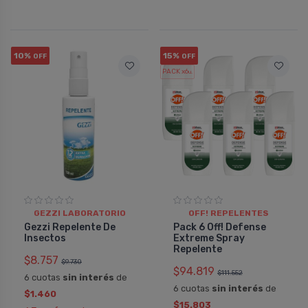
10%
15%
OFF
OFF
PACK x6
u.
GEZZI LABORATORIO
OFF! REPELENTES
Gezzi Repelente De
Pack 6 Off! Defense
Insectos
Extreme Spray
Repelente
$8.757
$9.730
$94.819
$111.552
6 cuotas
sin interés
de
6 cuotas
sin interés
de
$1.460
$15.803