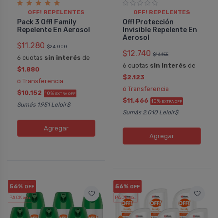
OFF! REPELENTES
OFF! REPELENTES
Pack 3 Off! Family
Off! Protección
Repelente En Aerosol
Invisible Repelente En
Aerosol
$11.280
$24.000
$12.740
$14.155
6 cuotas
sin interés
de
6 cuotas
sin interés
de
$1.880
$2.123
ó Transferencia
ó Transferencia
$10.152
10%
EXTRA OFF
$11.466
10%
EXTRA OFF
Sumás 1.951 Leloir$
Sumás 2.010 Leloir$
Agregar
Agregar
56%
56%
OFF
OFF
PACK x6
PACK x6
u.
u.