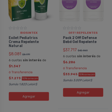
BIOSINTEX
OFF! REPELENTES
Exilet Pediatrics
Pack 2 Off! Defense
Crema Repelente
Bebé Gel Repelente
Natural
$37.717
$42.860
$8.081
$8.979
6 cuotas
sin interés
de
6 cuotas
sin interés
de
$6.286
$1.347
ó Transferencia
ó Transferencia
$33.945
10%
EXTRA OFF
$7.273
10%
EXTRA OFF
Sumás 3.009 Leloir$
Sumás 1.823 Leloir$
Agregar
Agregar