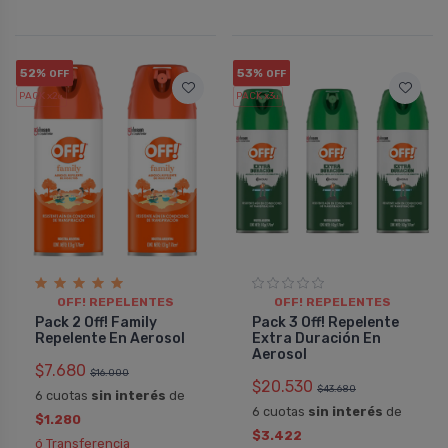
52%
53%
OFF
OFF
PACK x2
PACK x3
u.
u.
OFF! REPELENTES
OFF! REPELENTES
Pack 2 Off! Family
Pack 3 Off! Repelente
Repelente En Aerosol
Extra Duración En
Aerosol
$7.680
$16.000
$20.530
$43.680
6 cuotas
sin interés
de
6 cuotas
sin interés
de
$1.280
$3.422
ó Transferencia