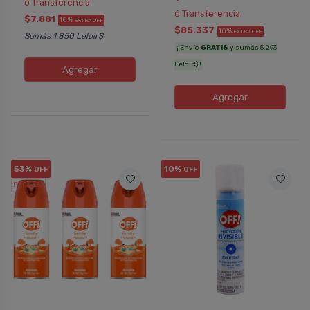
ó Transferencia
ó Transferencia
$7.881
10%
EXTRA OFF
$85.337
10%
EXTRA OFF
Sumás 1.850 Leloir$
¡ Envío
GRATIS
y sumás 5.293
Leloir$ !
Agregar
Agregar
53%
10%
OFF
OFF
PACK x3
u.