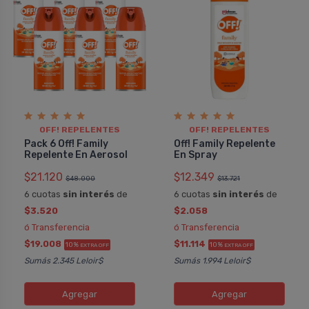
OFF! REPELENTES
OFF! REPELENTES
Pack 6 Off! Family
Off! Family Repelente
Repelente En Aerosol
En Spray
$21.120
$12.349
$48.000
$13.721
6 cuotas
sin interés
de
6 cuotas
sin interés
de
$3.520
$2.058
ó Transferencia
ó Transferencia
$19.008
$11.114
10%
10%
EXTRA OFF
EXTRA OFF
Sumás 2.345 Leloir$
Sumás 1.994 Leloir$
Agregar
Agregar