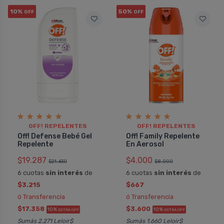
10%
50%
OFF
OFF
OFF! REPELENTES
OFF! REPELENTES
Off! Defense Bebé Gel
Off! Family Repelente
Repelente
En Aerosol
$19.287
$4.000
$21.430
$8.000
6 cuotas
sin interés
de
6 cuotas
sin interés
de
$3.215
$667
ó Transferencia
ó Transferencia
$17.358
$3.600
10%
10%
EXTRA OFF
EXTRA OFF
Sumás 2.271 Leloir$
Sumás 1.660 Leloir$