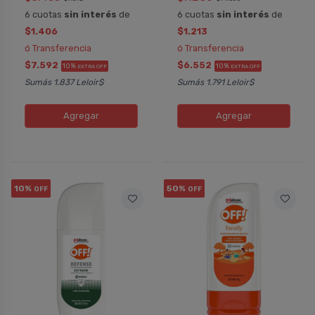
6 cuotas
sin interés
de
6 cuotas
sin interés
de
$1.406
$1.213
ó Transferencia
ó Transferencia
$7.592
$6.552
10%
10%
EXTRA OFF
EXTRA OFF
Sumás 1.837 Leloir$
Sumás 1.791 Leloir$
Agregar
Agregar
10%
50%
OFF
OFF