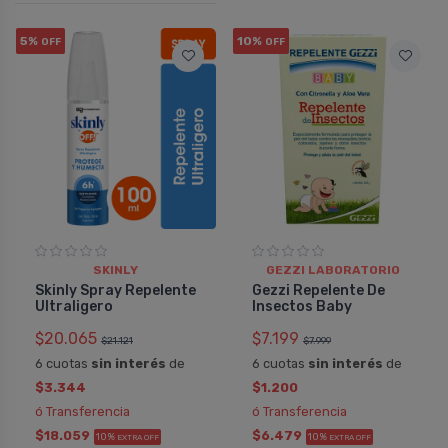
5%
10%
OFF
OFF
SKINLY
GEZZI LABORATORIO
Skinly Spray Repelente
Gezzi Repelente De
Ultraligero
Insectos Baby
$20.065
$7.199
$21.121
$7.999
6 cuotas
sin interés
de
6 cuotas
sin interés
de
$3.344
$1.200
ó Transferencia
ó Transferencia
$18.059
$6.479
10%
10%
EXTRA OFF
EXTRA OFF