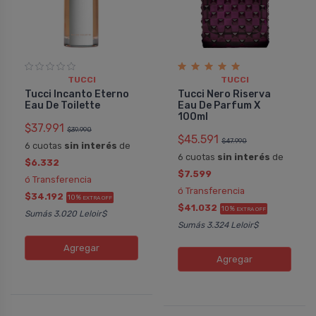
TUCCI
TUCCI
Tucci Incanto Eterno
Tucci Nero Riserva
Eau De Toilette
Eau De Parfum X
100ml
$37.991
$39.990
$45.591
$47.990
6 cuotas
sin interés
de
6 cuotas
sin interés
de
$6.332
$7.599
ó Transferencia
ó Transferencia
$34.192
10%
EXTRA OFF
$41.032
10%
EXTRA OFF
Sumás 3.020 Leloir$
Sumás 3.324 Leloir$
Agregar
Agregar