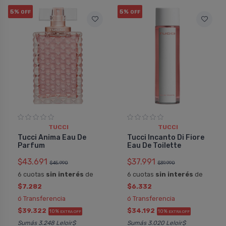
5%
5%
OFF
OFF
TUCCI
TUCCI
Tucci Anima Eau De
Tucci Incanto Di Fiore
Parfum
Eau De Toilette
$43.691
$37.991
$45.990
$39.990
6 cuotas
sin interés
de
6 cuotas
sin interés
de
$7.282
$6.332
ó Transferencia
ó Transferencia
$39.322
$34.192
10%
10%
EXTRA OFF
EXTRA OFF
Sumás 3.248 Leloir$
Sumás 3.020 Leloir$