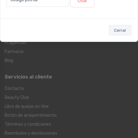
Usar
Dermocosmética
Protección Solar
Suplementos
Cerrar
Cuidado Personal
Fragancias
Farmacia
Blog
Servicios al cliente
Contacto
Beauty Club
Libro de quejas on-line
Botón de arrepentimiento
Términos y condiciones
Reembolso y devoluciones