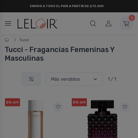
ENVÍOS A TODO EL PAÍS A PARTIR DE $75.000
0
Tucci
Tucci - Fragancias Femeninas Y
Masculinas
1 / 1
5%
5%
OFF
OFF