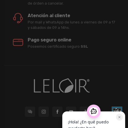
de órden a cancelar.
Atención al cliente
Por mail y WhatsApp de lunes a viernes de 09 a 17
y sábados de 09 a 14hs.
Pago seguro online
Poseemos certificado seguro
SSL