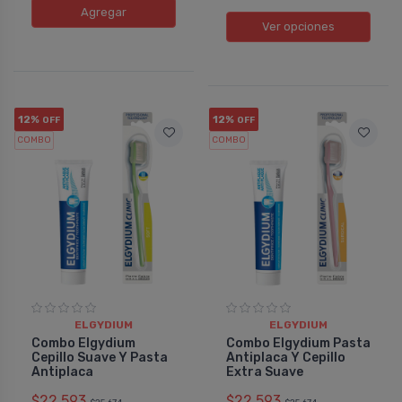
Agregar
Ver opciones
12%
12%
OFF
OFF
COMBO
COMBO
ELGYDIUM
ELGYDIUM
Combo Elgydium
Combo Elgydium Pasta
Cepillo Suave Y Pasta
Antiplaca Y Cepillo
Antiplaca
Extra Suave
$22.593
$22.593