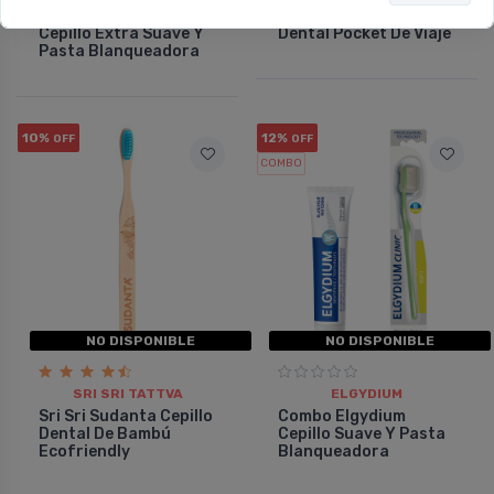
Combo Elgydium
Elgydium Cepillo
Cepillo Extra Suave Y
Dental Pocket De Viaje
Pasta Blanqueadora
10%
12%
OFF
OFF
COMBO
NO DISPONIBLE
NO DISPONIBLE
SRI SRI TATTVA
ELGYDIUM
Sri Sri Sudanta Cepillo
Combo Elgydium
Dental De Bambú
Cepillo Suave Y Pasta
Ecofriendly
Blanqueadora