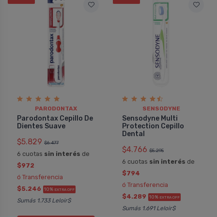
PARODONTAX
SENSODYNE
Parodontax Cepillo De
Sensodyne Multi
Dientes Suave
Protection Cepillo
Dental
$5.829
$6.477
$4.766
$5.295
6 cuotas
sin interés
de
6 cuotas
sin interés
de
$972
$794
ó Transferencia
ó Transferencia
$5.246
10%
EXTRA OFF
$4.289
10%
EXTRA OFF
Sumás 1.733 Leloir$
Sumás 1.691 Leloir$