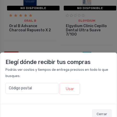
NO DISPONIBLE
NO DISPONIBLE
ORAL B
ELGYDIUM
Oral B Advance
Elgydium Clinic Cepillo
Charcoal Repuesto X 2
Dental Ultra Suave
7/100
12%
OFF
Elegí dónde recibir tus compras
COMBO
Podrás ver costos y tiempos de entrega precisos en todo lo que
busques.
Código postal
Usar
NO DISPONIBLE
NO DISPONIBLE
Cerrar
ELGYDIUM
ELGYDIUM