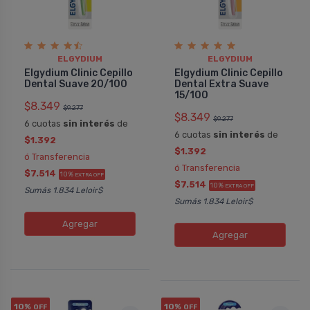
ELGYDIUM
ELGYDIUM
Elgydium Clinic Cepillo
Elgydium Clinic Cepillo
Dental Suave 20/100
Dental Extra Suave
15/100
$8.349
$9.277
$8.349
$9.277
6 cuotas
sin interés
de
6 cuotas
sin interés
de
$1.392
$1.392
ó Transferencia
ó Transferencia
$7.514
10%
EXTRA OFF
$7.514
10%
EXTRA OFF
Sumás 1.834 Leloir$
Sumás 1.834 Leloir$
Agregar
Agregar
10%
10%
OFF
OFF