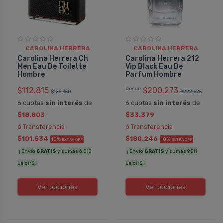
CAROLINA HERRERA
CAROLINA HERRERA
Carolina Herrera Ch
Carolina Herrera 212
Men Eau De Toilette
Vip Black Eau De
Hombre
Parfum Hombre
$112.815
Desde
$200.273
$125.350
$222.525
6 cuotas
sin interés
de
6 cuotas
sin interés
de
$18.803
$33.379
ó Transferencia
ó Transferencia
$101.534
$180.246
10%
10%
EXTRA OFF
EXTRA OFF
¡ Envío
GRATIS
y sumás 6.013
¡ Envío
GRATIS
y sumás 9.511
Leloir$ !
Leloir$ !
Ver opciones
Ver opciones