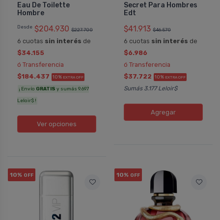
Eau De Toilette
Secret Para Hombres
Hombre
Edt
Desde
$204.930
$41.913
$227.700
$46.570
6 cuotas
sin interés
de
6 cuotas
sin interés
de
$34.155
$6.986
ó Transferencia
ó Transferencia
$184.437
$37.722
10%
10%
EXTRA OFF
EXTRA OFF
Sumás 3.177 Leloir$
¡ Envío
GRATIS
y sumás 9.697
Leloir$ !
Agregar
Ver opciones
10%
10%
OFF
OFF