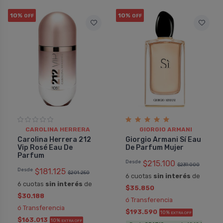
10%
10%
OFF
OFF
CAROLINA HERRERA
GIORGIO ARMANI
Carolina Herrera 212
Giorgio Armani Sí Eau
Vip Rosé Eau De
De Parfum Mujer
Parfum
Desde
$215.100
$239.000
Desde
$181.125
$201.250
6 cuotas
sin interés
de
6 cuotas
sin interés
de
$35.850
$30.188
ó Transferencia
ó Transferencia
$193.590
10%
EXTRA OFF
$163.013
10%
EXTRA OFF