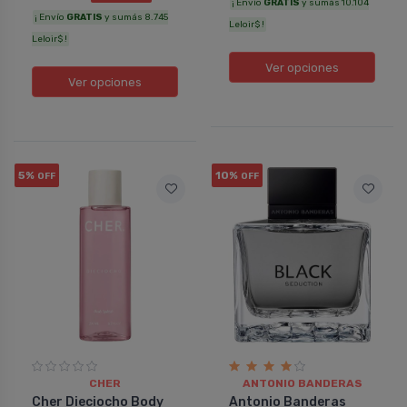
¡ Envío
GRATIS
y sumás 10.104
¡ Envío
GRATIS
y sumás 8.745
Leloir$ !
Leloir$ !
Ver opciones
Ver opciones
5%
10%
OFF
OFF
CHER
ANTONIO BANDERAS
Cher Dieciocho Body
Antonio Banderas