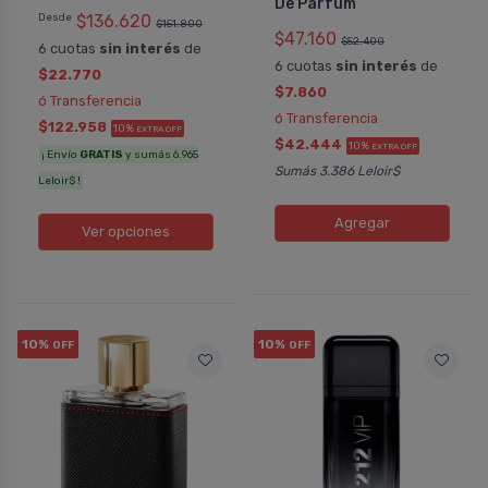
De Parfum
Desde
$136.620
$151.800
$47.160
$52.400
6 cuotas
sin interés
de
6 cuotas
sin interés
de
$22.770
$7.860
ó Transferencia
ó Transferencia
$122.958
10%
EXTRA OFF
$42.444
10%
EXTRA OFF
¡ Envío
GRATIS
y sumás 6.965
Sumás 3.386 Leloir$
Leloir$ !
Agregar
Ver opciones
10%
10%
OFF
OFF