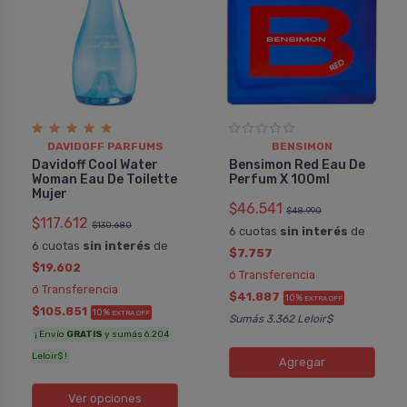
DAVIDOFF PARFUMS
BENSIMON
Davidoff Cool Water
Bensimon Red Eau De
Woman Eau De Toilette
Perfum X 100ml
Mujer
$46.541
$48.990
$117.612
$130.680
6 cuotas
sin interés
de
6 cuotas
sin interés
de
$7.757
$19.602
ó Transferencia
ó Transferencia
$41.887
10%
EXTRA OFF
$105.851
10%
EXTRA OFF
Sumás 3.362 Leloir$
¡ Envío
GRATIS
y sumás 6.204
Leloir$ !
Agregar
Ver opciones