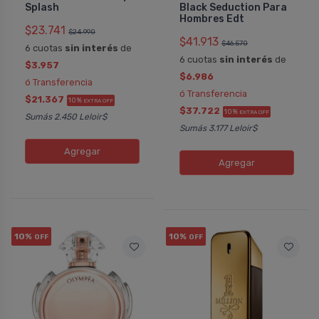
Splash
Black Seduction Para
Hombres Edt
$23.741
$24.990
$41.913
$46.570
6 cuotas
sin interés
de
6 cuotas
sin interés
de
$3.957
$6.986
ó Transferencia
ó Transferencia
$21.367
10%
EXTRA OFF
$37.722
10%
EXTRA OFF
Sumás 2.450 Leloir$
Sumás 3.177 Leloir$
Agregar
Agregar
10%
10%
OFF
OFF