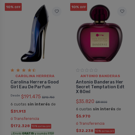
10%
10%
OFF
OFF
CAROLINA HERRERA
ANTONIO BANDERAS
Carolina Herrera Good
Antonio Banderas Her
Girl Eau De Parfum
Secret Temptation Edt
X 80ml
Desde
$191.475
$212.750
$35.820
$39.800
6 cuotas
sin interés
de
6 cuotas
sin interés
de
$31.913
$5.970
ó Transferencia
ó Transferencia
$172.328
10%
EXTRA OFF
$32.238
10%
EXTRA OFF
¡ Envío
GRATIS
y sumás 9.159