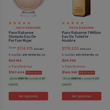
PACO RABANNE
PACO RABANNE
Paco Rabanne
Paco Rabanne 1 Million
Olympéa Eau De
Eau De Toilette
Parfum Mujer
Hombre
Desde
$174.915
$178.200
$194.350
$198.000
6 cuotas
sin interés
de
6 cuotas
sin interés
de
$29.153
$29.700
ó Transferencia
ó Transferencia
$157.424
$160.380
10%
10%
EXTRA OFF
EXTRA OFF
¡ Envío
GRATIS
y sumás 8.497
¡ Envío
GRATIS
y sumás 8.628
Leloir$ !
Leloir$ !
Ver opciones
Ver opciones