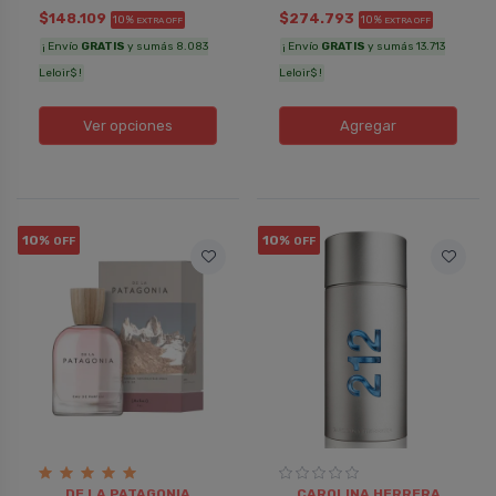
$148.109
$274.793
10%
10%
EXTRA OFF
EXTRA OFF
¡ Envío
GRATIS
y sumás 8.083
¡ Envío
GRATIS
y sumás 13.713
Leloir$ !
Leloir$ !
Ver opciones
Agregar
10%
10%
OFF
OFF
DE LA PATAGONIA
CAROLINA HERRERA