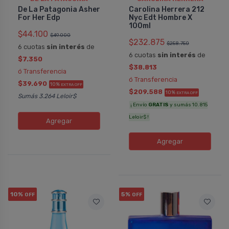
De La Patagonia Asher
Carolina Herrera 212
For Her Edp
Nyc Edt Hombre X
100ml
$44.100
$49.000
$232.875
$258.750
6 cuotas
sin interés
de
6 cuotas
sin interés
de
$7.350
$38.813
ó Transferencia
ó Transferencia
$39.690
10%
EXTRA OFF
$209.588
10%
EXTRA OFF
Sumás 3.264 Leloir$
¡ Envío
GRATIS
y sumás 10.815
Leloir$ !
Agregar
Agregar
10%
5%
OFF
OFF