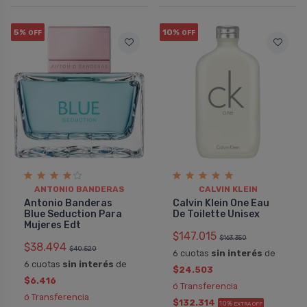
5%
10%
OFF
OFF
ANTONIO BANDERAS
CALVIN KLEIN
Antonio Banderas
Calvin Klein One Eau
Blue Seduction Para
De Toilette Unisex
Mujeres Edt
$147.015
$163.350
$38.494
$40.520
6 cuotas
sin interés
de
6 cuotas
sin interés
de
$24.503
$6.416
ó Transferencia
ó Transferencia
$132.314
10%
EXTRA OFF