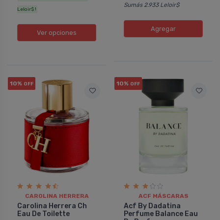
Sumás 2.933 Leloir$
Leloir$ !
Agregar
Ver opciones
10%
10%
OFF
OFF
CAROLINA HERRERA
ACF MÁSCARAS
Carolina Herrera Ch
Acf By Dadatina
Eau De Toilette
Perfume Balance Eau