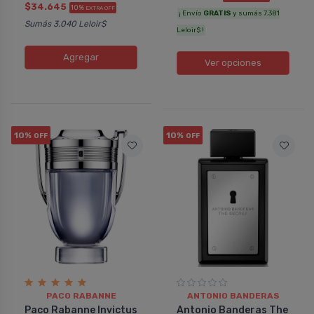
$34.645
10%
EXTRA OFF
¡ Envío
GRATIS
y sumás 7.381
Sumás 3.040 Leloir$
Leloir$ !
Agregar
Ver opciones
10%
10%
OFF
OFF
PACO RABANNE
ANTONIO BANDERAS
Paco Rabanne Invictus
Antonio Banderas The