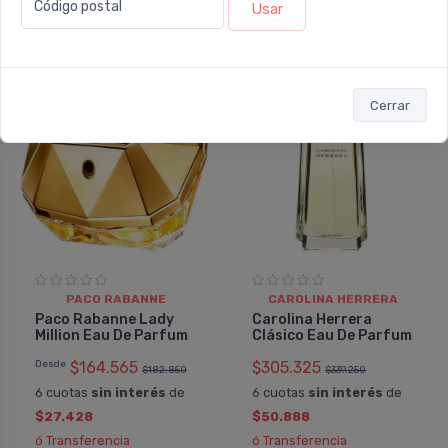
Código postal
Usar
10%
10%
OFF
OFF
Cerrar
PACO RABANNE
CAROLINA HERRERA
Paco Rabanne Lady
Carolina Herrera
Million Eau De Parfum
Clásico Eau De Parfum
Desde
$164.565
$305.325
$182.850
$339.250
6 cuotas
sin interés
de
6 cuotas
sin interés
de
$27.428
$50.888
ó Transferencia
ó Transferencia