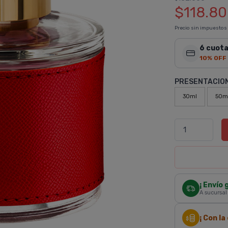
$118.8
Precio sin impuestos
6 cuota
10% OFF
PRESENTACIO
30ml
50m
¡ Envío 
A sucursal
¡ Con l