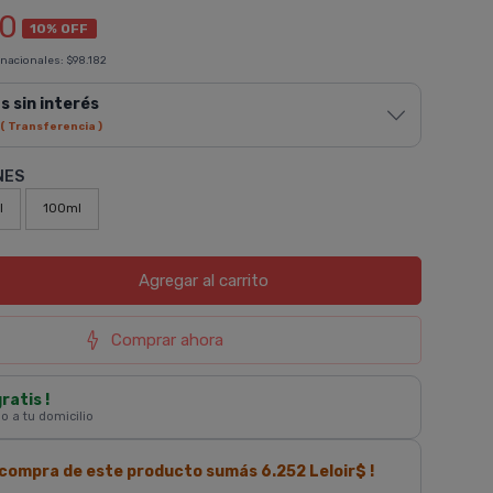
00
10% OFF
 nacionales:
$98.182
s sin interés
( Transferencia )
NES
l
100ml
Agregar
al carrito
Comprar ahora
gratis !
 o a tu domicilio
a compra de este producto sumás
6.252
Leloir$ !