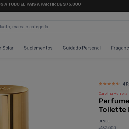
6 CUOTAS SIN INTERÉS
Y 18 CUOTAS FIJAS !
n Solar
Suplementos
Cuidado Personal
Fraganc
4 R
Carolina Herrera
Perfume 
Toilette
DESDE
132.000
$