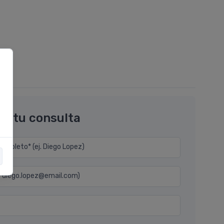
os tu consulta
mpleto* (ej. Diego Lopez)
j. diego.lopez@email.com)