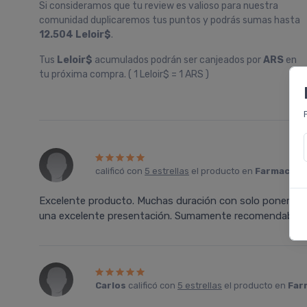
Si consideramos que tu review es valioso para nuestra
comunidad duplicaremos tus puntos y podrás sumas hasta
12.504 Leloir$
.
Tus
Leloir$
acumulados podrán ser canjeados por
ARS
en
tu próxima compra. ( 1 Leloir$ = 1 ARS )
calificó con
5 estrellas
el producto en
Farmacia L
Excelente producto. Muchas duración con solo poner un p
una excelente presentación. Sumamente recomendable en
Carlos
calificó con
5 estrellas
el producto en
Far