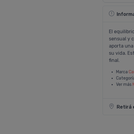
Inform
El equilibr
sensual y c
aporta una
su vida. Es
final.
Marca
Ca
Categorí
Ver más
Retirá 