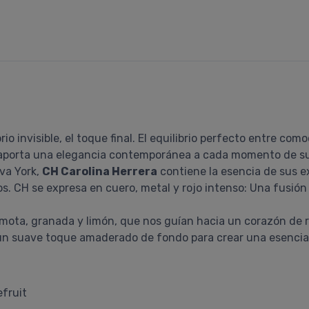
io invisible, el toque final. El equilibrio perfecto entre com
ue aporta una elegancia contemporánea a cada momento de su
va York,
CH Carolina Herrera
contiene la esencia de sus e
s. CH se expresa en cuero, metal y rojo intenso: Una fusión e
ota, granada y limón, que nos guían hacia un corazón de ro
n un suave toque amaderado de fondo para crear una esenci
efruit