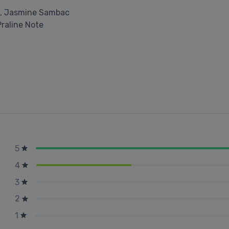
e, Jasmine Sambac
Praline Note
5
4
3
2
1