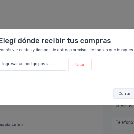
Elegí dónde recibir tus compras
Podrás ver costos y tiempos de entrega precisos en todo lo que busques.
Ingresar un código postal
Usar
Déjan
eloir
.
ar de gotas. Llegó tal cual lo pactado con
Nombre co
Cerrar
 relación precio calidad
Email* (e
Teléfono
macia Leloir
.