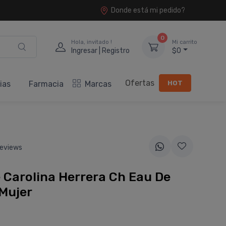
Donde está mi pedido?
0
Hola, invitado !
Mi carrito
Ingresar | Registro
$0
Ofertas
HOT
ias
Farmacia
Marcas
eviews
Carolina Herrera Ch Eau De
 Mujer