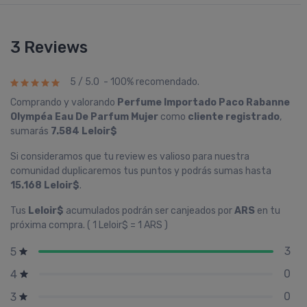
3 Reviews
5 / 5.0 - 100% recomendado.
Comprando y valorando
Perfume Importado Paco Rabanne
Olympéa Eau De Parfum Mujer
como
cliente registrado
,
sumarás
7.584 Leloir$
Si consideramos que tu review es valioso para nuestra
comunidad duplicaremos tus puntos y podrás sumas hasta
15.168 Leloir$
.
Tus
Leloir$
acumulados podrán ser canjeados por
ARS
en tu
próxima compra. ( 1 Leloir$ = 1 ARS )
3
5
0
4
0
3