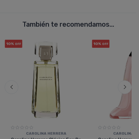
También te recomendamos...
10%
10%
OFF
OFF
CAROLINA HERRERA
CAROLINA H