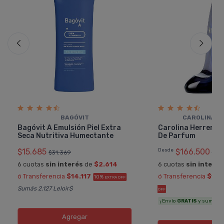
BAGÓVIT
CAROLINA H
Bagóvit A Emulsión Piel Extra
Carolina Herrera G
Seca Nutritiva Humectante
De Parfum
$15.685
Desde
$166.500
$31.369
$18
6 cuotas
sin interés
de
$2.614
6 cuotas
sin interés
ó Transferencia
$14.117
ó Transferencia
$149
10%
EXTRA OFF
Sumás 2.127 Leloir$
OFF
¡ Envío
GRATIS
y sumás 8.1
Agregar