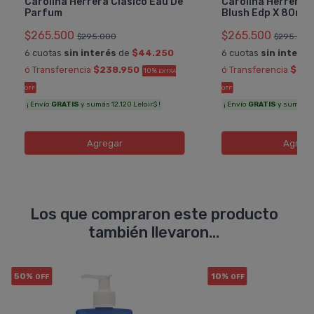
Carolina Herrera Clásico Eau De
Carolina Herrera G
Parfum
Blush Edp X 80ml
$265.500
$265.500
$295.000
$295.000
6 cuotas
sin interés
de
$44.250
6 cuotas
sin interés
ó Transferencia
$238.950
ó Transferencia
$238
10%
EXTRA
OFF
OFF
¡ Envío
GRATIS
y sumás 12.120 Leloir$ !
¡ Envío
GRATIS
y sumás 12.
Agregar
Agreg
Los que compraron este producto
también llevaron...
50%
10%
OFF
OFF