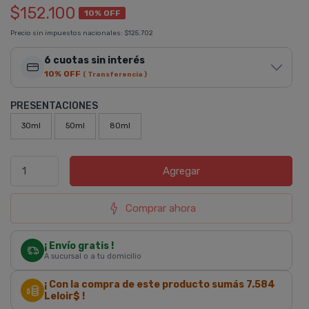
$152.100
10% OFF
Precio sin impuestos nacionales:
$125.702
6 cuotas sin interés
10% OFF
( Transferencia )
PRESENTACIONES
30ml
50ml
80ml
Agregar
Comprar ahora
¡ Envío gratis !
A sucursal o a tu domicilio
¡ Con la compra de este producto sumás
7.584
Leloir$ !