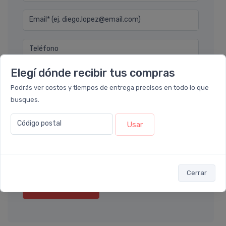
Email* (ej. diego.lopez@email.com)
Teléfono
Elegí dónde recibir tus compras
Ubicación
Podrás ver costos y tiempos de entrega precisos en todo lo que
busques.
Por favor describa en detalle su solicitud
Código postal
Usar
Cerrar
Enviar consulta