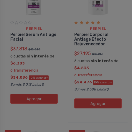
PERPIEL
PERPIEL
Perpiel Serum Antiage
Perpiel Corporal
Facial
Antiage Efecto
Rejuvenecedor
$37.818
$42.020
$27.195
$30.217
6 cuotas
sin interés
de
6 cuotas
sin interés
de
$6.303
$4.533
ó Transferencia
ó Transferencia
$34.036
10%
EXTRA OFF
$24.476
10%
EXTRA OFF
Sumás 3.013 Leloir$
Sumás 2.588 Leloir$
Agregar
Agregar