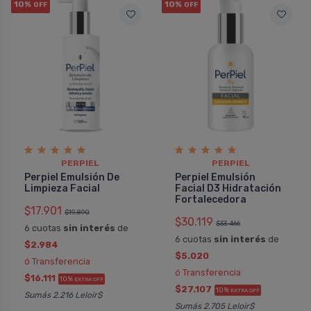
10%
10%
OFF
OFF
PERPIEL
PERPIEL
Perpiel Emulsión De
Perpiel Emulsión
Limpieza Facial
Facial D3 Hidratación
Fortalecedora
$17.901
$19.890
$30.119
$33.466
6 cuotas
sin interés
de
6 cuotas
sin interés
de
$2.984
$5.020
ó Transferencia
ó Transferencia
$16.111
10%
EXTRA OFF
$27.107
10%
EXTRA OFF
Sumás 2.216 Leloir$
Sumás 2.705 Leloir$