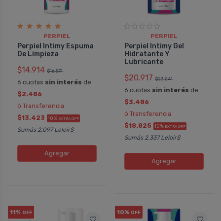
PERPIEL
PERPIEL
Perpiel Intimy Espuma
Perpiel Intimy Gel
De Limpieza
Hidratante Y
Lubricante
$14.914
$16.571
$20.917
$23.241
6 cuotas
sin interés
de
6 cuotas
sin interés
de
$2.486
$3.486
ó Transferencia
ó Transferencia
$13.423
10%
EXTRA OFF
$18.825
10%
EXTRA OFF
Sumás 2.097 Leloir$
Sumás 2.337 Leloir$
Agregar
Agregar
11%
10%
OFF
OFF