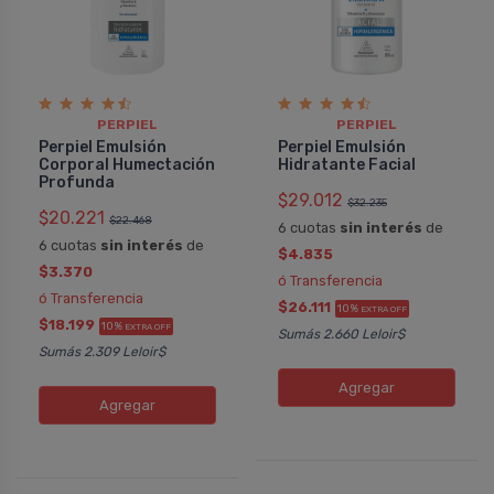
PERPIEL
PERPIEL
Perpiel Emulsión
Perpiel Emulsión
Corporal Humectación
Hidratante Facial
Profunda
$29.012
$32.235
$20.221
$22.468
6 cuotas
sin interés
de
6 cuotas
sin interés
de
$4.835
$3.370
ó Transferencia
ó Transferencia
$26.111
10%
EXTRA OFF
$18.199
10%
EXTRA OFF
Sumás 2.660 Leloir$
Sumás 2.309 Leloir$
Agregar
Fernando
SUSANA
Agregar
Perpiel Intimy Espuma De
Perpiel Corpo
Limpieza
Rejuvenecedo
Mi pareja lo usa hace meses y está
Esta crema no l
totalmente conforme. Ha probado
usar para ver qu