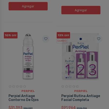
Agregar
Agregar
10%
13%
OFF
OFF
COMBO
PERPIEL
PERPIEL
Perpiel Antiage
Perpiel Rutina Antiage
Contorno De Ojos
Facial Completa
$31.393
$91.964
$34.881
$105.706