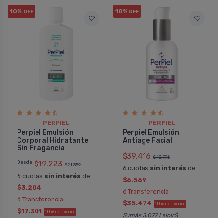
otras marcas, pero ninguna le dio tan
verdad es buena
10%
10%
OFF
OFF
buenos resultados como este.
de piel. Absorbe
COMPRAR
COMPRAR
PERPIEL
PERPIE
Pedido #
Pedido
1018772
PERPIEL
PERPIEL
Perpiel Emulsión
Perpiel Emulsión
Corporal Hidratante
Antiage Facial
Sin Fragancia
$39.416
$43.796
Desde
$19.223
$21.359
6 cuotas
sin interés
de
6 cuotas
sin interés
de
$6.569
$3.204
ó Transferencia
ó Transferencia
$35.474
10%
EXTRA OFF
$17.301
10%
EXTRA OFF
Sumás 3.077 Leloir$