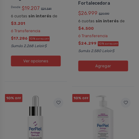
Fortalecedora
Desde
$19.207
$21.341
$26.999
$29.999
6 cuotas
sin interés
de
6 cuotas
sin interés
de
$3.201
$4.500
ó Transferencia
ó Transferencia
$17.286
10%
EXTRA OFF
$24.299
10%
EXTRA OFF
Sumás 2.268 Leloir$
Sumás 2.580 Leloir$
Ver opciones
Agregar
10%
10%
OFF
OFF