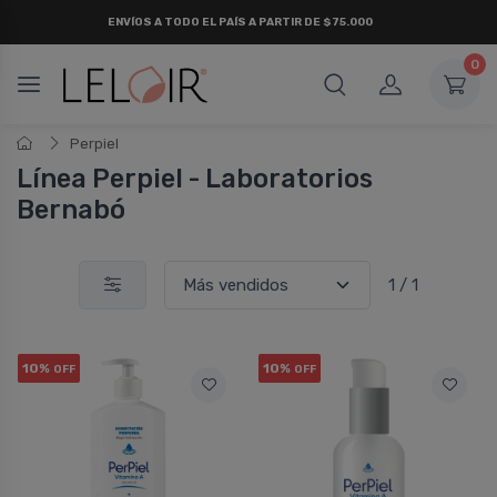
ENVÍOS A TODO EL PAÍS A PARTIR DE $75.000
0
Perpiel
Lí­nea Perpiel - Laboratorios
Bernabó
1 / 1
10%
10%
OFF
OFF