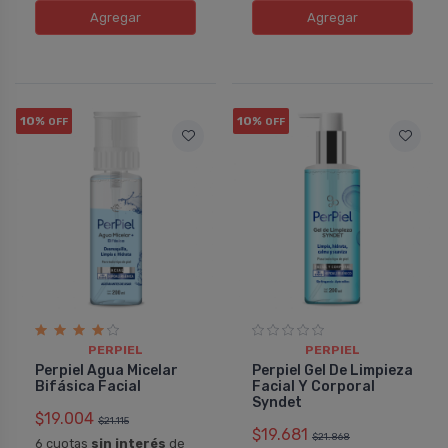
Agregar
Agregar
10%
10%
OFF
OFF
PERPIEL
PERPIEL
Perpiel Agua Micelar
Perpiel Gel De Limpieza
Bifásica Facial
Facial Y Corporal
Syndet
$19.004
$21.115
$19.681
$21.868
6 cuotas
sin interés
de