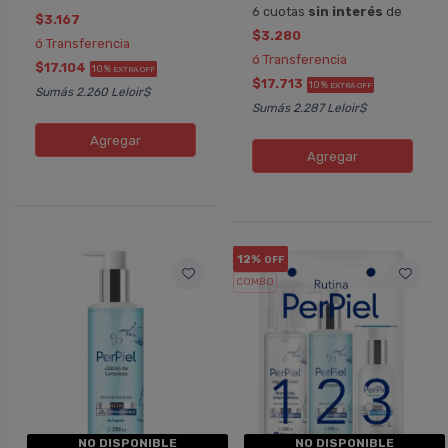
6 cuotas
sin interés
de
$3.167
$3.280
ó Transferencia
ó Transferencia
$17.104
10%
EXTRA OFF
$17.713
10%
EXTRA OFF
Sumás 2.260 Leloir$
Sumás 2.287 Leloir$
Agregar
Agregar
12%
OFF
COMBO
NO DISPONIBLE
NO DISPONIBLE