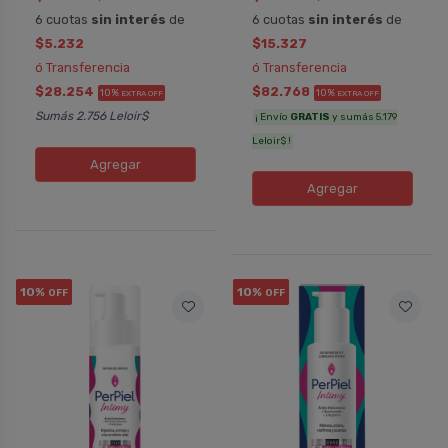
6 cuotas
sin interés
de
6 cuotas
sin interés
de
$5.232
$15.327
ó Transferencia
ó Transferencia
$28.254
$82.768
10%
10%
EXTRA OFF
EXTRA OFF
Sumás 2.756 Leloir$
¡ Envío
GRATIS
y sumás 5.179
Leloir$ !
Agregar
Agregar
10%
10%
OFF
OFF