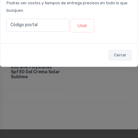
Podrás ver costos y tiempos de entrega precisos en todo lo que
busques.
Código postal
Usar
NO DISPONIBLE
Cerrar
KLORANE POLYSIANES
Klorane Polysianes
Spf30 Gel Crema Solar
Sublime