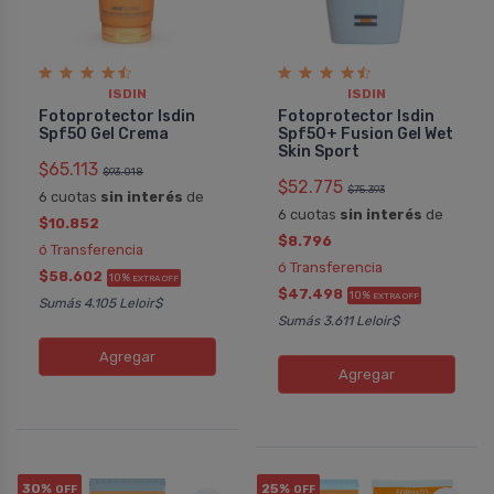
ISDIN
ISDIN
Fotoprotector Isdin
Fotoprotector Isdin
Spf50 Gel Crema
Spf50+ Fusion Gel Wet
Skin Sport
$65.113
$93.018
$52.775
$75.393
6 cuotas
sin interés
de
6 cuotas
sin interés
de
$10.852
$8.796
ó Transferencia
ó Transferencia
$58.602
10%
EXTRA OFF
$47.498
10%
EXTRA OFF
Sumás 4.105 Leloir$
Sumás 3.611 Leloir$
Agregar
Agregar
30%
25%
OFF
OFF