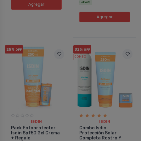
Leloir$ !
Agregar
Agregar
25%
32%
OFF
OFF
COMBO
ISDIN
ISDIN
Pack Fotoprotector
Combo Isdin
Isdin Spf50 Gel Crema
Protección Solar
+ Regalo
Completa Rostro Y