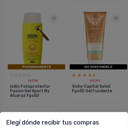
PRÓXIMAMENTE
NO DISPONIBLE
ISDIN
VICHY
Isdin Fotoprotector
Vichy Capital Soleil
Fusion Gel Sport By
Fps50 Gel Fundente
Alcaraz Fps50
Elegí dónde recibir tus compras