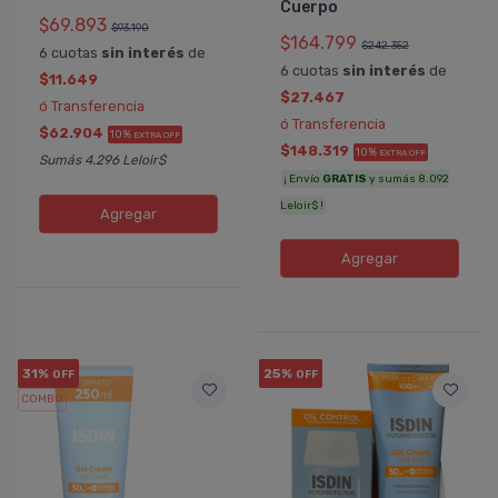
Cuerpo
$69.893
$93.190
$164.799
$242.352
6 cuotas
sin interés
de
6 cuotas
sin interés
de
$11.649
$27.467
ó Transferencia
ó Transferencia
$62.904
10%
EXTRA OFF
$148.319
10%
EXTRA OFF
Sumás 4.296 Leloir$
¡ Envío
GRATIS
y sumás 8.092
Leloir$ !
Agregar
Agregar
31%
25%
OFF
OFF
COMBO