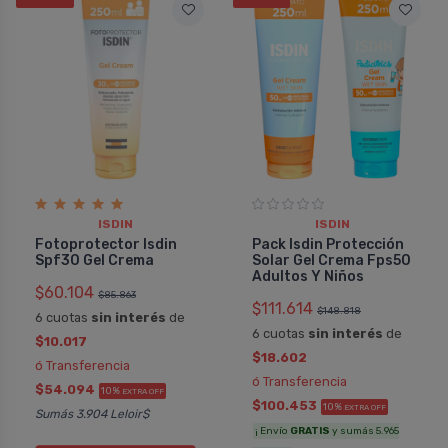
ISDIN
ISDIN
Fotoprotector Isdin
Pack Isdin Protección
Spf30 Gel Crema
Solar Gel Crema Fps50
Adultos Y Niños
$60.104
$85.863
$111.614
$148.818
6 cuotas
sin interés
de
6 cuotas
sin interés
de
$10.017
$18.602
ó Transferencia
ó Transferencia
$54.094
10%
EXTRA OFF
$100.453
10%
EXTRA OFF
Sumás 3.904 Leloir$
¡ Envío
GRATIS
y sumás 5.965