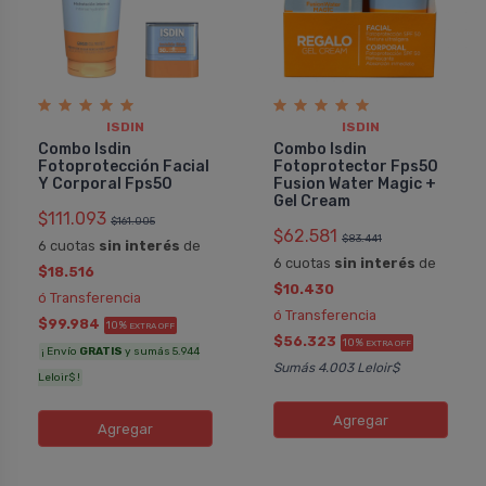
ISDIN
ISDIN
Combo Isdin
Combo Isdin
Fotoprotección Facial
Fotoprotector Fps50
Y Corporal Fps50
Fusion Water Magic +
Gel Cream
$111.093
$161.005
$62.581
$83.441
6 cuotas
sin interés
de
6 cuotas
sin interés
de
$18.516
$10.430
ó Transferencia
ó Transferencia
$99.984
10%
EXTRA OFF
$56.323
10%
EXTRA OFF
¡ Envío
GRATIS
y sumás 5.944
Sumás 4.003 Leloir$
Leloir$ !
Agregar
Agregar