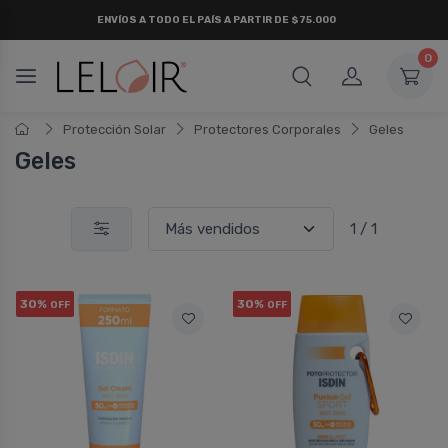
ENVÍOS A TODO EL PAÍS A PARTIR DE $75.000
0
Protección Solar
Protectores Corporales
Geles
Geles
1 / 1
30%
30%
OFF
OFF