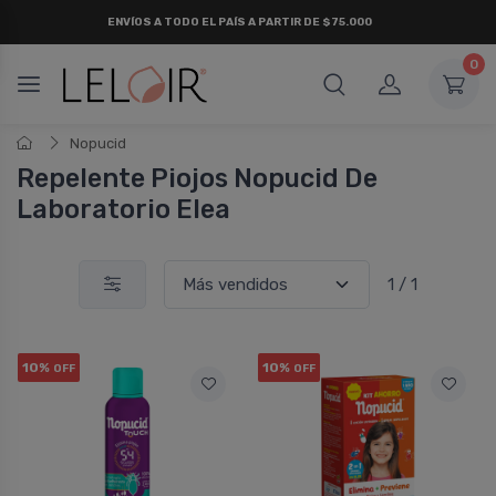
ENVÍOS A TODO EL PAÍS A PARTIR DE $75.000
0
Nopucid
Repelente Piojos Nopucid De
Laboratorio Elea
1 / 1
10%
10%
OFF
OFF