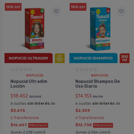
10%
10%
OFF
OFF
NOPUCID
NOPUCID
Nopucid Ultradim
Nopucid Shampoo De
Loción
Uso Diario
$18.452
$14.153
$20.502
$15.726
6 cuotas
sin interés
de
6 cuotas
sin interés
de
$3.075
$2.359
ó Transferencia
ó Transferencia
$16.607
$12.738
10%
10%
EXTRA OFF
EXTRA OFF
Sumás 2.238 Leloir$
Sumás 2.066 Leloir$