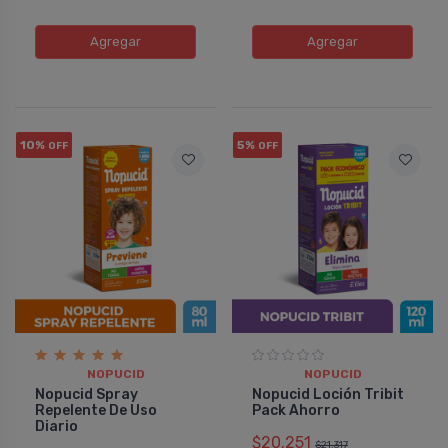
Agregar
Agregar
10%
5%
OFF
OFF
NOPUCID
NOPUCID
Nopucid Spray
Nopucid Loción Tribit
Repelente De Uso
Pack Ahorro
Diario
$20.251
$21.317