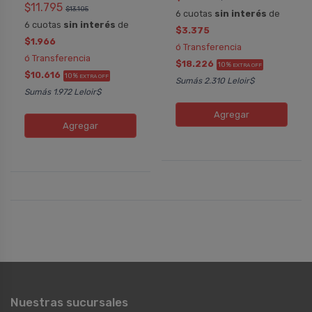
$11.795
$13.105
6 cuotas
sin interés
de
6 cuotas
sin interés
de
$3.375
$1.966
ó Transferencia
ó Transferencia
$18.226
10%
EXTRA OFF
$10.616
10%
EXTRA OFF
Sumás 2.310 Leloir$
Sumás 1.972 Leloir$
Agregar
Agregar
Nuestras sucursales