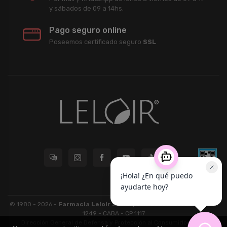
y sábados de 09 a 14hs.
Pago seguro online
Poseemos certificado seguro
SSL
© 1980 - 2026 -
Farmacia Leloir S.R.L.
| CUIT 33609220789 - Larrea
1249 - CABA - CP 1117
Dirección General de Defensa y Protección al Consumidor: Para