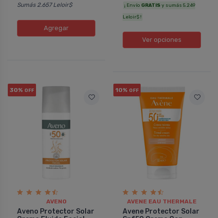
Sumás 2.657 Leloir$
¡ Envío
GRATIS
y sumás 5.249
Leloir$ !
Agregar
Ver opciones
30%
10%
OFF
OFF
AVENO
AVENE EAU THERMALE
Aveno Protector Solar
Avene Protector Solar