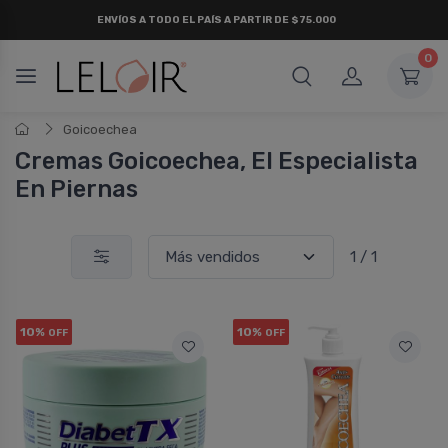
ENVÍOS A TODO EL PAÍS A PARTIR DE $75.000
0
Goicoechea
Cremas Goicoechea, El Especialista
En Piernas
1 / 1
10%
10%
OFF
OFF