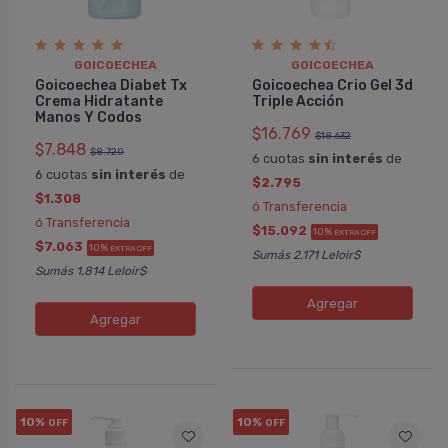
GOICOECHEA
GOICOECHEA
Goicoechea Diabet Tx
Goicoechea Crio Gel 3d
Crema Hidratante
Triple Acción
Manos Y Codos
$16.769
$18.632
$7.848
$8.720
6 cuotas
sin interés
de
6 cuotas
sin interés
de
$2.795
$1.308
ó Transferencia
ó Transferencia
$15.092
10%
EXTRA OFF
$7.063
10%
EXTRA OFF
Sumás 2.171 Leloir$
Sumás 1.814 Leloir$
Agregar
Agregar
10%
10%
OFF
OFF