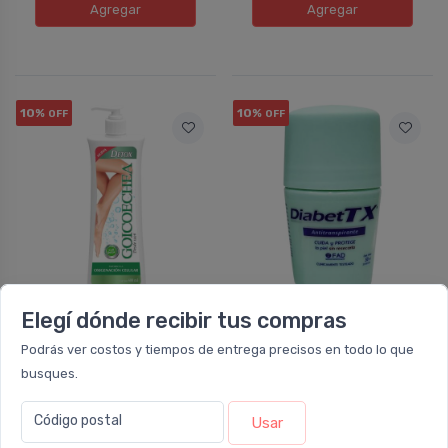
Agregar
Agregar
10%
10%
OFF
OFF
NO DISPONIBLE
NO DISPONIBLE
Elegí dónde recibir tus compras
GOICOECHEA
GOICOECHEA
Podrás ver costos y tiempos de entrega precisos en todo lo que
Goicoechea Detox
Goicoechea Diabet Tx
busques.
Oxigenación Celular
Antitranspirante Roll
On
Código postal
Usar