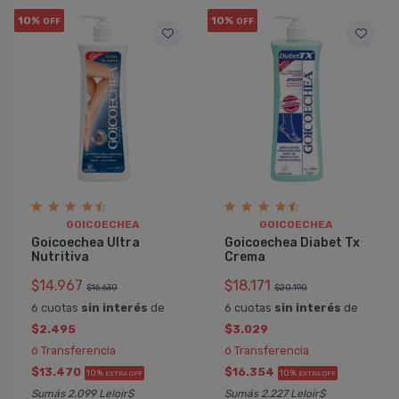
10%
10%
OFF
OFF
GOICOECHEA
GOICOECHEA
Goicoechea Ultra
Goicoechea Diabet Tx
Nutritiva
Crema
$14.967
$18.171
$16.630
$20.190
6 cuotas
sin interés
de
6 cuotas
sin interés
de
$2.495
$3.029
ó Transferencia
ó Transferencia
$13.470
$16.354
10%
10%
EXTRA OFF
EXTRA OFF
Sumás 2.099 Leloir$
Sumás 2.227 Leloir$