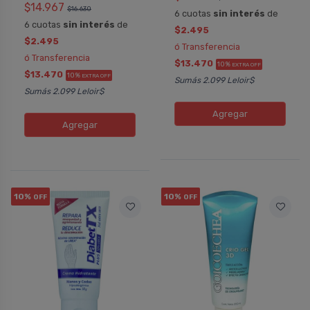
$14.967
$16.630
6 cuotas
sin interés
de
6 cuotas
sin interés
de
$2.495
$2.495
ó Transferencia
ó Transferencia
$13.470
10%
EXTRA OFF
$13.470
10%
EXTRA OFF
Sumás 2.099 Leloir$
Sumás 2.099 Leloir$
Agregar
Agregar
10%
10%
OFF
OFF