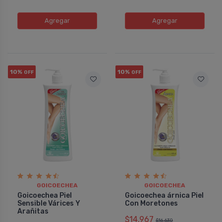
Agregar
Agregar
10%
10%
OFF
OFF
GOICOECHEA
GOICOECHEA
Goicoechea Piel
Goicoechea árnica Piel
Sensible Várices Y
Con Moretones
Arañitas
$14.967
$16.630