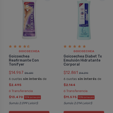
GOICOECHEA
GOICOECHEA
Goicoechea
Goicoechea Diabet Tx
Reafirmante Con
Emulsión Hidratante
Tonifyer
Corporal
$14.967
$12.861
$16.630
$14.290
6 cuotas
sin interés
de
6 cuotas
sin interés
de
$2.495
$2.144
ó Transferencia
ó Transferencia
$13.470
$11.575
10%
10%
EXTRA OFF
EXTRA OFF
Sumás 2.099 Leloir$
Sumás 2.014 Leloir$