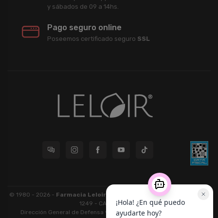
y sábados de 09 a 14hs.
Pago seguro online
Poseemos certificado seguro
SSL
© 1980 - 2026 -
Farmacia Leloir S.R.L.
| CUIT 33609220789 - Larrea
1249 - CABA - CP 1117
Dirección General de Defensa y Protección al Consumidor: Para