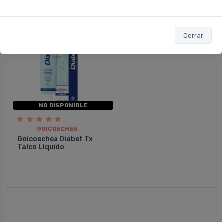
10%
OFF
Cerrar
NO DISPONIBLE
GOICOECHEA
Goicoechea Diabet Tx
Talco Lí­quido