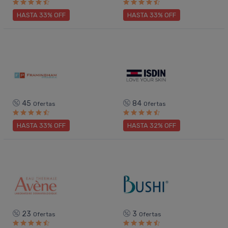
HASTA 33% OFF
HASTA 33% OFF
45
84
Ofertas
Ofertas
HASTA 33% OFF
HASTA 32% OFF
23
3
Ofertas
Ofertas