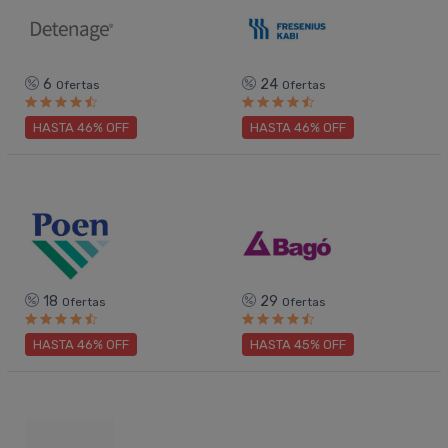
6
24
Ofertas
Ofertas
HASTA 46% OFF
HASTA 46% OFF
18
29
Ofertas
Ofertas
HASTA 46% OFF
HASTA 45% OFF