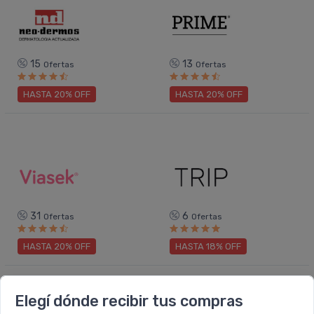
15
13
Ofertas
Ofertas
HASTA 20% OFF
HASTA 20% OFF
31
6
Ofertas
Ofertas
HASTA 20% OFF
HASTA 18% OFF
Elegí dónde recibir tus compras