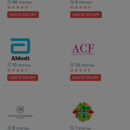
46
6
Ofertas
Ofertas
HASTA 13% OFF
HASTA 12% OFF
10
25
Ofertas
Ofertas
HASTA 11% OFF
HASTA 11% OFF
8
1
Ofertas
Ofertas