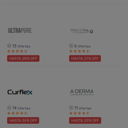
13
6
Ofertas
Ofertas
HASTA 28% OFF
HASTA 27% OFF
14
11
Ofertas
Ofertas
HASTA 26% OFF
HASTA 25% OFF