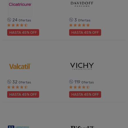
24
3
Ofertas
Ofertas
HASTA 45% OFF
HASTA 45% OFF
32
119
Ofertas
Ofertas
HASTA 45% OFF
HASTA 45% OFF