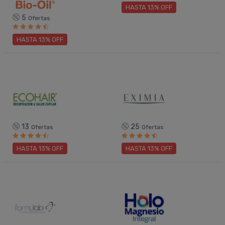
HASTA 13% OFF
5
Ofertas
HASTA 13% OFF
13
25
Ofertas
Ofertas
HASTA 13% OFF
HASTA 13% OFF