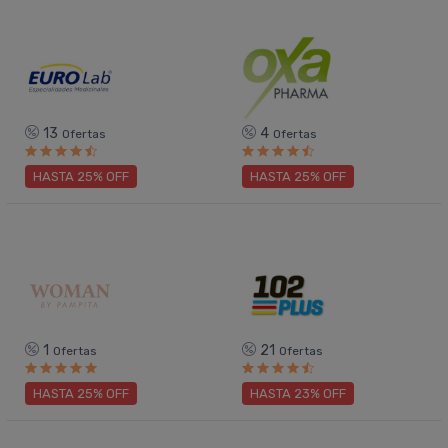
13
4
Ofertas
Ofertas
HASTA 25% OFF
HASTA 25% OFF
1
21
Ofertas
Ofertas
HASTA 25% OFF
HASTA 23% OFF