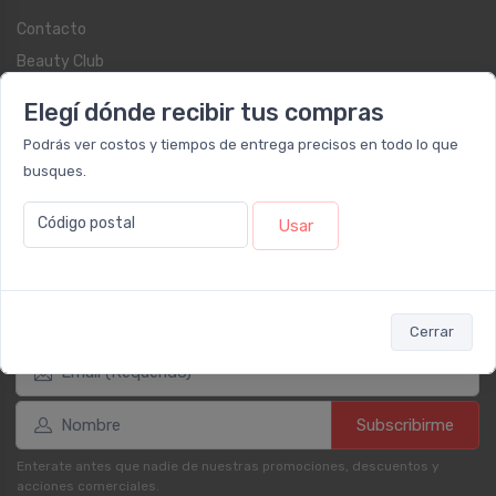
Contacto
Beauty Club
Libro de quejas on-line
Elegí dónde recibir tus compras
Botón de arrepentimiento
Podrás ver costos y tiempos de entrega precisos en todo lo que
Términos y condiciones
busques.
Reembolso y devoluciones
Preguntas frecuentes
Código postal
Usar
Registrate como cliente
Newsletter
Cerrar
Subscribirme
Enterate antes que nadie de nuestras promociones, descuentos y
acciones comerciales.