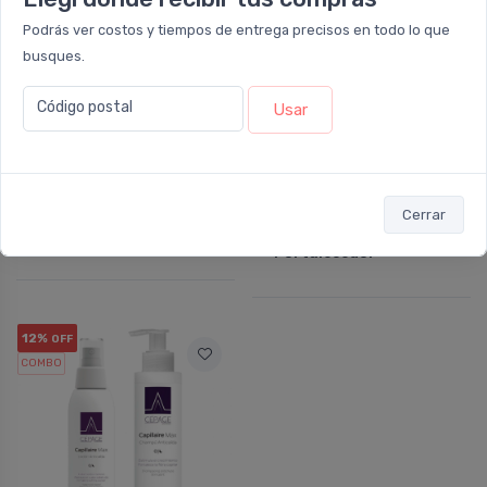
Podrás ver costos y tiempos de entrega precisos en todo lo que
busques.
Código postal
Usar
NO DISPONIBLE
NO DISPONIBLE
BIU NATURAL
ISDIN
Cerrar
Biu Natural Capil-up
Rutina Isdin
Loción Anticaída
Lambdapil Anticaída Y
Fortalecedor
12%
OFF
COMBO