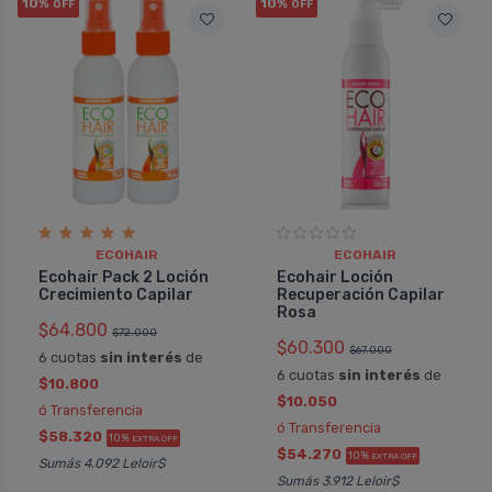
10%
10%
OFF
OFF
ECOHAIR
ECOHAIR
Ecohair Pack 2 Loción
Ecohair Loción
Crecimiento Capilar
Recuperación Capilar
Rosa
$64.800
$72.000
$60.300
$67.000
6 cuotas
sin interés
de
6 cuotas
sin interés
de
$10.800
$10.050
ó Transferencia
ó Transferencia
$58.320
10%
EXTRA OFF
$54.270
10%
EXTRA OFF
Sumás 4.092 Leloir$
Sumás 3.912 Leloir$