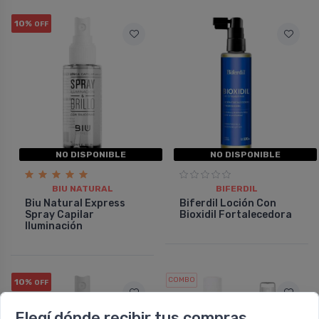
10%
OFF
NO DISPONIBLE
NO DISPONIBLE
BIU NATURAL
BIFERDIL
Biu Natural Express
Biferdil Loción Con
Spray Capilar
Bioxidil Fortalecedora
Iluminación
COMBO
10%
OFF
Elegí dónde recibir tus compras