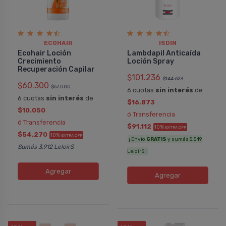
ECOHAIR
ISDIN
Ecohair Loción
Lambdapil Anticaí­da
Crecimiento
Loción Spray
Recuperación Capilar
$101.236
$144.623
$60.300
$67.000
6 cuotas
sin interés
de
6 cuotas
sin interés
de
$16.873
$10.050
ó Transferencia
ó Transferencia
$91.112
10%
EXTRA OFF
$54.270
10%
EXTRA OFF
¡ Envío
GRATIS
y sumás 5.549
Sumás 3.912 Leloir$
Leloir$ !
Agregar
Agregar