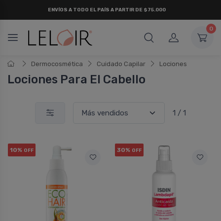
ENVÍOS A TODO EL PAÍS A PARTIR DE $75.000
0
Dermocosmética
Cuidado Capilar
Lociones
Lociones Para El Cabello
1 / 1
10%
30%
OFF
OFF