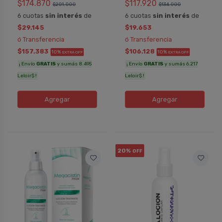
$174.870
$117.920
$201.000
$134.000
6 cuotas
sin interés
de
6 cuotas
sin interés
de
$29.145
$19.653
ó Transferencia
ó Transferencia
$157.383
$106.128
10%
10%
EXTRA OFF
EXTRA OFF
¡ Envío
GRATIS
y sumás 8.495
¡ Envío
GRATIS
y sumás 6.217
Leloir$ !
Leloir$ !
Agregar
Agregar
20%
OFF