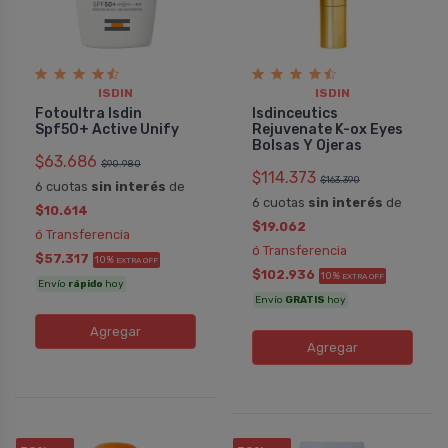
ISDIN
ISDIN
Fotoultra Isdin
Isdinceutics
Spf50+ Active Unify
Rejuvenate K-ox Eyes
Bolsas Y Ojeras
$63.686
$90.980
$114.373
$163.390
6 cuotas
sin interés
de
6 cuotas
sin interés
de
$10.614
$19.062
ó Transferencia
ó Transferencia
$57.317
10%
EXTRA OFF
$102.936
10%
EXTRA OFF
Envío
rápido
hoy
Envío
GRATIS
hoy
Agregar
Agregar