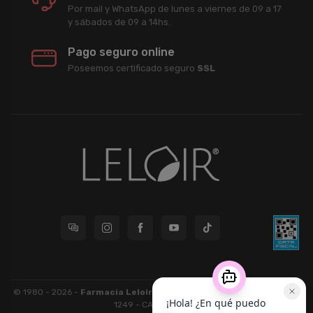
Por mail y WhatsApp de lunes a viernes de 09 a 17
y sábados de 09 a 14hs.
Pago seguro online
Poseemos certificado seguro
SSL
© 1980 - 2026 -
Farmacia Leloir S.R.L.
| CUIT 33609220789 - Larrea
1249 - CABA - CP 1117