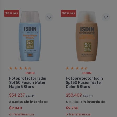
35%
30%
OFF
OFF
ISDIN
ISDIN
Fotoprotector Isdin
Fotoprotector Isdin
Spf50 Fusion Water
Spf50 Fusion Water
Magic 5 Stars
Color 5 Stars
$54.237
$58.409
$83.441
$83.441
6 cuotas
sin interés
de
6 cuotas
sin interés
de
$9.040
$9.735
ó Transferencia
ó Transferencia