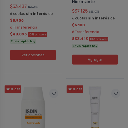
Hidratante
$53.437
$76.338
$37.125
$53.035
6 cuotas
sin interés
de
6 cuotas
sin interés
de
$8.906
$6.188
ó Transferencia
ó Transferencia
$48.093
10%
EXTRA OFF
$33.413
10%
EXTRA OFF
Envío
rápido
hoy
Envío
rápido
hoy
Ver opciones
Agregar
30%
30%
OFF
OFF