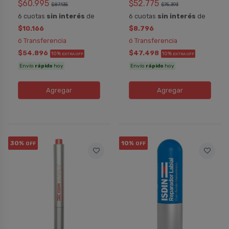
$60.995
$52.775
$87.135
$75.393
6 cuotas
sin interés
de
6 cuotas
sin interés
de
$10.166
$8.796
ó Transferencia
ó Transferencia
$54.896
$47.498
10%
10%
EXTRA OFF
EXTRA OFF
Envío
rápido
hoy
Envío
rápido
hoy
Agregar
Agregar
30%
10%
OFF
OFF