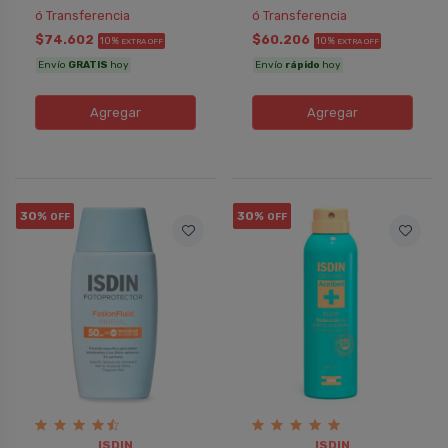
ó Transferencia
ó Transferencia
$74.602
$60.206
10%
10%
EXTRA OFF
EXTRA OFF
Envío
GRATIS
hoy
Envío
rápido
hoy
Agregar
Agregar
30%
30%
OFF
OFF
ISDIN
ISDIN