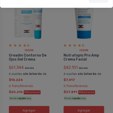
ISDIN
ISDIN
Ureadin Contorno De
Nutratopic Pro Amp
Ojos Gel Crema
Crema Facial
$61.344
$42.101
$87.634
$52.626
6 cuotas
sin interés
de
6 cuotas
sin interés
de
$10.224
$7.017
ó Transferencia
ó Transferencia
$55.210
$37.891
10%
10%
EXTRA OFF
EXTRA OFF
Envío
rápido
hoy
Envío
rápido
hoy
Agregar
Agregar