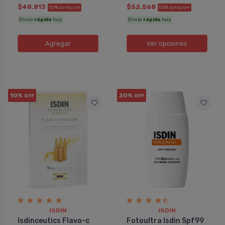
$48.813
$52.568
10%
10%
EXTRA OFF
EXTRA OFF
Envío
rápido
hoy
Envío
rápido
hoy
Agregar
Ver opciones
10%
30%
OFF
OFF
ISDIN
ISDIN
Isdinceutics Flavo-c
Fotoultra Isdin Spf99