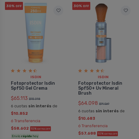
30%
30%
OFF
OFF
ISDIN
ISDIN
Fotoprotector Isdin
Fotoprotector Isdin
Spf50 Gel Crema
Spf50+ Uv Mineral
Brush
$65.113
$93.018
$64.098
$91.569
6 cuotas
sin interés
de
6 cuotas
sin interés
de
$10.852
$10.683
ó Transferencia
ó Transferencia
$58.602
10%
EXTRA OFF
$57.688
10%
EXTRA OFF
Envío
rápido
hoy