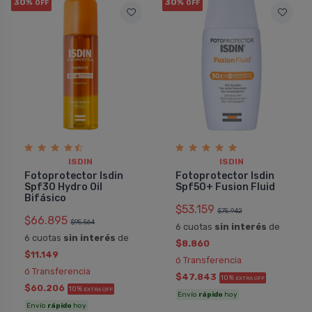
30%
30%
OFF
OFF
ISDIN
ISDIN
Fotoprotector Isdin
Fotoprotector Isdin
Spf30 Hydro Oil
Spf50+ Fusion Fluid
Bifásico
$53.159
$75.942
$66.895
$95.564
6 cuotas
sin interés
de
6 cuotas
sin interés
de
$8.860
$11.149
ó Transferencia
ó Transferencia
$47.843
10%
EXTRA OFF
$60.206
10%
EXTRA OFF
Envío
rápido
hoy
Envío
rápido
hoy