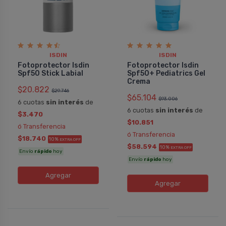
ISDIN
ISDIN
Fotoprotector Isdin
Fotoprotector Isdin
Spf50 Stick Labial
Spf50+ Pediatrics Gel
Crema
$20.822
$29.746
$65.104
$93.006
6 cuotas
sin interés
de
6 cuotas
sin interés
de
$3.470
$10.851
ó Transferencia
ó Transferencia
$18.740
10%
EXTRA OFF
$58.594
10%
EXTRA OFF
Envío
rápido
hoy
Envío
rápido
hoy
Agregar
Agregar