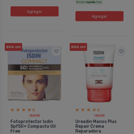
Envío
rápido
hoy
Agregar
Agregar
30%
30%
OFF
OFF
ISDIN
ISDIN
Fotoprotector Isdin
Ureadin Manos Plus
Spf50+ Compacto Oil
Repair Crema
Free
Reparadora