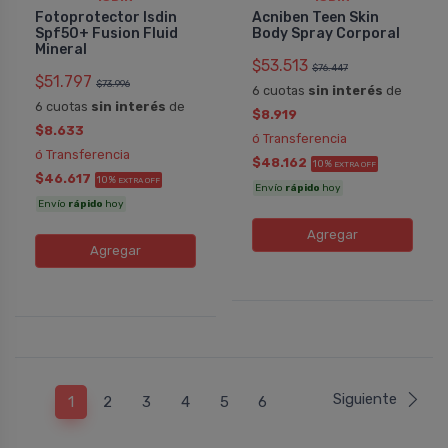
Fotoprotector Isdin
Acniben Teen Skin
Spf50+ Fusion Fluid
Body Spray Corporal
Mineral
$53.513
$76.447
$51.797
$73.996
6 cuotas
sin interés
de
6 cuotas
sin interés
de
$8.919
$8.633
ó Transferencia
ó Transferencia
$48.162
10%
EXTRA OFF
$46.617
10%
EXTRA OFF
Envío
rápido
hoy
Envío
rápido
hoy
Agregar
Agregar
Siguiente
1
2
3
4
5
6