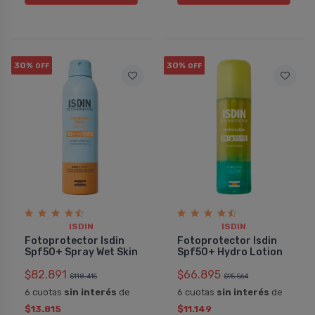
30%
30%
OFF
OFF
ISDIN
ISDIN
Fotoprotector Isdin
Fotoprotector Isdin
Spf50+ Spray Wet Skin
Spf50+ Hydro Lotion
$82.891
$66.895
$118.415
$95.564
6 cuotas
sin interés
de
6 cuotas
sin interés
de
$13.815
$11.149