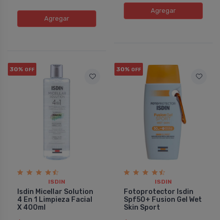
Agregar
Agregar
30%
30%
OFF
OFF
ISDIN
ISDIN
Isdin Micellar Solution
Fotoprotector Isdin
4 En 1 Limpieza Facial
Spf50+ Fusion Gel Wet
X 400ml
Skin Sport