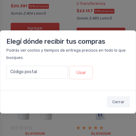
ó Transferencia
$20.381
10%
EXTRA OFF
$22.157
10%
EXTRA OFF
Sumás 2.406 Leloir$
Sumás 2.485 Leloir$
Agregar
Agregar
Elegí dónde recibir tus compras
Podrás ver costos y tiempos de entrega precisos en todo lo que
busques.
12%
10%
OFF
OFF
Código postal
COMBO
Usar
Cerrar
ELGYDIUM
ELGYDIUM