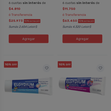
6 cuotas
sin interés
de
6 cuotas
sin interés
de
$4.810
$11.750
ó Transferencia
ó Transferencia
$25.973
$63.450
10%
10%
EXTRA OFF
EXTRA OFF
Sumás 2.654 Leloir$
Sumás 4.320 Leloir$
Agregar
Agregar
10%
10%
OFF
OFF