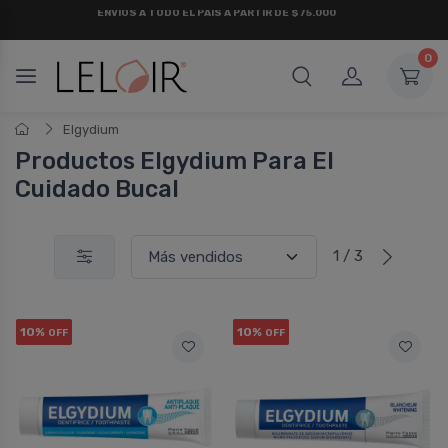
¡ HASTA 6 CUOTAS SIN INTERÉS
Y 18 CUOTAS FIJAS !
0
Elgydium
Productos Elgydium Para El
Cuidado Bucal
1 / 3
10%
10%
OFF
OFF