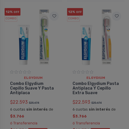
12%
12%
OFF
OFF
COMBO
COMBO
ELGYDIUM
ELGYDIUM
Combo Elgydium
Combo Elgydium Pasta
Cepillo Suave Y Pasta
Antiplaca Y Cepillo
Antiplaca
Extra Suave
$22.593
$22.593
$25.674
$25.674
6 cuotas
sin interés
de
6 cuotas
sin interés
de
$3.766
$3.766
ó Transferencia
ó Transferencia