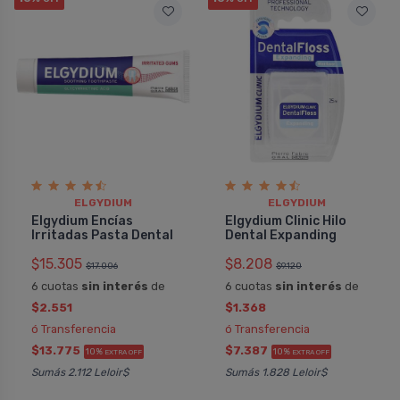
ELGYDIUM
ELGYDIUM
Elgydium Encí­as
Elgydium Clinic Hilo
Irritadas Pasta Dental
Dental Expanding
$15.305
$8.208
$17.006
$9.120
6 cuotas
sin interés
de
6 cuotas
sin interés
de
$2.551
$1.368
ó Transferencia
ó Transferencia
$13.775
$7.387
10%
10%
EXTRA OFF
EXTRA OFF
Sumás 2.112 Leloir$
Sumás 1.828 Leloir$