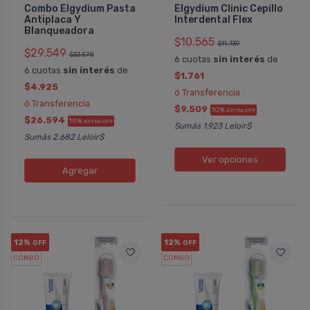
Combo Elgydium Pasta
Elgydium Clinic Cepillo
Antiplaca Y
Interdental Flex
Blanqueadora
$10.565
$11.739
$29.549
$33.578
6 cuotas
sin interés
de
6 cuotas
sin interés
de
$1.761
$4.925
ó Transferencia
ó Transferencia
$9.509
10%
EXTRA OFF
$26.594
10%
EXTRA OFF
Sumás 1.923 Leloir$
Sumás 2.682 Leloir$
Ver opciones
Agregar
12%
12%
OFF
OFF
COMBO
COMBO