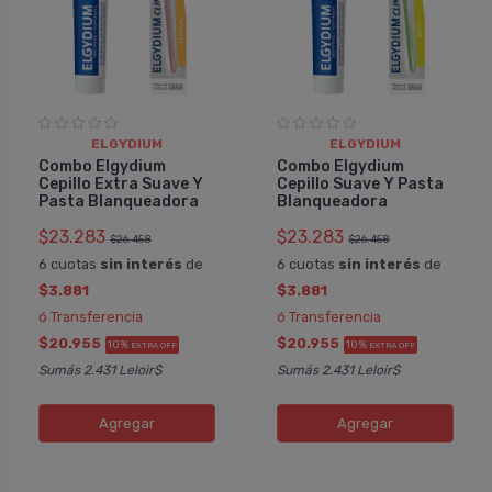
ELGYDIUM
ELGYDIUM
Combo Elgydium
Combo Elgydium
Cepillo Extra Suave Y
Cepillo Suave Y Pasta
Pasta Blanqueadora
Blanqueadora
$23.283
$23.283
$26.458
$26.458
6 cuotas
sin interés
de
6 cuotas
sin interés
de
$3.881
$3.881
ó Transferencia
ó Transferencia
$20.955
$20.955
10%
10%
EXTRA OFF
EXTRA OFF
Sumás 2.431 Leloir$
Sumás 2.431 Leloir$
Agregar
Agregar