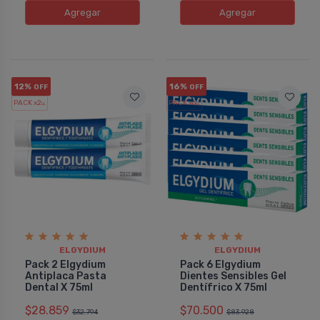
Agregar
Agregar
12%
16%
OFF
OFF
PACK x2
PACK x6
u.
u.
ELGYDIUM
ELGYDIUM
Pack 2 Elgydium
Pack 6 Elgydium
Antiplaca Pasta
Dientes Sensibles Gel
Dental X 75ml
Dentí­frico X 75ml
$28.859
$70.500
$32.794
$83.928