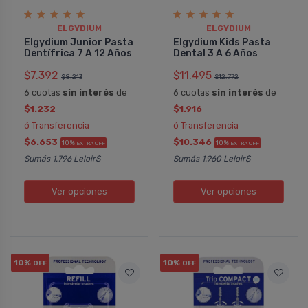
ELGYDIUM
ELGYDIUM
Elgydium Junior Pasta
Elgydium Kids Pasta
Dentí­frica 7 A 12 Años
Dental 3 A 6 Años
$7.392
$11.495
$8.213
$12.772
6 cuotas
sin interés
de
6 cuotas
sin interés
de
$1.232
$1.916
ó Transferencia
ó Transferencia
$6.653
$10.346
10%
10%
EXTRA OFF
EXTRA OFF
Sumás 1.796 Leloir$
Sumás 1.960 Leloir$
Ver opciones
Ver opciones
10%
10%
OFF
OFF