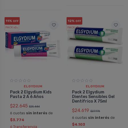
11%
12%
OFF
OFF
PACK x2
PACK x2
u.
u.
ELGYDIUM
ELGYDIUM
Pack 2 Elgydium Kids
Pack 2 Elgydium
Pasta 2 A 6 Años
Dientes Sensibles Gel
Dentí­frico X 75ml
$22.645
$25.444
$24.619
$27.976
6 cuotas
sin interés
de
6 cuotas
sin interés
de
$3.774
$4.103
ó Transferencia