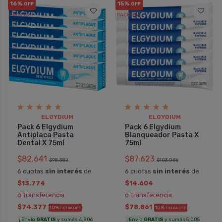
Pedido
16%
15%
OFF
OFF
PACK x6
PACK x6
u.
u.
ELGYDIUM
ELGYDIUM
Pack 6 Elgydium
Pack 6 Elgydium
Antiplaca Pasta
Blanqueador Pasta X
Dental X 75ml
75ml
$82.641
$87.623
$98.382
$103.086
6 cuotas
sin interés
de
6 cuotas
sin interés
de
$13.774
$14.604
ó Transferencia
ó Transferencia
$74.377
$78.861
10%
10%
EXTRA OFF
EXTRA OFF
¡ Envío
GRATIS
y sumás 4.806
¡ Envío
GRATIS
y sumás 5.005