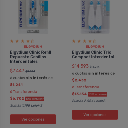
ELGYDIUM
ELGYDIUM
Elgydium Clinic Refill
Elgydium Clinic Trio
Repuesto Cepillos
Compact Interdental
Interdentales
$14.593
$16.214
$7.447
$8.274
6 cuotas
sin interés
de
6 cuotas
sin interés
de
$2.432
$1.241
ó Transferencia
ó Transferencia
$13.134
10%
EXTRA OFF
$6.702
10%
EXTRA OFF
Sumás 2.084 Leloir$
Sumás 1.798 Leloir$
Ver opciones
Ver opciones