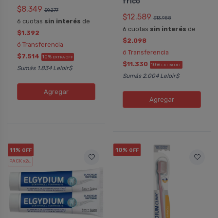
frico
$8.349
$9.277
$12.589
$13.988
6 cuotas
sin interés
de
6 cuotas
sin interés
de
$1.392
$2.098
ó Transferencia
ó Transferencia
$7.514
10%
EXTRA OFF
$11.330
10%
EXTRA OFF
Sumás 1.834 Leloir$
Sumás 2.004 Leloir$
Agregar
Agregar
11%
10%
OFF
OFF
PACK x2
u.