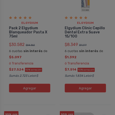
ELGYDIUM
ELGYDIUM
Pack 2 Elgydium
Elgydium Clinic Cepillo
Blanqueador Pasta X
Dental Extra Suave
75ml
15/100
$30.582
$8.349
$34.362
$9.277
6 cuotas
sin interés
de
6 cuotas
sin interés
de
$5.097
$1.392
ó Transferencia
ó Transferencia
$27.524
$7.514
10%
10%
EXTRA OFF
EXTRA OFF
Sumás 2.723 Leloir$
Sumás 1.834 Leloir$
Agregar
Agregar
10%
10%
OFF
OFF