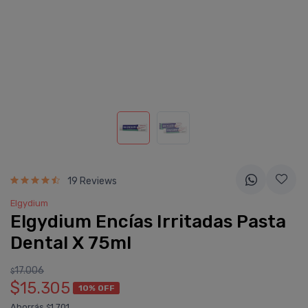
19 Reviews
Elgydium
Elgydium Encí­as Irritadas Pasta
Dental X 75ml
17.006
$
$15.305
10% OFF
Ahorrás
1.701
$