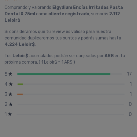
Comprando y valorando
Elgydium Encí­as Irritadas Pasta
Dental X 75ml
como
cliente registrado
, sumarás
2.112
Leloir$
Si consideramos que tu review es valioso para nuestra
comunidad duplicaremos tus puntos y podrás sumas hasta
4.224 Leloir$
.
Tus
Leloir$
acumulados podrán ser canjeados por
ARS
en tu
próxima compra. ( 1 Leloir$ = 1 ARS )
17
5
1
4
1
3
0
2
0
1