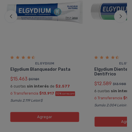
ELGYDIUM
ELGYD
Elgydium Blanqueador Pasta
Elgydium Dientes 
Dentí­frico
$15.463
$17.181
$12.589
$13.988
6 cuotas
sin interés
de
$2.577
6 cuotas
sin interé
ó Transferencia
$13.917
10%
EXTRA OFF
ó Transferencia
$11
Sumás 2.119 Leloir$
Sumás 2.004 Leloir$
Agregar
Agreg