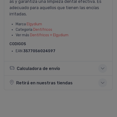
as y garantiza una limpieza dental efectiva. Es
adecuado para aquellos que tienen las encí­as
irritadas.
Marca
Elgydium
Categoría
Dentí­fricos
Ver más
Dentí­fricos + Elgydium
CODIGOS
EAN
3577056024597
Calculadora de envío
Retirá en nuestras tiendas