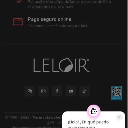
Por mail y WhatsApp de lunes a viernes de 09 a
17 y sábados de 09 a 14hs.
Pago seguro online
Poseemos certificado seguro
SSL
© 1980 - 2026 -
Farmacia Leloir S.R.L.
| CUIT 33609220789 - Larrea
1249 - CABA - CP 1117
Dirección General de Defensa y Protección al Consumidor: Para