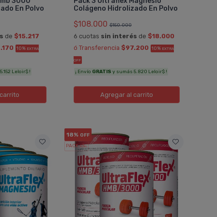
 Hmb 3000
Pack 3 Ultraflex Magnesio
zado En Polvo
Colágeno Hidrolizado En Polvo
COMPRAR
$108.000
$150.000
TRB PHARMA
és
de
$15.217
6 cuotas
sin interés
de
$18.000
Pedido #
9
1029046
.170
ó Transferencia
$97.200
10%
10%
EXTRA
EXTRA
OFF
.152 Leloir$ !
¡ Envío
GRATIS
y sumás 5.820 Leloir$ !
carrito
Agregar
al carrito
18%
OFF
PACK x3
u.