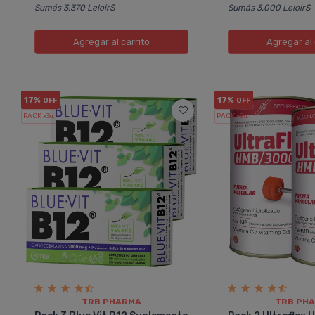
Sumás 3.370 Leloir$
Sumás 3.000 Leloir$
Agregar
al carrito
Agregar
al 
17%
17%
OFF
OFF
PACK x3
PACK x2
u.
u.
A
MIRTA
raflex Magnesio Colágeno
Pack 6 Ultraflex Colá
olizado En Polvo
Hidrolizado En Sobre
 producto es de excelente
Excelente la presentacio
ad. Simplifico mi vida ya que
te vas de viaje no necesit
o los dos suplementos que mi
peso de la lata. Elegís 
po necesita en una sola
cantidad de sobres que 
entacion y a un precio super
Muy buena idea.
mendable.
TRB PHARMA
TRB PH