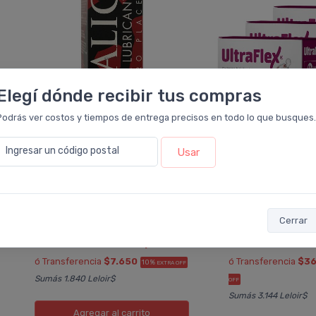
Elegí dónde recibir tus compras
Podrás ver costos y tiempos de entrega precisos en todo lo que busques.
Ingresar un código postal
Usar
TRB PHARMA
TRB PH
Falic Gel Lubricante íntimo
Pack 3 Ultraflex 
Puro Placer
Hidrolizado En S
Cerrar
$8.500
$41.108
$10.000
$65.250
6 cuotas
sin interés
de
$1.417
6 cuotas
sin inter
ó Transferencia
$7.650
ó Transferencia
$36
10%
EXTRA OFF
Sumás 1.840 Leloir$
OFF
Sumás 3.144 Leloir$
Agregar
al carrito