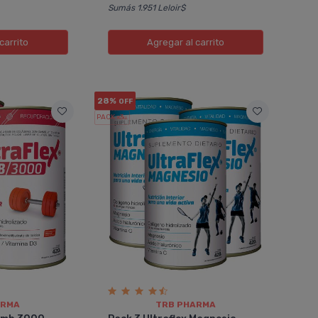
Sumás 1.951 Leloir$
carrito
Agregar
al carrito
28%
OFF
PACK x3
u.
Julio
geno
Pack 3 Ultraflex Hmb 3000
s
Colágeno Hidrolizado
n. Ya que si
Solìa usar el producto en lata, lo
as llevar el
consumìa desde hace varios meses.
exactamente la
Ahora lo uso en esta presentaciòn
necesitas.
que me resulta mucho màs pràctica
de utilizar ya que lo puedo llevar en la
mochila y usarlo en cualquier
momento del dìa y en donde estè.
Solo lo dis....
ARMA
TRB PHARMA