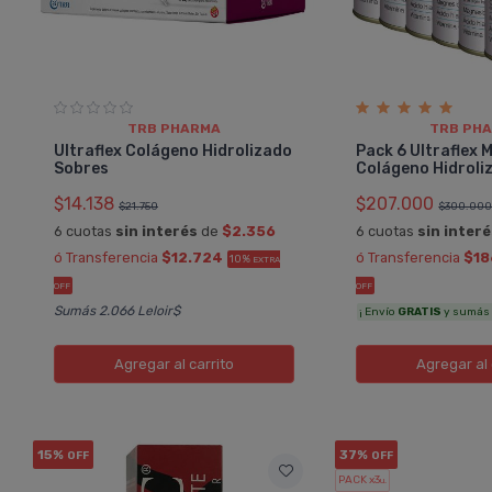
TRB PHARMA
TRB PH
Ultraflex Colágeno Hidrolizado
Pack 6 Ultraflex 
Sobres
Colágeno Hidroli
$14.138
$207.000
$21.750
$300.00
6 cuotas
sin interés
de
$2.356
6 cuotas
sin inter
ó Transferencia
$12.724
ó Transferencia
$18
10%
EXTRA
OFF
OFF
Sumás 2.066 Leloir$
¡ Envío
GRATIS
y sumás 9
Agregar
al carrito
Agregar
al 
15%
37%
OFF
OFF
PACK x3
u.