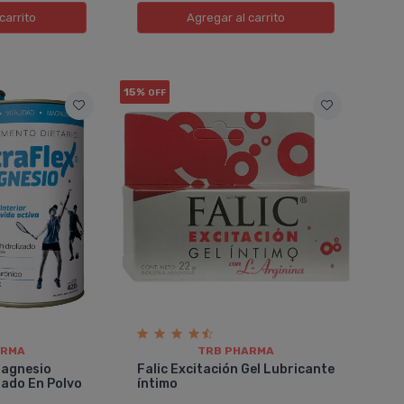
carrito
Agregar
al carrito
15%
OFF
ARMA
TRB PHARMA
Magnesio
Falic Excitación Gel Lubricante
zado En Polvo
í­ntimo