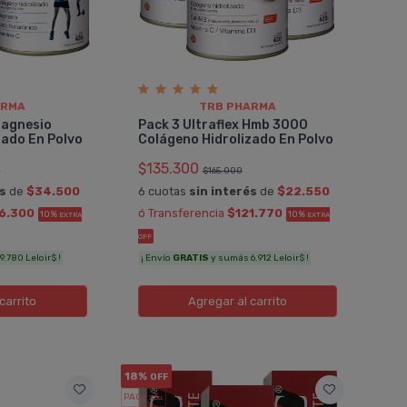
ARMA
TRB PHARMA
Magnesio
Pack 3 Ultraflex Hmb 3000
zado En Polvo
Colágeno Hidrolizado En Polvo
$135.300
0
$165.000
és
de
$34.500
6 cuotas
sin interés
de
$22.550
6.300
ó Transferencia
$121.770
10%
10%
EXTRA
EXTRA
OFF
.780 Leloir$ !
¡ Envío
GRATIS
y sumás 6.912 Leloir$ !
carrito
Agregar
al carrito
18%
OFF
PACK x3
u.