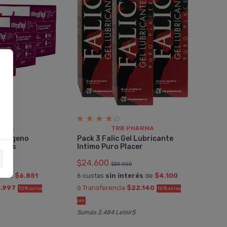
ARMA
TRB PHARMA
Colágeno
Pack 3 Falic Gel Lubricante
obres
Intimo Puro Placer
$24.600
$30.000
és
de
$6.851
6 cuotas
sin interés
de
$4.100
.997
ó Transferencia
$22.140
10%
10%
EXTRA
EXTRA
OFF
Sumás 2.484 Leloir$