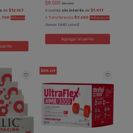
$8.500
$10.000
és
de
$12.167
6 cuotas
sin interés
de
$1.417
.700
ó Transferencia
$7.650
10%
10%
EXTRA
EXTRA OFF
Sumás 1.840 Leloir$
Agregar
al carrito
carrito
30%
OFF