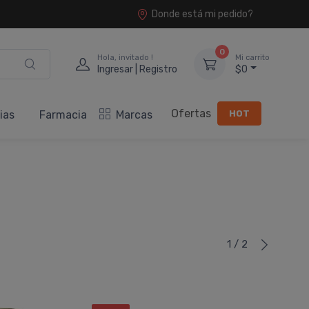
Donde está mi pedido?
0
Hola, invitado !
Mi carrito
Ingresar | Registro
$0
Ofertas
HOT
ias
Farmacia
Marcas
1 / 2