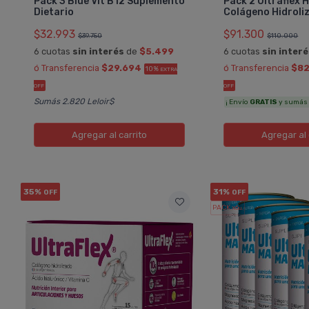
Pack 3 Blue Vit B12 Suplemento
Pack 2 Ultraflex
Dietario
Colágeno Hidroli
OMPRAR
COMPRAR
$32.993
$91.300
$39.750
$110.000
TRB PHARMA
TRB PHARMA
6 cuotas
sin interés
de
$5.499
6 cuotas
sin inter
Pedido #
Pedido #
1039979
71388
ó Transferencia
$29.694
ó Transferencia
$82
10%
EXTRA
OFF
OFF
Sumás 2.820 Leloir$
¡ Envío
GRATIS
y sumás 5
Agregar
al carrito
Agregar
al 
35%
31%
OFF
OFF
PACK x6
u.