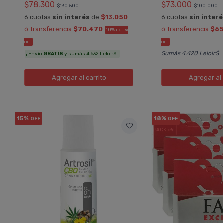
$78.300
$73.000
$130.500
$100.000
6 cuotas
sin interés
de
$13.050
6 cuotas
sin inter
ó Transferencia
$70.470
ó Transferencia
$65
10%
EXTRA
OFF
OFF
Sumás 4.420 Leloir$
¡ Envío
GRATIS
y sumás 4.632 Leloir$ !
Agregar
al carrito
Agregar
al 
15%
18%
OFF
OFF
PACK x3
u.