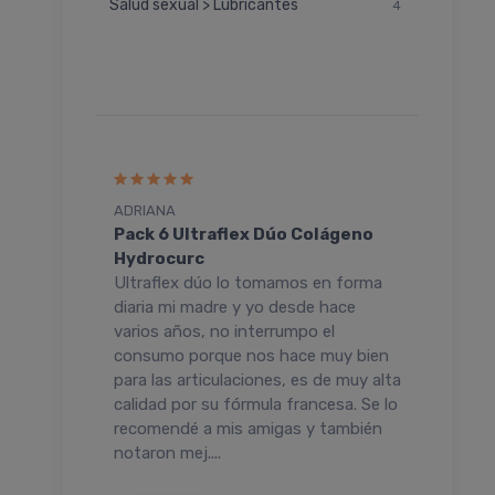
Salud sexual > Lubricantes
4
ADRIANA
MIRT
Pack 6 Ultraflex Dúo Colágeno
Ult
Hydrocurc
Hidr
a tal
Ultraflex dúo lo tomamos en forma
Este
pra de
diaria mi madre y yo desde hace
calid
 un
varios años, no interrumpo el
teng
s valen
consumo porque nos hace muy bien
cuer
para las articulaciones, es de muy alta
pres
calidad por su fórmula francesa. Se lo
reco
recomendé a mis amigas y también
notaron mej....