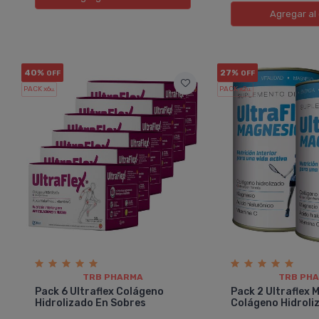
Agregar
al 
40%
27%
OFF
OFF
PACK x6
PACK x2
u.
u.
TRB PHARMA
TRB PH
Pack 6 Ultraflex Colágeno
Pack 2 Ultraflex 
Hidrolizado En Sobres
Colágeno Hidroli