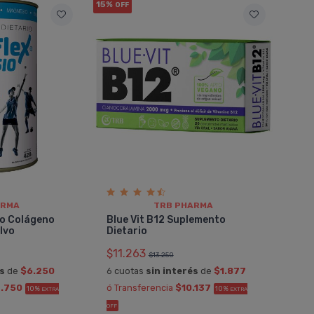
15%
OFF
ARMA
TRB PHARMA
io Colágeno
Blue Vit B12 Suplemento
lvo
Dietario
$11.263
$13.250
és
de
$6.250
6 cuotas
sin interés
de
$1.877
.750
ó Transferencia
$10.137
10%
10%
EXTRA
EXTRA
OFF