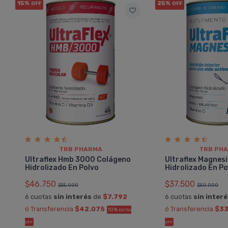
15%
25%
OFF
OFF
TRB PHARMA
TRB PH
Ultraflex Hmb 3000 Colágeno
Ultraflex Magnes
Hidrolizado En Polvo
Hidrolizado En Po
$46.750
$37.500
$55.000
$50.000
6 cuotas
sin interés
de
$7.792
6 cuotas
sin inter
ó Transferencia
$42.075
ó Transferencia
$33
10%
EXTRA
OFF
OFF