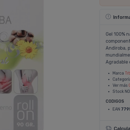
Inform
Gel 100% n
componente
Andiroba, 
mundialmen
Agradable 
Marca
Tr
Categorí
Ver más
Stock
NO
CODIGOS
EAN
779
Calcul