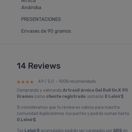
Árnica
Andiroba
PRESENTACIONES
Envases de 90 gramos
14 Reviews
4.9 / 5.0 - 100% recomendado.
Comprando y valorando
Artrosil árnica Gel Roll On X 90
Gramos
como
cliente registrado
, sumarás
0 Leloir$
Si consideramos que tu review es valioso para nuestra
comunidad duplicaremos tus puntos y podrás sumas hasta
0 Leloir$
.
Tus
Leloir$
acumulados podrán ser canjeados por
ARS
en