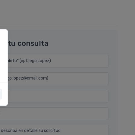
os tu consulta
mpleto* (ej. Diego Lopez)
j. diego.lopez@email.com)
n
 describa en detalle su solicitud