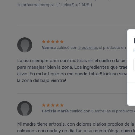
tu próxima compra. ( 1 Leloir$ = 1 ARS )
Vanina
calificó con
5 estrellas
el producto en
Far
La uso siempre para contracturas en el cuello o la cintura,
para masajear bien la zona. Los ingredientes que trae s
alivio. En mi botiquin no me puede faltar!! Incluso sirve p
la zona del bajo vientre!
Letizia María
calificó con
5 estrellas
el producto
Mi madre tiene artrosis, con dolores diarios propios de
calmarlos con nada y un día fue a su reumatóloga quien 