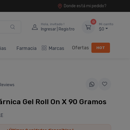
Donde está mi pedido?
0
Hola, invitado !
Mi carrito
Ingresar | Registro
$0
Ofertas
HOT
ias
Farmacia
Marcas
Reviews
 árnica Gel Roll On X 90 Gramos
LE