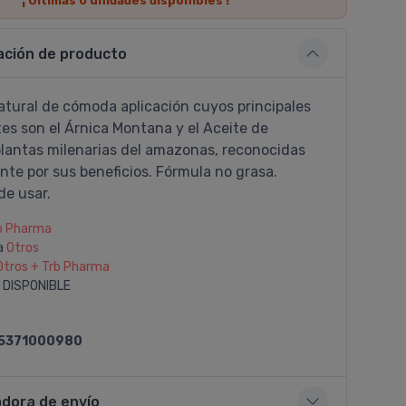
¡ Últimas
0
unidades disponibles !
ación de producto
atural de cómoda aplicación cuyos principales
s son el Árnica Montana y el Aceite de
plantas milenarias del amazonas, reconocidas
te por sus beneficios. Fórmula no grasa.
de usar.
b Pharma
a
Otros
Otros + Trb Pharma
 DISPONIBLE
5371000980
adora de envío