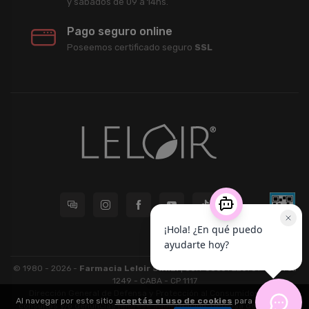
y sábados de 09 a 14hs.
Pago seguro online
Poseemos certificado seguro
SSL
© 1980 - 2026 -
Farmacia Leloir S.R.L.
| CUIT 33609220789 - Larrea
1249 - CABA - CP 1117
Dirección General de Defensa y Protección al Consumidor: Para
Al navegar por este sitio
aceptás el uso de cookies
para agilizar tu
consultas y/o denuncias
[ingrese aquí]
| Nación: Defensa de las y los