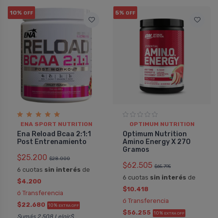
10%
5%
OFF
OFF
ENA SPORT NUTRITION
OPTIMUM NUTRITION
Ena Reload Bcaa 2:1:1
Optimum Nutrition
Post Entrenamiento
Amino Energy X 270
Gramos
$25.200
$28.000
$62.505
$65.795
6 cuotas
sin interés
de
6 cuotas
sin interés
de
$4.200
$10.418
ó Transferencia
ó Transferencia
$22.680
10%
EXTRA OFF
$56.255
10%
EXTRA OFF
Sumás 2.508 Leloir$