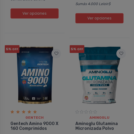
Sumás 4.000 Leloir$
Ver opciones
Ver opciones
5%
5%
OFF
OFF
GENTECH
AMINOGLU
Gentech Amino 9000 X
Aminoglu Glutamina
160 Comprimidos
Micronizada Polvo