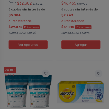
Desde
$32.302
$46.455
$34.002
$48.900
6 cuotas
sin interés
de
6 cuotas
sin interés
de
$5.384
$7.743
ó Transferencia
ó Transferencia
$29.072
$41.810
10%
10%
EXTRA OFF
EXTRA OFF
Sumás 2.792 Leloir$
Sumás 3.358 Leloir$
Ver opciones
Agregar
7%
OFF
PACK x2
u.