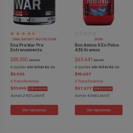
ENA SPORT NUTRITION
BSN
Ena Pre War Pre
Bsn Amino X En Polvo
Entrenamiento
435 Gramos
$35.550
$63.641
$39.500
$66.990
6 cuotas
sin interés
de
6 cuotas
sin interés
de
$5.925
$10.607
ó Transferencia
ó Transferencia
$31.995
$57.277
10%
10%
EXTRA OFF
EXTRA OFF
Sumás 2.922 Leloir$
Sumás 4.046 Leloir$
Ver opciones
Ver opciones