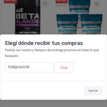
10%
8%
OFF
OFF
PACK x3
u.
Elegí dónde recibir tus compras
NO DISPONIBLE
NO DISPONIBLE
Podrás ver costos y tiempos de entrega precisos en todo lo que
ENA SPORT NUTRITION
AMINOGLU
busques.
Ena Beta Alanine Pre
Pack 3 Aminoglu
Work
Glutamina
Código postal
Usar
Micronizada Polvo
Cerrar