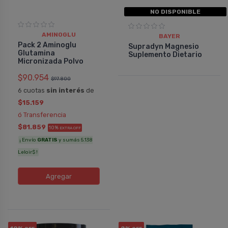
NO DISPONIBLE
AMINOGLU
BAYER
Pack 2 Aminoglu
Supradyn Magnesio
Glutamina
Suplemento Dietario
Micronizada Polvo
$90.954
$97.800
6 cuotas
sin interés
de
$15.159
ó Transferencia
$81.859
10%
EXTRA OFF
¡ Envío
GRATIS
y sumás 5.138
Leloir$ !
Agregar