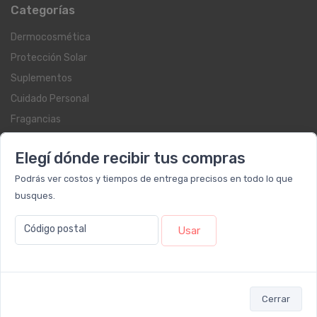
Categorías
Dermocosmética
Protección Solar
Suplementos
Cuidado Personal
Fragancias
Farmacia
Elegí dónde recibir tus compras
Blog
Podrás ver costos y tiempos de entrega precisos en todo lo que
Servicios al cliente
busques.
Contacto
Código postal
Usar
Beauty Club
Libro de quejas on-line
Botón de arrepentimiento
Cerrar
Términos y condiciones