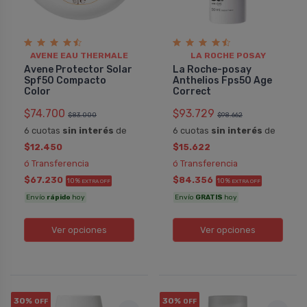
AVENE EAU THERMALE
LA ROCHE POSAY
Avene Protector Solar
La Roche-posay
Spf50 Compacto
Anthelios Fps50 Age
Color
Correct
$74.700
$93.729
$83.000
$98.662
6 cuotas
sin interés
de
6 cuotas
sin interés
de
$12.450
$15.622
ó Transferencia
ó Transferencia
$67.230
$84.356
10%
10%
EXTRA OFF
EXTRA OFF
Envío
rápido
hoy
Envío
GRATIS
hoy
Ver opciones
Ver opciones
30%
30%
OFF
OFF