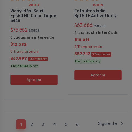
VICHY
ISDIN
Vichy Idéal Soleil
Fotoultra Isdin
Fps50 Bb Color Toque
Spf50+ Active Unify
Seco
$63.686
$90.980
$75.552
$79.528
6 cuotas
sin interés
de
6 cuotas
sin interés
de
$10.614
$12.592
ó Transferencia
ó Transferencia
$57.317
10%
EXTRA OFF
$67.997
10%
EXTRA OFF
Envío
rápido
hoy
Envío
GRATIS
hoy
Agregar
Agregar
Siguiente
1
2
3
4
5
6