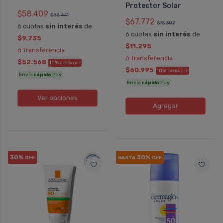
Protector Solar
$58.409
$83.441
$67.772
$75.302
6 cuotas
sin interés
de
6 cuotas
sin interés
de
$9.735
$11.295
ó Transferencia
ó Transferencia
$52.568
10%
EXTRA OFF
$60.995
10%
EXTRA OFF
Envío
rápido
hoy
Envío
rápido
hoy
Ver opciones
Agregar
30%
30%
OFF
HASTA
OFF