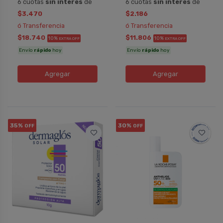
6 cuotas
sin interés
de
6 cuotas
sin interés
de
$3.470
$2.186
ó Transferencia
ó Transferencia
$18.740
$11.806
10%
10%
EXTRA OFF
EXTRA OFF
Envío
rápido
hoy
Envío
rápido
hoy
Agregar
Agregar
35%
30%
OFF
OFF