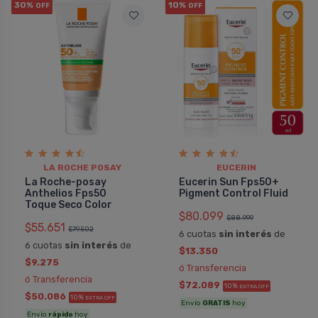
30%
10%
OFF
OFF
LA ROCHE POSAY
EUCERIN
La Roche-posay
Eucerin Sun Fps50+
Anthelios Fps50
Pigment Control Fluid
Toque Seco Color
$80.099
$88.999
$55.651
$79.502
6 cuotas
sin interés
de
6 cuotas
sin interés
de
$13.350
$9.275
ó Transferencia
ó Transferencia
$72.089
10%
EXTRA OFF
$50.086
10%
EXTRA OFF
Envío
GRATIS
hoy
Envío
rápido
hoy