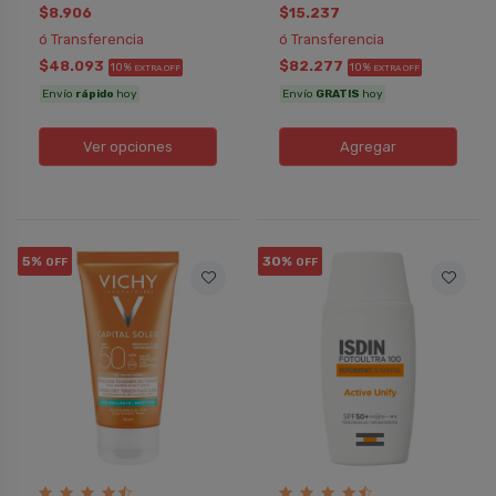
$8.906
$15.237
ó Transferencia
ó Transferencia
$48.093
$82.277
10%
10%
EXTRA OFF
EXTRA OFF
Envío
rápido
hoy
Envío
GRATIS
hoy
Ver opciones
Agregar
5%
30%
OFF
OFF