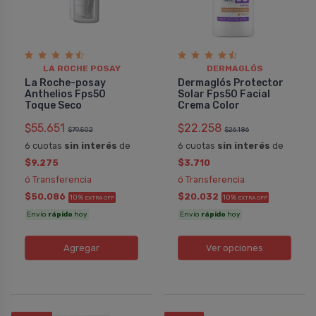
LA ROCHE POSAY
DERMAGLÓS
La Roche-posay
Dermaglós Protector
Anthelios Fps50
Solar Fps50 Facial
Toque Seco
Crema Color
$55.651
$22.258
$79.502
$26.186
6 cuotas
sin interés
de
6 cuotas
sin interés
de
$9.275
$3.710
ó Transferencia
ó Transferencia
$50.086
$20.032
10%
10%
EXTRA OFF
EXTRA OFF
Envío
rápido
hoy
Envío
rápido
hoy
Agregar
Ver opciones