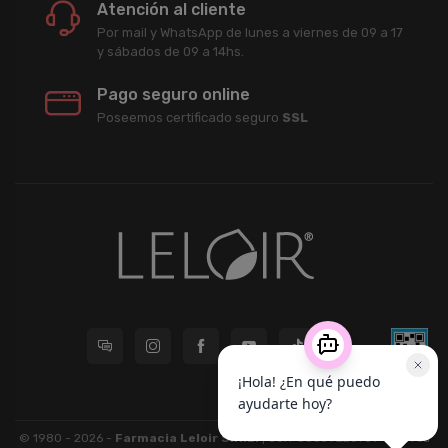
Atención al cliente
Por mail y WhatsApp de lunes a viernes de 09 a 17
y sábados de 09 a 14hs.
Pago seguro online
Poseemos certificado seguro
SSL
© 1980 - 2026 -
Farmacia Leloir S.R.L.
| CUIT 33609220789 - Larrea