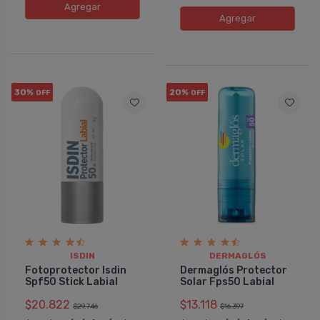
Agregar
Agregar
30%
20%
OFF
OFF
ISDIN
DERMAGLÓS
Fotoprotector Isdin
Dermaglós Protector
Spf50 Stick Labial
Solar Fps50 Labial
$20.822
$13.118
$29.746
$16.397