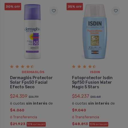
30%
35%
OFF
OFF
DERMAGLÓS
ISDIN
Dermaglós Protector
Fotoprotector Isdin
Solar Fps50 Facial
Spf50 Fusion Water
Efecto Seco
Magic 5 Stars
$24.359
$54.237
$34.799
$83.441
6 cuotas
sin interés
de
6 cuotas
sin interés
de
$4.060
$9.040
ó Transferencia
ó Transferencia
$21.923
$48.813
10%
10%
EXTRA OFF
EXTRA OFF