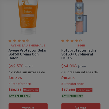
AVENE EAU THERMALE
ISDIN
Avene Protector Solar
Fotoprotector Isdin
Spf50 Crema Con
Spf50+ Uv Mineral
Color
Brush
$62.370
$64.098
$69.300
$91.569
6 cuotas
sin interés
de
6 cuotas
sin interés
de
$10.395
$10.683
ó Transferencia
ó Transferencia
$56.133
$57.688
10%
10%
EXTRA OFF
EXTRA OFF
Envío
rápido
hoy
Envío
rápido
hoy
Agregar
Agregar