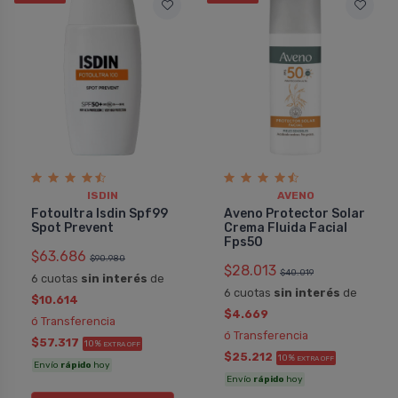
ISDIN
AVENO
Fotoultra Isdin Spf99
Aveno Protector Solar
Spot Prevent
Crema Fluida Facial
Fps50
$63.686
$90.980
$28.013
$40.019
6 cuotas
sin interés
de
6 cuotas
sin interés
de
$10.614
$4.669
ó Transferencia
ó Transferencia
$57.317
10%
EXTRA OFF
$25.212
10%
EXTRA OFF
Envío
rápido
hoy
Envío
rápido
hoy