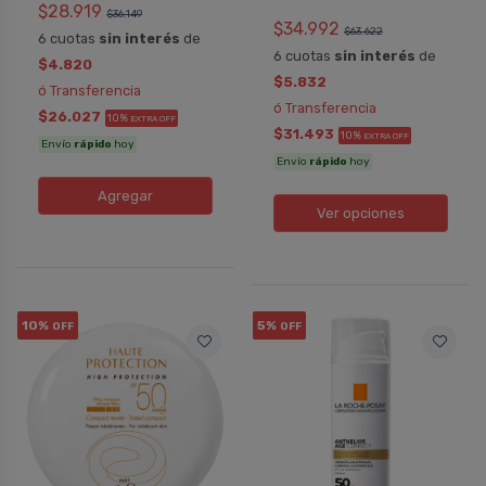
$28.919
$36.149
$34.992
$63.622
6 cuotas
sin interés
de
6 cuotas
sin interés
de
$4.820
$5.832
ó Transferencia
ó Transferencia
$26.027
10%
EXTRA OFF
$31.493
10%
EXTRA OFF
Envío
rápido
hoy
Envío
rápido
hoy
Agregar
Ver opciones
10%
5%
OFF
OFF