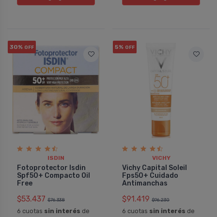
30%
5%
OFF
OFF
ISDIN
VICHY
Fotoprotector Isdin
Vichy Capital Soleil
Spf50+ Compacto Oil
Fps50+ Cuidado
Free
Antimanchas
$53.437
$91.419
$76.338
$96.230
6 cuotas
sin interés
de
6 cuotas
sin interés
de