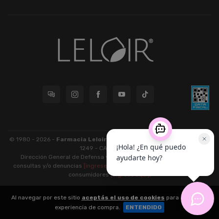
© 1980 - 2026 -
Farmacia Leloir S.R.L.
| CUIT 33609220789 - Larrea
1249 - CABA - CP 1117
Dirección General de Defensa y Protección al Consumidor: Para
consultas y/o denuncias
[ingrese aquí]
| Nación: Defensa de las y los
consumidores
[ingrese aquí]
.
nubixstore®
Al navegar por este sitio
aceptás el uso de cookies
para agilizar tu
v13.08.2
experiencia de compra.
ENTENDIDO