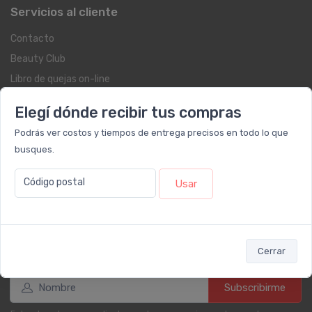
Servicios al cliente
Contacto
Beauty Club
Libro de quejas on-line
Botón de arrepentimiento
Elegí dónde recibir tus compras
Términos y condiciones
Podrás ver costos y tiempos de entrega precisos en todo lo que
Reembolso y devoluciones
busques.
Preguntas frecuentes
Registrate como cliente
Código postal
Usar
Newsletter
Cerrar
Subscribirme