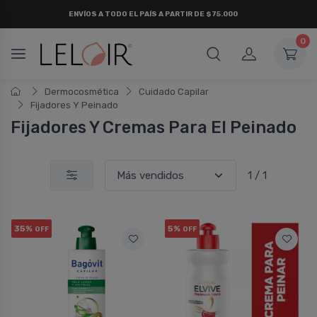
ENVÍOS A TODO EL PAÍS A PARTIR DE $75.000
0
Dermocosmética
Cuidado Capilar
Fijadores Y Peinado
Fijadores Y Cremas Para El Peinado
1 / 1
35%
5%
OFF
OFF