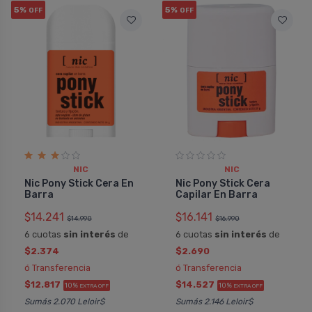
5%
5%
OFF
OFF
NIC
NIC
Nic Pony Stick Cera En
Nic Pony Stick Cera
Barra
Capilar En Barra
$14.241
$16.141
$14.990
$16.990
6 cuotas
sin interés
de
6 cuotas
sin interés
de
$2.374
$2.690
ó Transferencia
ó Transferencia
$12.817
$14.527
10%
10%
EXTRA OFF
EXTRA OFF
Sumás 2.070 Leloir$
Sumás 2.146 Leloir$