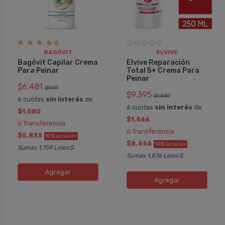
BAGÓVIT
ELVIVE
Bagóvit Capilar Crema
Elvive Reparación
Para Peinar
Total 5+ Crema Para
Peinar
$6.481
$9.971
$9.395
$9.889
6 cuotas
sin interés
de
6 cuotas
sin interés
de
$1.080
$1.566
ó Transferencia
ó Transferencia
$5.833
10%
EXTRA OFF
$8.456
10%
EXTRA OFF
Sumás 1.759 Leloir$
Sumás 1.876 Leloir$
Agregar
Agregar