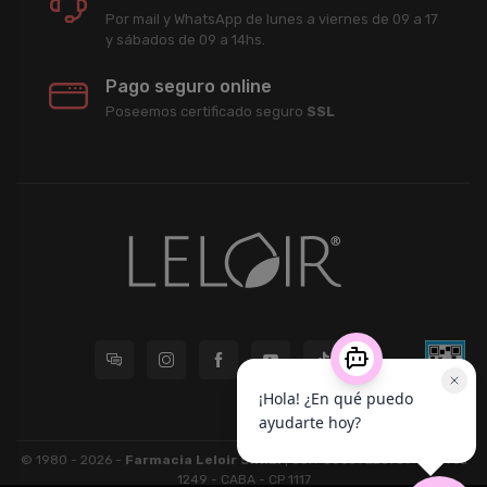
Por mail y WhatsApp de lunes a viernes de 09 a 17
y sábados de 09 a 14hs.
Pago seguro online
Poseemos certificado seguro
SSL
© 1980 - 2026 -
Farmacia Leloir S.R.L.
| CUIT 33609220789 - Larrea
1249 - CABA - CP 1117