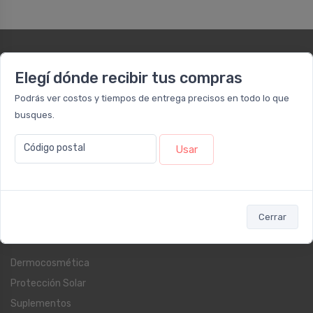
Nuestras sucursales
Elegí dónde recibir tus compras
Sucursal OLIVOS - RETIRO EXPRESS
Podrás ver costos y tiempos de entrega precisos en todo lo que
Ugarte 1728
busques.
Lun - Vie 09:00 a 12:00 y de 12:30 a 17:00 / Sáb: 09:00 a 14:00
Código postal
Usar
Sucursal RECOLETA
Larrea 1249
Lun - Vie: 09:00 a 20:00hs / Sáb: 09:00 a 14:00hs
Cerrar
Categorías
Dermocosmética
Protección Solar
Suplementos