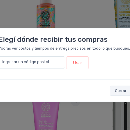
Elegí dónde recibir tus compras
Podrás ver costos y tiempos de entrega precisos en todo lo que busques.
NO DISPONIBLE
NO DIS
Ingresar un código postal
Usar
NATURA SIBÉRICA
NATURA SI
Natura Sibérica C-berrica Gel
Natura Sibérica 
Espuma Limpieza Facial
Crema De Manos N
Cerrar