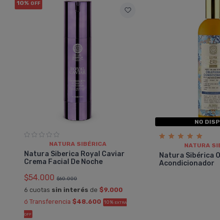
10%
OFF
NO DIS
NATURA SIBÉRICA
NATURA SI
Natura Siberica Royal Caviar
Natura Sibérica 
Crema Facial De Noche
Acondicionador
$54.000
$60.000
6 cuotas
sin interés
de
$9.000
ó Transferencia
$48.600
10%
EXTRA
OFF