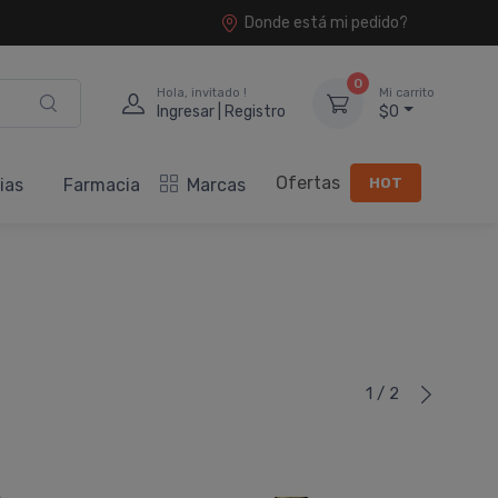
Donde está mi pedido?
0
Hola, invitado !
Mi carrito
Ingresar | Registro
$0
Ofertas
HOT
ias
Farmacia
Marcas
1 / 2