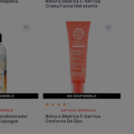
Oblepikha
Natura Sibérica C-berrica
Crema Facial Hidratante
PONIBLE
NO DISPONIBLE
BÉRICA
NATURA SIBÉRICA
condicionador
Natura Sibérica C-berrica
 Enjuague
Contorno De Ojos