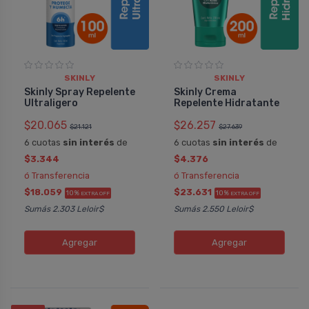
SKINLY
SKINLY
Skinly Spray Repelente
Skinly Crema
Ultraligero
Repelente Hidratante
$20.065
$26.257
$21.121
$27.639
6 cuotas
sin interés
de
6 cuotas
sin interés
de
$3.344
$4.376
ó Transferencia
ó Transferencia
$18.059
$23.631
10%
10%
EXTRA OFF
EXTRA OFF
Sumás 2.303 Leloir$
Sumás 2.550 Leloir$
Agregar
Agregar