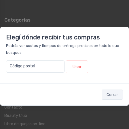
Categorías
Dermocosmética
Elegí dónde recibir tus compras
Protección Solar
Podrás ver costos y tiempos de entrega precisos en todo lo que
Suplementos
busques.
Cuidado Personal
Fragancias
Código postal
Usar
Farmacia
Blog
Cerrar
Servicios al cliente
Contacto
Beauty Club
Libro de quejas on-line