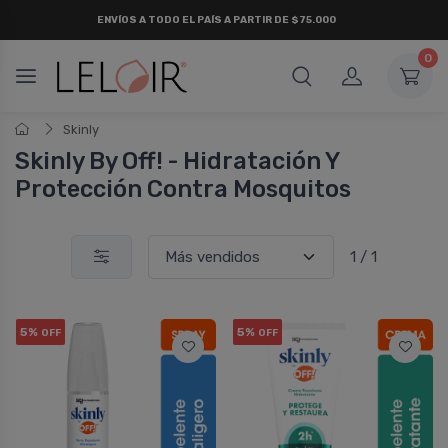
ENVÍOS A TODO EL PAÍS A PARTIR DE $75.000
0
Skinly
Skinly By Off! - Hidratación Y
Protección Contra Mosquitos
1 / 1
5%
5%
OFF
OFF