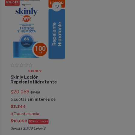
5%
OFF
SKINLY
Skinly Loción
Repelente Hidratante
$20.065
$21.121
6 cuotas
sin interés
de
$3.344
ó Transferencia
$18.059
10%
EXTRA OFF
Sumás 2.303 Leloir$