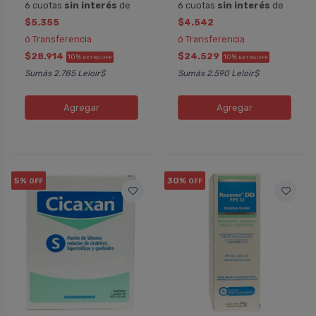
6 cuotas
sin interés
de
6 cuotas
sin interés
de
$5.355
$4.542
ó Transferencia
ó Transferencia
$28.914
$24.529
10%
10%
EXTRA OFF
EXTRA OFF
Sumás 2.785 Leloir$
Sumás 2.590 Leloir$
Agregar
Agregar
5%
30%
OFF
OFF