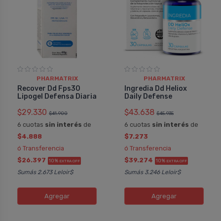
PHARMATRIX
PHARMATRIX
Recover Dd Fps30
Ingredia Dd Heliox
Lipogel Defensa Diaria
Daily Defense
$29.330
$43.638
$41.900
$45.935
6 cuotas
sin interés
de
6 cuotas
sin interés
de
$4.888
$7.273
ó Transferencia
ó Transferencia
$26.397
$39.274
10%
10%
EXTRA OFF
EXTRA OFF
Sumás 2.673 Leloir$
Sumás 3.246 Leloir$
Agregar
Agregar