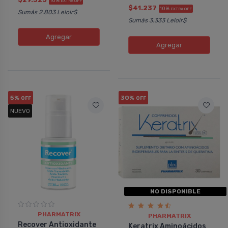
10%
EXTRA OFF
$41.237
10%
EXTRA OFF
Sumás 2.803 Leloir$
Sumás 3.333 Leloir$
Agregar
Agregar
5%
30%
OFF
OFF
NUEVO
NO DISPONIBLE
PHARMATRIX
PHARMATRIX
Recover Antioxidante
Keratrix Aminoácidos