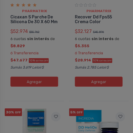
PHARMATRIX
PHARMATRIX
Cicaxan S Parche De
Recover Dd Fps55
Silicona De 30 X 60 Mm
Crema Color
$52.974
$32.127
$55.762
$45.896
6 cuotas
sin interés
de
6 cuotas
sin interés
de
$8.829
$5.355
ó Transferencia
ó Transferencia
$47.677
$28.914
10%
10%
EXTRA OFF
EXTRA OFF
Sumás 3.619 Leloir$
Sumás 2.785 Leloir$
Agregar
Agregar
30%
5%
OFF
OFF