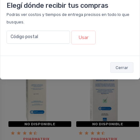
Elegí dónde recibir tus compras
Podrás ver costos y tiempos de entrega precisos en todo lo que
NO DISPONIBLE
NO DISPONIBLE
busques.
PHARMATRIX
PHARMATRIX
Código postal
Keratrix Champú
Gentianella Gel Crema
Usar
Fortalecedor Capilar
Anticelulitis
30%
35%
OFF
OFF
Cerrar
NO DISPONIBLE
NO DISPONIBLE
PHARMATRIX
PHARMATRIX