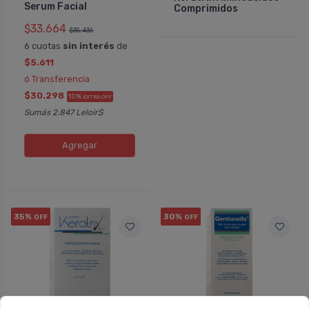
Serum Facial
Comprimidos
$33.664
$35.436
6 cuotas
sin interés
de
$5.611
ó Transferencia
$30.298
10%
EXTRA OFF
Sumás 2.847 Leloir$
Agregar
35%
30%
OFF
OFF