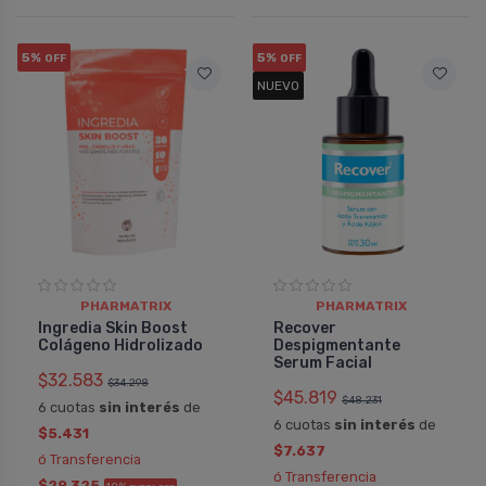
5%
5%
OFF
OFF
NUEVO
PHARMATRIX
PHARMATRIX
Ingredia Skin Boost
Recover
Colágeno Hidrolizado
Despigmentante
Serum Facial
$32.583
$34.298
$45.819
$48.231
6 cuotas
sin interés
de
6 cuotas
sin interés
de
$5.431
$7.637
ó Transferencia
ó Transferencia
$29.325