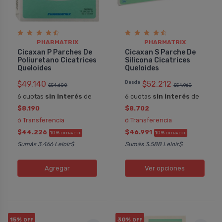
PHARMATRIX
PHARMATRIX
Cicaxan P Parches De
Cicaxan S Parche De
Poliuretano Cicatrices
Silicona Cicatrices
Queloides
Queloides
$49.140
Desde
$52.212
$54.600
$54.960
6 cuotas
sin interés
de
6 cuotas
sin interés
de
$8.190
$8.702
ó Transferencia
ó Transferencia
$44.226
$46.991
10%
10%
EXTRA OFF
EXTRA OFF
Sumás 3.466 Leloir$
Sumás 3.588 Leloir$
Agregar
Ver opciones
15%
30%
OFF
OFF