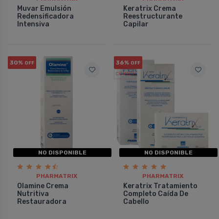
Muvar Emulsión
Keratrix Crema
Redensificadora
Reestructurante
Intensiva
Capilar
30%
36%
OFF
OFF
COMBO
NO DISPONIBLE
NO DISPONIBLE
PHARMATRIX
PHARMATRIX
Olamine Crema
Keratrix Tratamiento
Nutritiva
Completo Caí­da De
Restauradora
Cabello