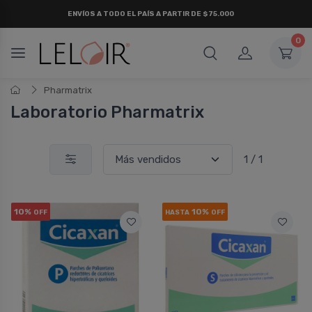
ENVÍOS A TODO EL PAÍS A PARTIR DE $75.000
0
Pharmatrix
Laboratorio Pharmatrix
1 / 1
10%
10%
OFF
HASTA
OFF