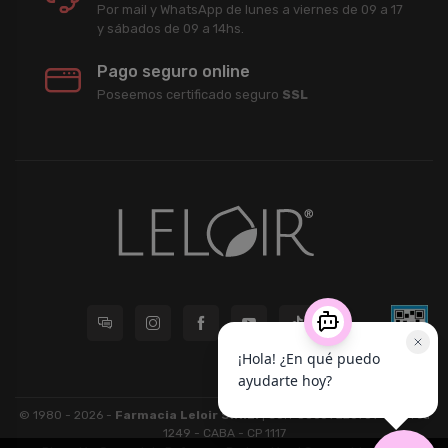
Por mail y WhatsApp de lunes a viernes de 09 a 17
y sábados de 09 a 14hs.
Pago seguro online
Poseemos certificado seguro
SSL
© 1980 - 2026 -
Farmacia Leloir S.R.L.
| CUIT 33609220789 - Larrea
1249 - CABA - CP 1117