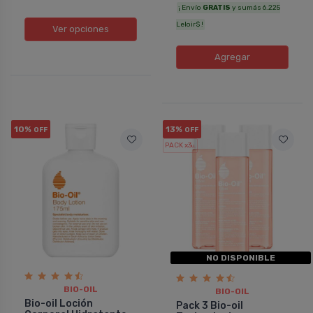
¡ Envío
GRATIS
y sumás 6.225
Leloir$ !
Ver opciones
Agregar
10%
13%
OFF
OFF
PACK x3
u.
NO DISPONIBLE
BIO-OIL
BIO-OIL
Bio-oil Loción
Pack 3 Bio-oil