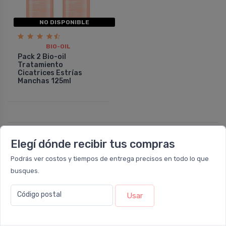
NO DISPONIBLE
BIO-OIL
Pack 2 Bio-oil
Tratamiento
Cicatrices Estrí­as
Manchas 125ml
Elegí dónde recibir tus compras
Podrás ver costos y tiempos de entrega precisos en todo lo que
busques.
Código postal
Usar
Nuestras sucursales
Sucursal OLIVOS - RETIRO EXPRESS