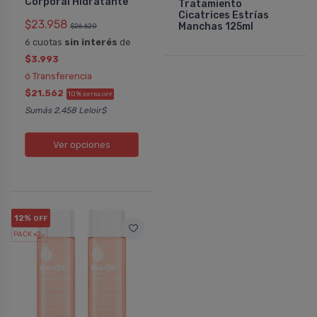
Corporal Hidratante
Tratamiento
Cicatrices Estrí­as
$23.958
Manchas 125ml
$26.620
6 cuotas
sin interés
de
$3.993
ó Transferencia
$21.562
10%
EXTRA OFF
Sumás 2.458 Leloir$
Ver opciones
12%
OFF
PACK x2
u.