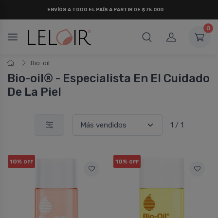
ENVÍOS A TODO EL PAÍS A PARTIR DE $75.000
0
Bio-oil
Bio-oil® - Especialista En El Cuidado
De La Piel
1 / 1
10%
10%
OFF
OFF