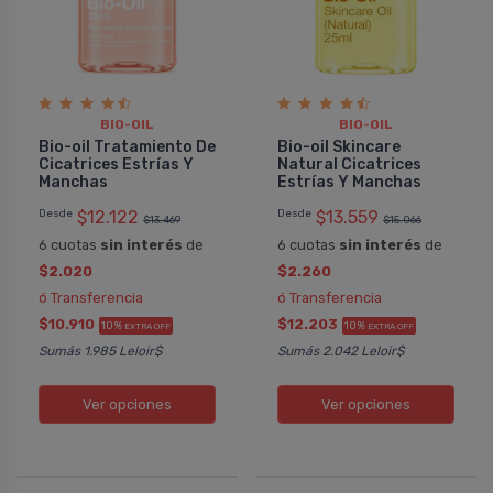
BIO-OIL
BIO-OIL
Bio-oil Tratamiento De
Bio-oil Skincare
Melisa
Paula
Cicatrices Estrí­as Y
Natural Cicatrices
Bio-oil Tratamiento De Cicatrices
Bio-oil Tratam
Manchas
Estrí­as Y Manchas
Estrí­as Y Manchas
Estrí­as Y Man
Desde
$12.122
Desde
$13.559
El aceite es de excelente calidad para
Me encanta. Le
$13.469
$15.066
6 cuotas
sin interés
de
6 cuotas
sin interés
de
piel y faneras. Tiene un aroma muy rico
en el contorno 
y se absorbe rapidamente. Me ayudó
donde hay arrug
$2.020
$2.260
mucho con las cicatrices. Lo volvería a
en cicatrices q
ó Transferencia
ó Transferencia
comprar.
y igualmente la
$10.910
$12.203
10%
10%
EXTRA OFF
EXTRA OFF
a la noche todo 
Sumás 1.985 Leloir$
Sumás 2.042 Leloir$
crema en el mome
COMPRAR
COMPRAR
Ver opciones
Ver opciones
BIO-OIL
BIO-OI
Pedido #
923282
Pedido