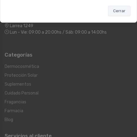
Ugarte 1728
Lun - Vie 09:00 a 12:00 y de 12:30 a 17:00 / Sáb: 09:00 a 14:00
Cerrar
Sucursal RECOLETA
Larrea 1249
Lun - Vie: 09:00 a 20:00hs / Sáb: 09:00 a 14:00hs
Categorías
Dermocosmética
Protección Solar
Suplementos
Cuidado Personal
Fragancias
Farmacia
Blog
Servicios al cliente