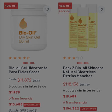
10%
13%
OFF
OFF
PACK x3
u.
BIO-OIL
BIO-OIL
Bio-oil Gel Hidratante
Pack 3 Bio-oil Skincare
Para Pieles Secas
Natural Cicatrices
Estrí­as Manchas
Desde
$11.872
$13.191
$118.136
$135.789
6 cuotas
sin interés
de
6 cuotas
sin interés
de
$1.979
$19.689
ó Transferencia
ó Transferencia
$10.685
10%
EXTRA OFF
$106.322
10%
EXTRA OFF
Sumás 1.975 Leloir$