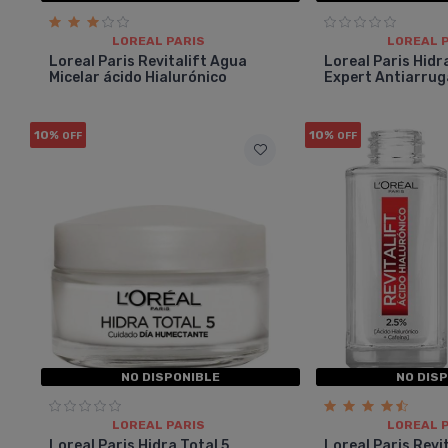
LOREAL PARIS
LOREAL 
Loreal Paris Revitalift Agua
Loreal Paris Hidr
Micelar ácido Hialurónico
Expert Antiarrug
10%
10%
OFF
OFF
NO DISPONIBLE
NO DIS
LOREAL PARIS
LOREAL 
Loreal Paris Hidra Total 5
Loreal Paris Revi