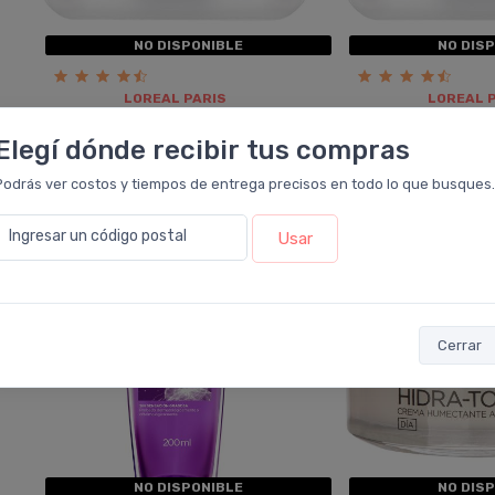
NO DISPONIBLE
NO DIS
LOREAL PARIS
LOREAL 
Loreal Paris Revitalift ácido
Loreal Paris Revi
Hialurónico Crema De Noche
Hialurónico Crem
Elegí dónde recibir tus compras
Podrás ver costos y tiempos de entrega precisos en todo lo que busques.
10%
10%
OFF
OFF
Ingresar un código postal
Usar
Cerrar
NO DISPONIBLE
NO DIS