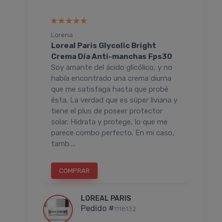
Lorena
LUCI
luido
Loreal Paris Glycolic Bright
Lore
+
Crema Día Anti-manchas Fps30
Ser
Soy amante del ácido glicólico, y no
No n
ne una
había encontrado una crema diurna
tien
ocarlo
que me satisfaga hasta que probé
reco
leosa ni
ésta. La verdad que es súper liviana y
ante
tiene el plus de poseer protector
un a
solar. Hidrata y protege, lo que me
parece combo perfecto. En mi caso,
tamb....
COMPRAR
C
LOREAL PARIS
Pedido #
1118132