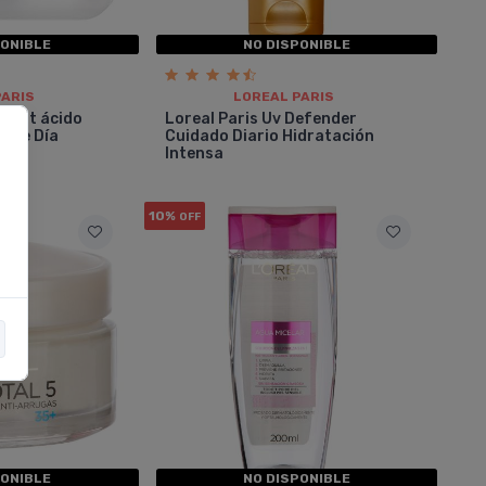
PONIBLE
NO DISPONIBLE
PARIS
LOREAL PARIS
talift ácido
Loreal Paris Uv Defender
a De Día
Cuidado Diario Hidratación
Intensa
10%
OFF
PONIBLE
NO DISPONIBLE