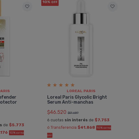
10%
OFF
PARIS
LOREAL PARIS
Defender
Loreal Paris Glycolic Bright
Protector
Serum Anti-manchas
$46.520
$51.689
6 cuotas
sin interés
de
$7.753
és
de
$5.773
ó Transferencia
$41.868
10%
EXTRA
.176
10%
EXTRA
OFF