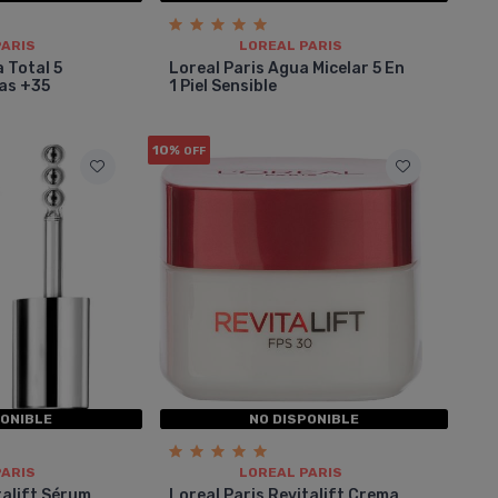
PARIS
LOREAL PARIS
a Total 5
Loreal Paris Agua Micelar 5 En
as +35
1 Piel Sensible
10%
OFF
PONIBLE
NO DISPONIBLE
PARIS
LOREAL PARIS
talift Sérum
Loreal Paris Revitalift Crema