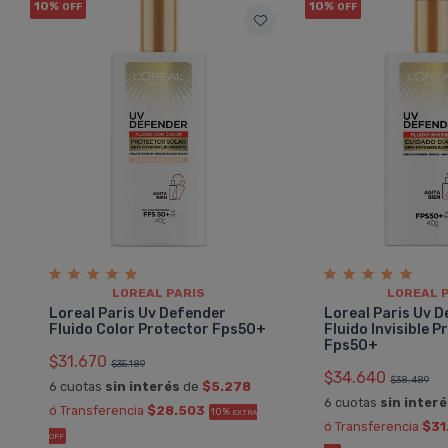
10%
10%
OFF
OFF
LOREAL PARIS
LOREAL 
Loreal Paris Uv Defender
Loreal Paris Uv 
Fluido Color Protector Fps50+
Fluido Invisible 
Fps50+
$31.670
$35.189
$34.640
$38.489
6 cuotas
sin interés
de
$5.278
6 cuotas
sin inter
ó Transferencia
$28.503
10%
EXTRA
ó Transferencia
$31
OFF