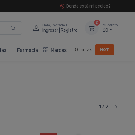
Donde está mi pedido?
0
Hola, invitado !
Mi carrito
Ingresar | Registro
$0
Ofertas
HOT
ias
Farmacia
Marcas
1 / 2