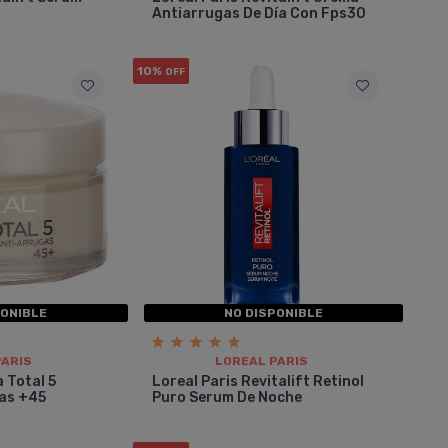
s
Antiarrugas De Día Con Fps30
10%
OFF
PONIBLE
NO DISPONIBLE
PARIS
LOREAL PARIS
a Total 5
Loreal Paris Revitalift Retinol
as +45
Puro Serum De Noche