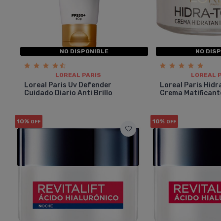
NO DISPONIBLE
NO DIS
LOREAL PARIS
LOREAL 
Loreal Paris Uv Defender
Loreal Paris Hidr
Cuidado Diario Anti Brillo
Crema Matificant
10%
10%
OFF
OFF