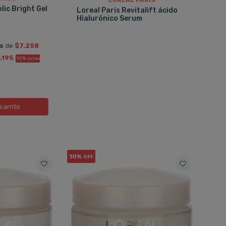
LOREAL PARIS
lic Bright Gel
Loreal Paris Revitalift ácido
Hialurónico Serum
és
de
$7.258
.195
10%
EXTRA
carrito
10%
OFF