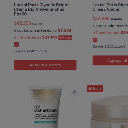
Loreal Paris Glycolic Bright
Loreal Paris Glyco
Crema Día Anti-manchas
Crema Noche
Fps30
$43.550
$48.389
$43.550
$48.389
6 cuotas
sin inter
6 cuotas
sin interés
de
$7.258
ó Transferencia
$39
ó Transferencia
$39.195
10%
EXTRA
OFF
OFF
Sumás 3.242 Leloir$
Sumás 3.242 Leloir$
Agregar
al 
Agregar
al carrito
10%
OFF