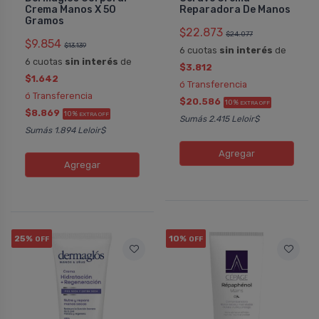
Crema Manos X 50
Reparadora De Manos
Gramos
$22.873
$24.077
$9.854
$13.139
6 cuotas
sin interés
de
6 cuotas
sin interés
de
$3.812
$1.642
ó Transferencia
ó Transferencia
$20.586
10%
EXTRA OFF
$8.869
10%
EXTRA OFF
Sumás 2.415 Leloir$
Sumás 1.894 Leloir$
Agregar
Agregar
25%
10%
OFF
OFF