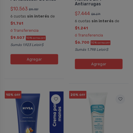
Antiarrugas
$10.563
$11.737
$7.444
$8.271
6 cuotas
sin interés
de
6 cuotas
sin interés
de
$1.761
$1.241
ó Transferencia
ó Transferencia
$9.507
10%
EXTRA OFF
$6.700
10%
EXTRA OFF
Sumás 1.923 Leloir$
Sumás 1.798 Leloir$
Agregar
Agregar
10%
20%
OFF
OFF