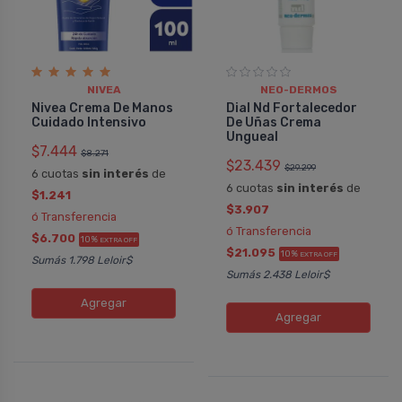
NIVEA
NEO-DERMOS
Nivea Crema De Manos
Dial Nd Fortalecedor
Cuidado Intensivo
De Uñas Crema
Ungueal
$7.444
$8.271
$23.439
$29.299
6 cuotas
sin interés
de
6 cuotas
sin interés
de
$1.241
$3.907
ó Transferencia
ó Transferencia
$6.700
10%
EXTRA OFF
$21.095
10%
EXTRA OFF
Sumás 1.798 Leloir$
Sumás 2.438 Leloir$
Agregar
Agregar