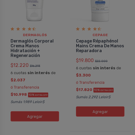
DERMAGLÓS
CEPAGE
Dermaglós Corporal
Cepage Répaphénol
Crema Manos
Mains Crema De Manos
Hidratación +
Reparadora
Regeneración
$19.800
$22.000
$12.220
$16.293
6 cuotas
sin interés
de
6 cuotas
sin interés
de
$3.300
$2.037
ó Transferencia
ó Transferencia
$17.820
10%
EXTRA OFF
$10.998
10%
EXTRA OFF
Sumás 2.292 Leloir$
Sumás 1.989 Leloir$
Agregar
Agregar