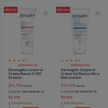
25%
25%
OFF
OFF
DERMAGLÓS
DERMAGLÓS
Dermaglós Corporal
Dermaglós Corporal
Crema Manos X 100
Crema Gel Manos Ultra
Gramos
Hidratación
$16.753
$12.220
$22.337
$16.293
6 cuotas
sin interés
de
6 cuotas
sin interés
de
$2.792
$2.037
ó Transferencia
ó Transferencia