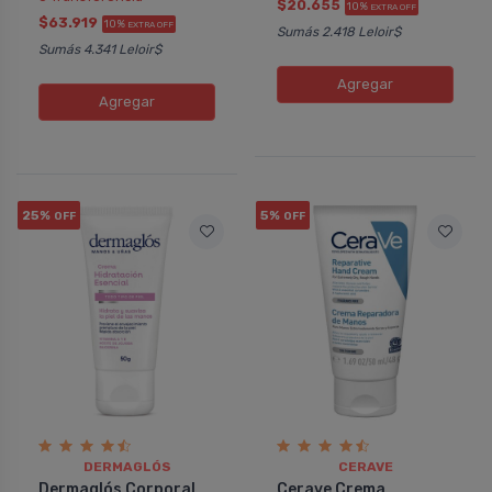
$20.655
10%
EXTRA OFF
$63.919
10%
EXTRA OFF
Sumás 2.418 Leloir$
Sumás 4.341 Leloir$
Agregar
Agregar
25%
5%
OFF
OFF
DERMAGLÓS
CERAVE
Dermaglós Corporal
Cerave Crema