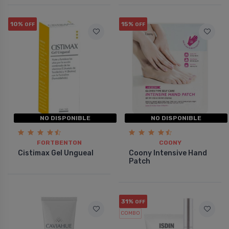
10%
15%
OFF
OFF
NO DISPONIBLE
NO DISPONIBLE
FORTBENTON
COONY
Cistimax Gel Ungueal
Coony Intensive Hand
Patch
31%
OFF
COMBO