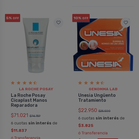
5%
10%
OFF
OFF
LA ROCHE POSAY
GENOMMA LAB
La Roche Posay
Unesia Ungüento
Cicaplast Manos
Tratamiento
Reparadora
$22.950
$25.500
$71.021
$74.759
6 cuotas
sin interés
de
6 cuotas
sin interés
de
$3.825
$11.837
ó Transferencia
ó Transferencia