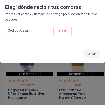
Elegí dónde recibir tus compras
Agregar
Podrás ver costos y tiempos de entrega precisos en todo lo que
busques.
Código postal
Usar
10%
OFF
Cerrar
NO DISPONIBLE
NO DISPONIBLE
BAGÓVIT
EWE
Bagóvit A Manos Y
Ewe Leche De
Uñas Crema Nutritiva
Almendras Para
Hidratante
Manos Y Cuerpo