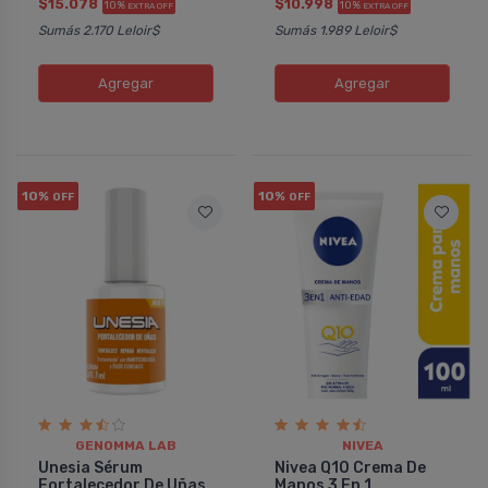
$15.078
$10.998
10%
10%
EXTRA OFF
EXTRA OFF
Sumás 2.170 Leloir$
Sumás 1.989 Leloir$
Agregar
Agregar
10%
10%
OFF
OFF
GENOMMA LAB
NIVEA
Unesia Sérum
Nivea Q10 Crema De
Fortalecedor De Uñas
Manos 3 En 1