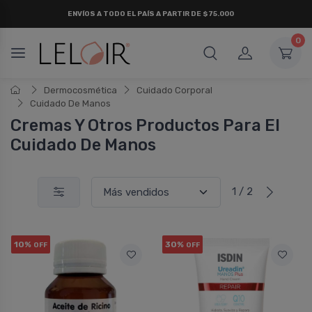
ENVÍOS A TODO EL PAÍS A PARTIR DE $75.000
0
Dermocosmética
Cuidado Corporal
Cuidado De Manos
Cremas Y Otros Productos Para El
Cuidado De Manos
1 / 2
10%
30%
OFF
OFF