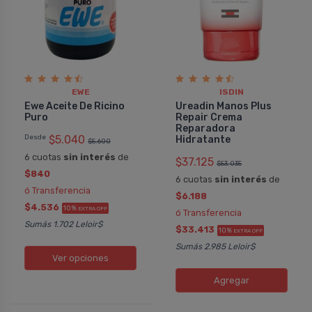
EWE
ISDIN
Ewe Aceite De Ricino
Ureadin Manos Plus
Puro
Repair Crema
Reparadora
Desde
$5.040
Hidratante
$5.600
6 cuotas
sin interés
de
$37.125
$53.035
$840
6 cuotas
sin interés
de
ó Transferencia
$6.188
$4.536
10%
EXTRA OFF
ó Transferencia
Sumás 1.702 Leloir$
$33.413
10%
EXTRA OFF
Sumás 2.985 Leloir$
Ver opciones
Agregar