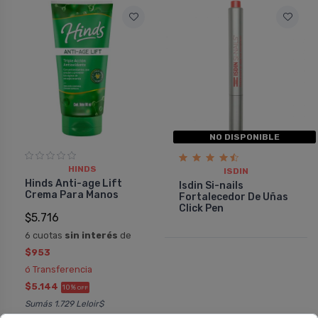
NO DISPONIBLE
HINDS
ISDIN
Hinds Anti-age Lift
Isdin Si-nails
Crema Para Manos
Fortalecedor De Uñas
Click Pen
$5.716
6 cuotas
sin interés
de
$953
ó Transferencia
$5.144
10%
OFF
Sumás 1.729 Leloir$