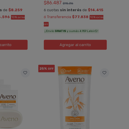
$86.487
$115.316
és
de
$8.259
6 cuotas
sin interés
de
$14.415
4.596
ó Transferencia
$77.838
10%
10%
EXTRA
EXTRA
OFF
¡ Envío
GRATIS
y sumás 4.959 Leloir$ !
carrito
Agregar
al carrito
25%
OFF