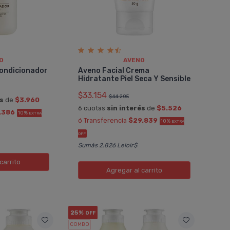
O
AVENO
condicionador
Aveno Facial Crema
Hidratante Piel Seca Y Sensible
$33.154
$44.205
és
de
$3.960
6 cuotas
sin interés
de
$5.526
.386
10%
EXTRA
ó Transferencia
$29.839
10%
EXTRA
OFF
Sumás 2.826 Leloir$
carrito
Agregar
al carrito
25%
OFF
COMBO