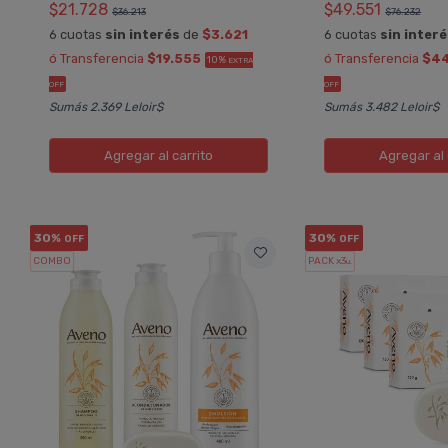
$21.728
$49.551
$36.213
$76.232
6 cuotas
sin interés
de
$3.621
6 cuotas
sin inter
ó Transferencia
$19.555
ó Transferencia
$4
10%
EXTRA
OFF
OFF
Sumás 2.369 Leloir$
Sumás 3.482 Leloir$
Agregar
al carrito
Agregar
al 
30%
30%
OFF
OFF
COMBO
PACK x3
u.