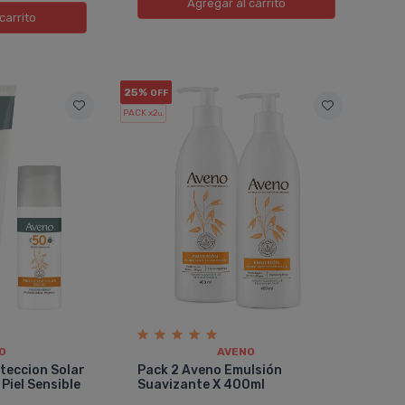
Agregar
al carrito
carrito
25%
OFF
PACK x2
u.
O
AVENO
teccion Solar
Pack 2 Aveno Emulsión
 Piel Sensible
Suavizante X 400ml