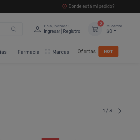
Donde está mi pedido?
0
Hola, invitado !
Mi carrito
Ingresar | Registro
$0
Ofertas
HOT
ias
Farmacia
Marcas
1 / 3