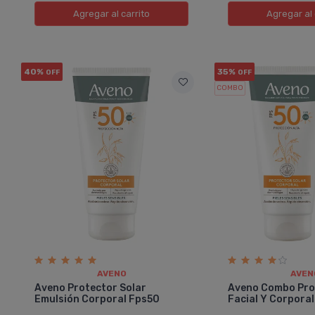
Agregar
al carrito
Agregar
al 
40%
35%
OFF
OFF
COMBO
AVENO
AVEN
Aveno Protector Solar
Aveno Combo Pro
Emulsión Corporal Fps50
Facial Y Corporal