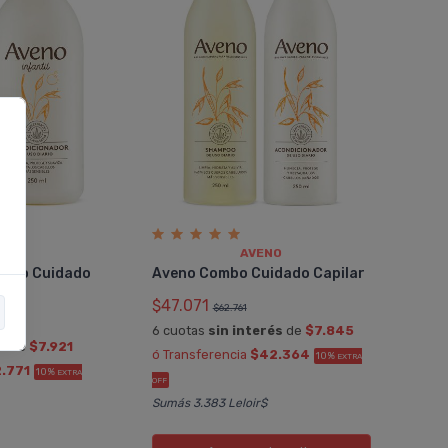
O
AVENO
ombo Cuidado
Aveno Combo Cuidado Capilar
$47.071
$62.761
6 cuotas
sin interés
de
$7.845
és
de
$7.921
ó Transferencia
$42.364
10%
EXTRA
.771
10%
EXTRA
OFF
Sumás 3.383 Leloir$