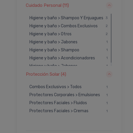
Cuidado capilar > Bálsamos Y Enjuagues
2
Cuidado Personal (11)
Limpieza corporal > Exfoliantes Y Geles
2
Limpieza facial > Otros
1
Higiene y baño > Shampoo Y Enjuagues
3
Cremas y tratamientos > Otros
1
Higiene y baño > Combos Exclusivos
2
Limpieza corporal > Otros
1
Higiene y baño > Otros
2
Higiene y baño > Jabones
1
Higiene y baño > Shampoo
1
Higiene y baño > Acondicionadores
1
Higiene y baño > Jabones
1
Protección Solar (4)
Combos Exclusivos > Todos
1
Protectores Corporales > Emulsiones
1
Protectores Faciales > Fluidos
1
Protectores Faciales > Cremas
1