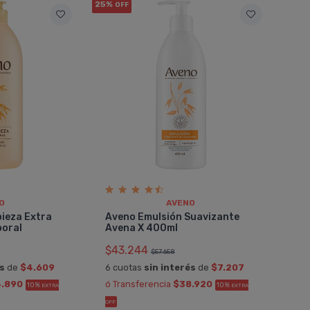
25%
OFF
O
AVENO
pieza Extra
Aveno Emulsión Suavizante
poral
Avena X 400ml
$43.244
$57.658
és
de
$4.609
6 cuotas
sin interés
de
$7.207
.890
ó Transferencia
$38.920
10%
10%
EXTRA
EXTRA
OFF