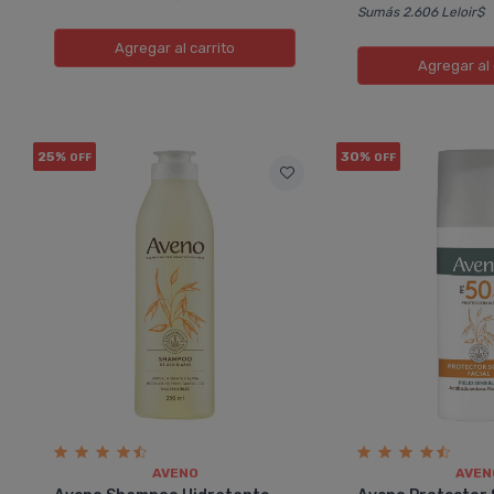
Sumás 2.606 Leloir$
Agregar
al carrito
Agregar
al 
25%
30%
OFF
OFF
AVENO
AVEN