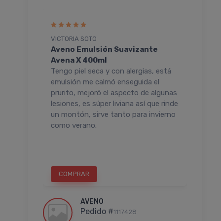
VICTORIA SOTO
ORIA
dado
Aveno Emulsión Suavizante
Ave
Avena X 400ml
Flui
ombo!
Tengo piel seca y con alergias, está
Una 
 pelo de
emulsión me calmó enseguida el
reco
ecarlo y
prurito, mejoró el aspecto de algunas
no i
l combo
lesiones, es súper liviana así que rinde
acei
ador,
un montón, sirve tanto para invierno
come
 usamos
como verano.
come
..
COMPRAR
C
AVENO
Pedido #
1117428