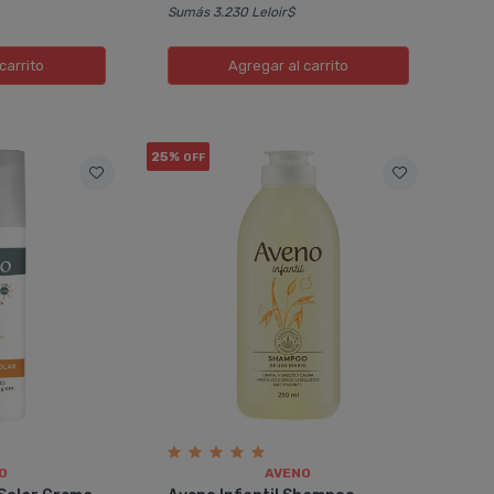
Sumás 3.230 Leloir$
carrito
Agregar
al carrito
25%
OFF
O
AVENO