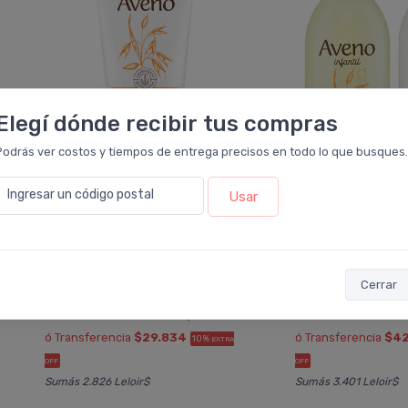
Elegí dónde recibir tus compras
Podrás ver costos y tiempos de entrega precisos en todo lo que busques.
Ingresar un código postal
Usar
AVENO
AVEN
Aveno Facial Gel Hidratante
Aveno Infantil C
Piel Mixta Y Sensible
Capilar
Cerrar
$33.149
$47.523
$44.198
$63.364
6 cuotas
sin interés
de
$5.525
6 cuotas
sin inter
ó Transferencia
$29.834
ó Transferencia
$42
10%
EXTRA
OFF
OFF
Sumás 2.826 Leloir$
Sumás 3.401 Leloir$