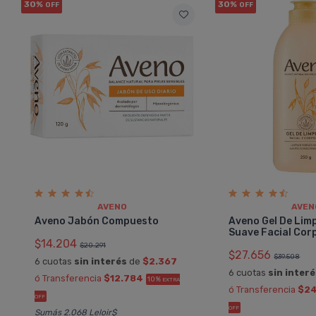
30%
30%
OFF
OFF
AVENO
AVEN
Aveno Jabón Compuesto
Aveno Gel De Lim
Suave Facial Cor
$14.204
$20.291
$27.656
$39.508
6 cuotas
sin interés
de
$2.367
6 cuotas
sin inter
ó Transferencia
$12.784
10%
EXTRA
ó Transferencia
$24
OFF
OFF
Sumás 2.068 Leloir$