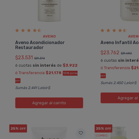
AVENO
AVEN
Aveno Acondicionador
Aveno Infantil A
Restaurador
$23.762
$31.682
$23.531
$31.374
6 cuotas
sin inter
6 cuotas
sin interés
de
$3.922
ó Transferencia
$21
ó Transferencia
$21.178
10%
EXTRA
OFF
OFF
Sumás 2.450 Leloir$
Sumás 2.441 Leloir$
Agregar
al 
Agregar
al carrito
25%
25%
OFF
OFF
COMBO