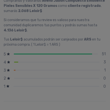
Comprando y valorando
Aveno Jabón Compuesto Emoliente
Pieles Sensibles X 120 Gramos
como
cliente registrado
,
sumarás
2.068 Leloir$
Si consideramos que tu review es valioso para nuestra
comunidad duplicaremos tus puntos y podrás sumas hasta
4.136 Leloir$
.
Tus
Leloir$
acumulados podrán ser canjeados por
ARS
en tu
próxima compra. ( 1 Leloir$ = 1 ARS )
51
5
3
4
1
3
0
2
0
1