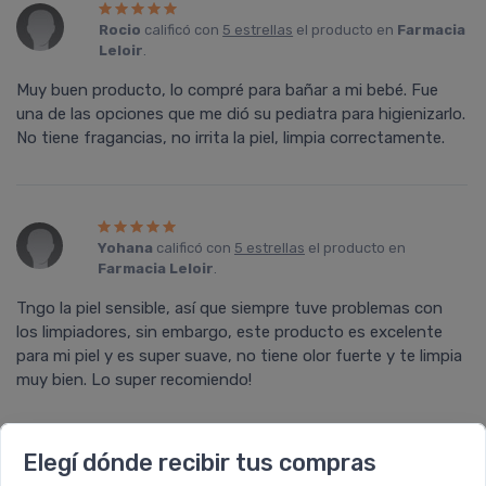
Rocio
calificó con
5 estrellas
el producto en
Farmacia
Leloir
.
Muy buen producto, lo compré para bañar a mi bebé. Fue
una de las opciones que me dió su pediatra para higienizarlo.
No tiene fragancias, no irrita la piel, limpia correctamente.
Yohana
calificó con
5 estrellas
el producto en
Farmacia Leloir
.
Tngo la piel sensible, así que siempre tuve problemas con
los limpiadores, sin embargo, este producto es excelente
para mi piel y es super suave, no tiene olor fuerte y te limpia
muy bien. Lo super recomiendo!
Elegí dónde recibir tus compras