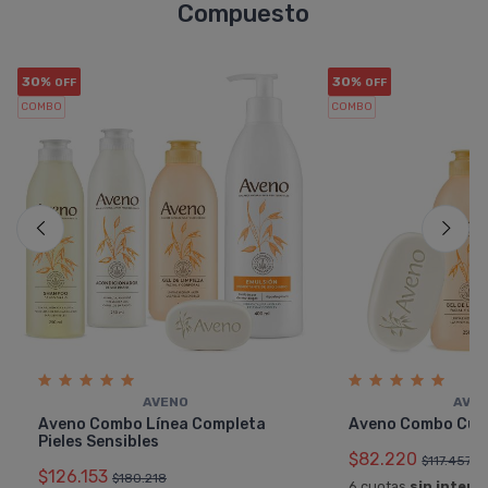
Compuesto
30%
30%
OFF
OFF
COMBO
COMBO
AVENO
AVE
Aveno Combo Línea Completa
Aveno Combo Cui
Pieles Sensibles
$82.220
$117.457
$126.153
$180.218
6 cuotas
sin interé