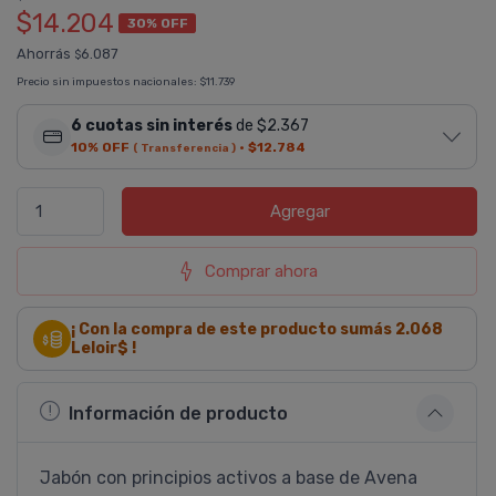
$14.204
30% OFF
Ahorrás
6.087
$
Precio sin impuestos nacionales:
$11.739
6 cuotas sin interés
de $2.367
10% OFF
·
$12.784
( Transferencia )
Agregar
Comprar ahora
¡ Con la compra de este producto sumás
2.068
Leloir$ !
Información de producto
Jabón con principios activos a base de Avena