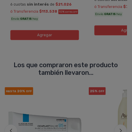
6 cuotas
sin interés
de
$21.026
ó Transferencia
$73
ó Transferencia
$113.538
10%
EXTRA OFF
Envío
GRATIS
hoy
Envío
GRATIS
hoy
Agreg
Agregar
Los que compraron este producto
también llevaron...
20%
25%
HASTA
OFF
OFF