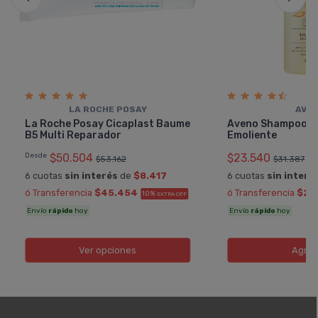
LA ROCHE POSAY
AVE
La Roche Posay Cicaplast Baume
Aveno Shampoo H
B5 Multi Reparador
Emoliente
Desde
$50.504
$23.540
$53.162
$31.387
6 cuotas
sin interés
de
$8.417
6 cuotas
sin interé
ó Transferencia
$45.454
ó Transferencia
$21.
10%
EXTRA OFF
Envío
rápido
hoy
Envío
rápido
hoy
Ver opciones
Agreg