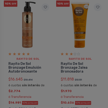
10%
10%
OFF
OFF
RAYITO DE SOL
RAYITO DE SOL
Rayito De Sol
Rayito De Sol
Bronzage Emulsión
Bronzage Jalea
Autobronceante
Bronceadora
$16.645
$11.818
$18.494
$13.131
6 cuotas
sin interés
de
6 cuotas
sin interés
de
$2.774
$1.970
ó Transferencia
ó Transferencia
$14.981
$10.636
10%
10%
EXTRA OFF
EXTRA OFF