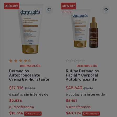
30%
30%
OFF
OFF
COMBO
DERMAGLÓS
DERMAGLÓS
Dermaglós
Rutina Dermaglós
Autobronceante
Facial Y Corporal
Crema Gel Hidratante
Autobronceante
$17.016
$48.640
$24.308
$69.486
6 cuotas
sin interés
de
6 cuotas
sin interés
de
$2.836
$8.107
ó Transferencia
ó Transferencia
$15.314
$43.776
10%
10%
EXTRA OFF
EXTRA OFF