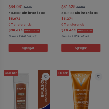
$34.031
$31.625
$48.616
$45.178
6 cuotas
sin interés
de
6 cuotas
sin interés
de
$5.672
$5.271
ó Transferencia
ó Transferencia
$30.628
$28.463
10%
10%
EXTRA OFF
EXTRA OFF
Sumás 2.861 Leloir$
Sumás 2.765 Leloir$
Agregar
Agregar
35%
5%
OFF
OFF