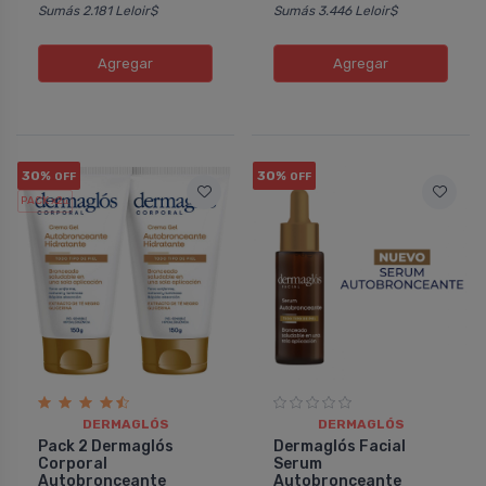
Sumás 2.181 Leloir$
Sumás 3.446 Leloir$
Agregar
Agregar
30%
30%
OFF
OFF
PACK x2
u.
DERMAGLÓS
DERMAGLÓS
Pack 2 Dermaglós
Dermaglós Facial
Corporal
Serum
Autobronceante
Autobronceante