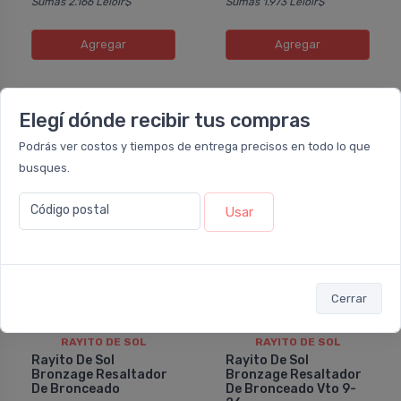
Sumás 2.166 Leloir$
Sumás 1.973 Leloir$
Agregar
Agregar
Elegí dónde recibir tus compras
10%
10%
OFF
OFF
Podrás ver costos y tiempos de entrega precisos en todo lo que
busques.
Código postal
Usar
Cerrar
RAYITO DE SOL
RAYITO DE SOL
Rayito De Sol
Rayito De Sol
Bronzage Resaltador
Bronzage Resaltador
De Bronceado
De Bronceado Vto 9-