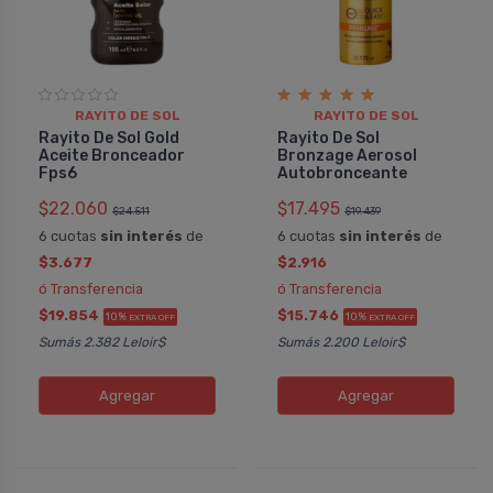
RAYITO DE SOL
RAYITO DE SOL
Rayito De Sol Gold
Rayito De Sol
Aceite Bronceador
Bronzage Aerosol
Fps6
Autobronceante
$22.060
$17.495
$24.511
$19.439
6 cuotas
sin interés
de
6 cuotas
sin interés
de
$3.677
$2.916
ó Transferencia
ó Transferencia
$19.854
$15.746
10%
10%
EXTRA OFF
EXTRA OFF
Sumás 2.382 Leloir$
Sumás 2.200 Leloir$
Agregar
Agregar