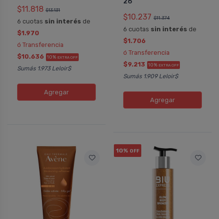
26
$11.818
$13.131
$10.237
$11.374
6 cuotas
sin interés
de
6 cuotas
sin interés
de
$1.970
$1.706
ó Transferencia
ó Transferencia
$10.636
10%
EXTRA OFF
$9.213
10%
EXTRA OFF
Sumás 1.973 Leloir$
Sumás 1.909 Leloir$
Agregar
Agregar
10%
OFF