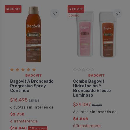
30%
37%
OFF
OFF
COMBO
BAGÓVIT
BAGÓVIT
Bagóvit A Bronceado
Combo Bagovit
Progresivo Spray
Hidratación Y
Continuo
Bronceado Efecto
Luminoso
$16.498
$23.568
$29.087
$46.170
6 cuotas
sin interés
de
6 cuotas
sin interés
de
$2.750
$4.848
ó Transferencia
ó Transferencia
$14.848
10%
EXTRA OFF