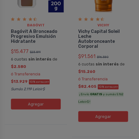
BAGÓVIT
VICHY
Bagóvit A Bronceado
Vichy Capital Soleil
Progresivo Emulsión
Leche
Hidratante
Autobronceante
Corporal
$15.477
$23.811
$91.561
$96.380
6 cuotas
sin interés
de
6 cuotas
sin interés
de
$2.580
$15.260
ó Transferencia
ó Transferencia
$13.929
10%
EXTRA OFF
$82.405
10%
EXTRA OFF
Sumás 2.119 Leloir$
¡ Envío
GRATIS
y sumás 5.162
Leloir$ !
Agregar
Agregar