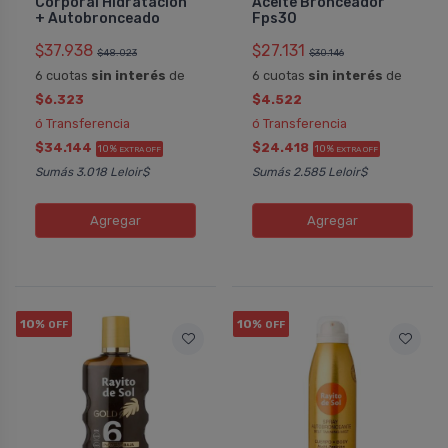
Corporal Hidratación
Aceite Bronceador
+ Autobronceado
Fps30
$37.938
$27.131
$48.023
$30.146
6 cuotas
sin interés
de
6 cuotas
sin interés
de
$6.323
$4.522
ó Transferencia
ó Transferencia
$34.144
$24.418
10%
10%
EXTRA OFF
EXTRA OFF
Sumás 3.018 Leloir$
Sumás 2.585 Leloir$
Agregar
Agregar
10%
10%
OFF
OFF