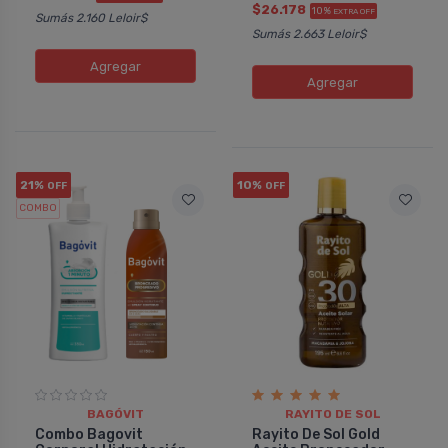
$26.178
10%
EXTRA OFF
Sumás 2.160 Leloir$
Sumás 2.663 Leloir$
Agregar
Agregar
21%
10%
OFF
OFF
COMBO
BAGÓVIT
RAYITO DE SOL
Combo Bagovit
Rayito De Sol Gold