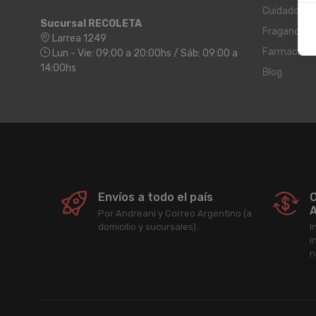
Cuidado Pe
Sucursal RECOLETA
Fragancias
Larrea 1249
Farmacia
Lun - Vie: 09:00 a 20:00hs / Sáb: 09:00 a
14:00hs
Blog
Envíos a todo el país
C
A
Por Andreani y Correo Argentino (a
domicilio y sucursales).
I
i
n