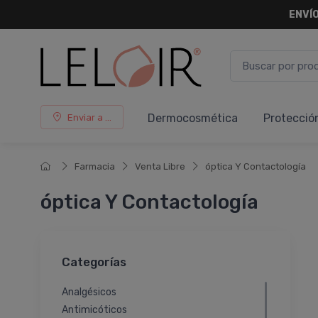
ENVÍO
Dermocosmética
Protecció
Enviar a ...
Farmacia
Venta Libre
óptica Y Contactología
óptica Y Contactología
Categorías
Analgésicos
Antimicóticos