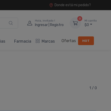
Donde está mi pedido?
0
Hola, invitado !
Mi carrito
Ingresar | Registro
$0
Ofertas
HOT
ias
Farmacia
Marcas
1 / 0