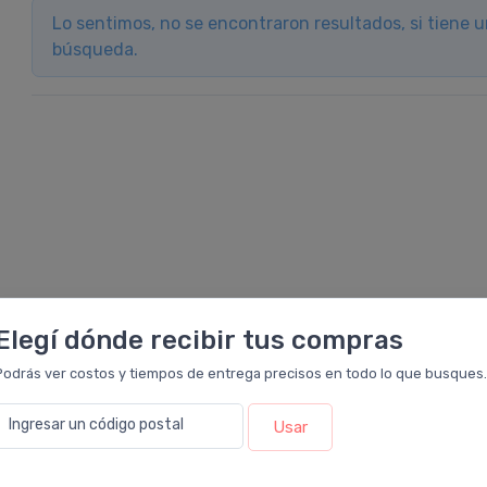
Lo sentimos, no se encontraron resultados, si tiene 
búsqueda.
Elegí dónde recibir tus compras
as
Servicios al cliente
Podrás ver costos y tiempos de entrega precisos en todo lo que busques.
ética
Contacto
Ingresar un código postal
Usar
Solar
Beauty Club
os
Libro de quejas on-line