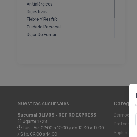
Antialérgicos
Digestivos
Fiebre Y Resfrío
Cuidado Personal
Dejar De Fumar
Antihemorroidales
óptica Y Contactología
Primeros Auxilios
Sueño
Nuestras sucursales
Categorí
Sucursal OLIVOS - RETIRO EXPRESS
Dermocosm
Ugarte 1728
Protección 
Lun - Vie 09:00 a 12:00 y de 12:30 a 17:00
Suplement
/ Sáb: 09:00 a 14:00