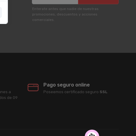
Enterate antes que nadie de nuestras
promociones, descuentos y acciones
comerciales.
Pago seguro online
unes a
Poseemos certificado seguro
SSL
ados de 09