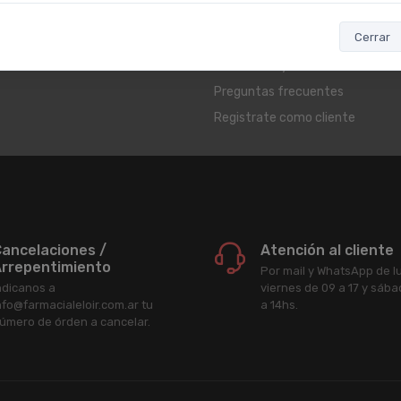
rsonal
Botón de arrepentimiento
Cerrar
Términos y condiciones
Reembolso y devoluciones
Preguntas frecuentes
Registrate como cliente
ancelaciones /
Atención al cliente
rrepentimiento
Por mail y WhatsApp de l
ndicanos a
viernes de 09 a 17 y sáb
nfo@farmacialeloir.com.ar tu
a 14hs.
úmero de órden a cancelar.