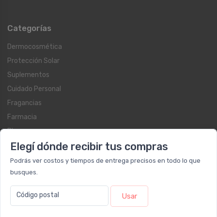
Categorías
Dermocosmética
Protección Solar
Suplementos
Cuidado Personal
Fragancias
Farmacia
Blog
Elegí dónde recibir tus compras
Servicios al cliente
Podrás ver costos y tiempos de entrega precisos en todo lo que
busques.
Contacto
Beauty Club
Código postal
Usar
Libro de quejas on-line