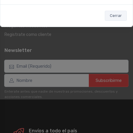
Botón de arrepentimiento
Términos y condiciones
Cerrar
Reembolso y devoluciones
Preguntas frecuentes
Registrate como cliente
Newsletter
Subscribirme
Enterate antes que nadie de nuestras promociones, descuentos y
acciones comerciales.
Envíos a todo el país