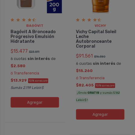
BAGÓVIT
VICHY
Bagóvit A Bronceado
Vichy Capital Soleil
Progresivo Emulsión
Leche
Hidratante
Autobronceante
Corporal
$15.477
$23.811
$91.561
$96.380
6 cuotas
sin interés
de
6 cuotas
sin interés
de
$2.580
$15.260
ó Transferencia
ó Transferencia
$13.929
10%
EXTRA OFF
$82.405
10%
EXTRA OFF
Sumás 2.119 Leloir$
¡ Envío
GRATIS
y sumás 5.162
Leloir$ !
Agregar
Agregar