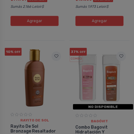
Sumás 2.166 Leloir$
Sumás 1.973 Leloir$
Agregar
Agregar
10%
37%
OFF
OFF
COMBO
NO DISPONIBLE
RAYITO DE SOL
BAGÓVIT
Rayito De Sol
Combo Bagovit
Bronzage Resaltador
Hidratación Y