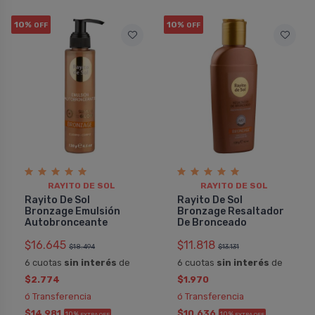
10%
10%
OFF
OFF
RAYITO DE SOL
RAYITO DE SOL
Rayito De Sol
Rayito De Sol
Bronzage Emulsión
Bronzage Resaltador
Autobronceante
De Bronceado
$16.645
$11.818
$18.494
$13.131
6 cuotas
sin interés
de
6 cuotas
sin interés
de
$2.774
$1.970
ó Transferencia
ó Transferencia
$14.981
$10.636
10%
10%
EXTRA OFF
EXTRA OFF