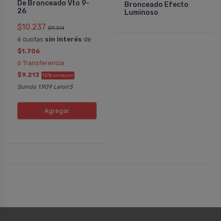
De Bronceado Vto 9-
Bronceado Efecto
26
Luminoso
$10.237
$11.374
6 cuotas
sin interés
de
$1.706
ó Transferencia
$9.213
10%
EXTRA OFF
Sumás 1.909 Leloir$
Agregar