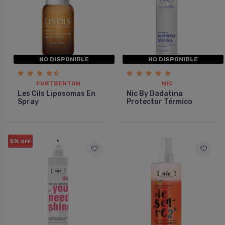
NO DISPONIBLE
NO DISPONIBLE
FORTBENTON
NIC
Les Cils Liposomas En
Nic By Dadatina
Spray
Protector Térmico
5%
OFF