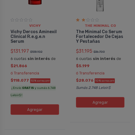
VICHY
THE MINIMAL CO
Vichy Dercos Aminexil
The Minimal Co Serum
Clinical R.e.g.e.n
Fortalecedor De Cejas
Serum
Y Pestañas
$131.197
$31.195
$138.102
$36.700
6 cuotas
sin interés
de
6 cuotas
sin interés
de
$21.866
$5.199
ó Transferencia
ó Transferencia
$118.077
$28.076
10%
10%
EXTRA OFF
EXTRA OFF
Sumás 2.748 Leloir$
¡ Envío
GRATIS
y sumás 6.748
Leloir$ !
Agregar
Agregar