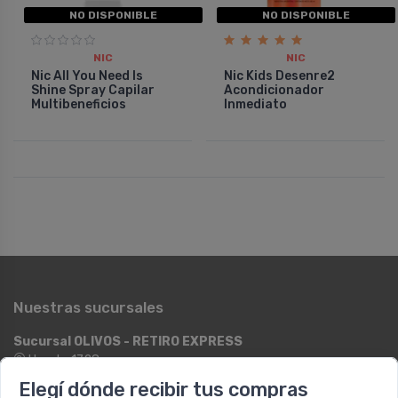
NO DISPONIBLE
NO DISPONIBLE
NIC
NIC
Nic All You Need Is
Nic Kids Desenre2
Shine Spray Capilar
Acondicionador
Multibeneficios
Inmediato
Nuestras sucursales
Sucursal OLIVOS - RETIRO EXPRESS
Ugarte 1728
Lun - Vie 09:00 a 12:00 y de 12:30 a 17:00 / Sáb: 09:00 a 14:00
Elegí dónde recibir tus compras