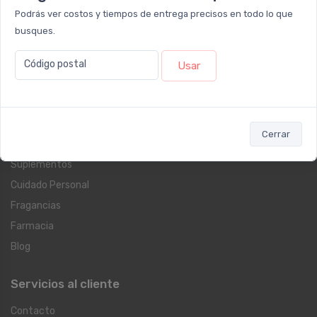
Sucursal RECOLETA
Podrás ver costos y tiempos de entrega precisos en todo lo que
Larrea 1249
busques.
Lun - Vie: 09:00 a 20:00hs / Sáb: 09:00 a 14:00hs
Código postal
Usar
Categorías
Dermocosmética
Cerrar
Protección Solar
Suplementos
Cuidado Personal
Fragancias
Farmacia
Blog
Servicios al cliente
Contacto