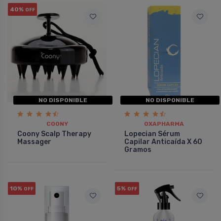
40%
OFF
NO DISPONIBLE
NO DISPONIBLE
COONY
OXAPHARMA
Coony Scalp Therapy
Lopecian Sérum
Massager
Capilar Anticaí­da X 60
Gramos
10%
5%
OFF
OFF