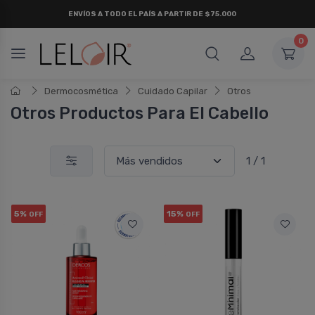
ENVÍOS A TODO EL PAÍS A PARTIR DE $75.000
0
Dermocosmética
Cuidado Capilar
Otros
Otros Productos Para El Cabello
1 / 1
5%
15%
OFF
OFF