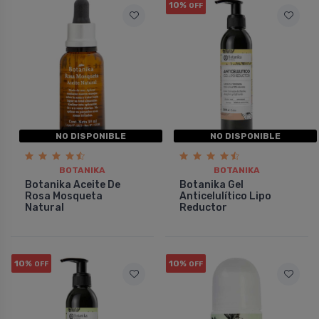
conseguí la sensación deseada.
10%
COMPRAR
OFF
Además perdura la c....
COMPRAR
BOTAN
Pedido
BOTANIKA
Pedido #
466618
NO DISPONIBLE
NO DISPONIBLE
BOTANIKA
BOTANIKA
Botanika Aceite De
Botanika Gel
Rosa Mosqueta
Anticelulí­tico Lipo
Natural
Reductor
10%
10%
OFF
OFF