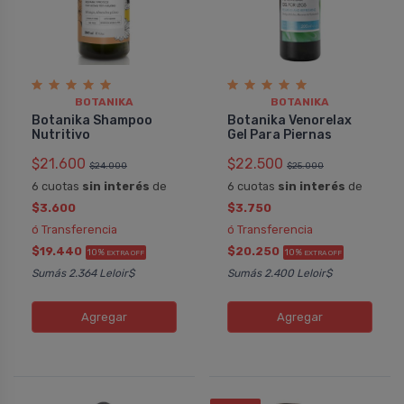
BOTANIKA
BOTANIKA
Botanika Shampoo
Botanika Venorelax
Nutritivo
Gel Para Piernas
$21.600
$22.500
$24.000
$25.000
6 cuotas
sin interés
de
6 cuotas
sin interés
de
$3.600
$3.750
ó Transferencia
ó Transferencia
Andrea Cristina
Antonella
Botanika Venorelax Gel Para
Botanika Sham
$19.440
$20.250
10%
10%
EXTRA OFF
EXTRA OFF
Piernas
Muy rico perfume
Sumás 2.364 Leloir$
Sumás 2.400 Leloir$
Me encantó y me fue de super utilidad
El tratamiento n
cuando me lo compré. Antes usaba
con mango, alm
Agregar
Agregar
otro gel que no se hace más y éste
hidratación. Sin 
vino a sustituirlo. Lo uso
comprar.
exclusivamente en verano por la
pesadez e hinchazón de las piernas y