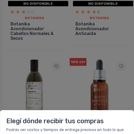
NO DISPONIBLE
NO DISPONIBLE
BOTANIKA
BOTANIKA
Botanika
Botanika
Acondicionador
Acondicionador
Cabellos Normales A
Anticaí­da
Secos
10%
OFF
NO DISPONIBLE
NO DISPONIBLE
Elegí dónde recibir tus compras
Podrás ver costos y tiempos de entrega precisos en todo lo que
BOTANIKA
BOTANIKA