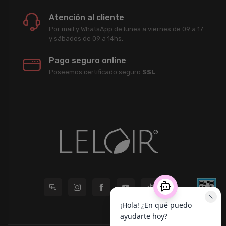
Atención al cliente
Por mail y WhatsApp de lunes a viernes de 09 a 17
y sábados de 09 a 14hs.
Pago seguro online
Poseemos certificado seguro
SSL