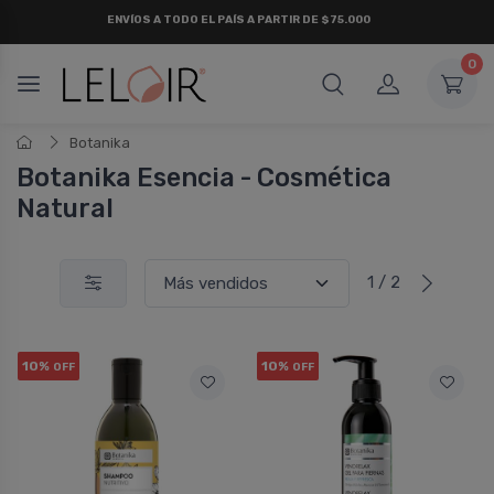
ENVÍOS A TODO EL PAÍS A PARTIR DE $75.000
0
Botanika
Botanika Esencia - Cosmética
Natural
1 / 2
10%
10%
OFF
OFF