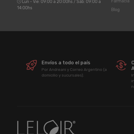
Farmacia
Lun - Vie: 09:00 a 20:00hs / Sáb: 09:00 a
14:00hs
Blog
Envíos a todo el país
C
A
Por Andreani y Correo Argentino (a
domicilio y sucursales).
I
i
n