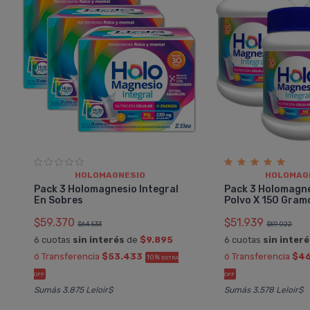
HOLOMAGNESIO
HOLOMAG
Pack 3 Holomagnesio Integral
Pack 3 Holomagne
En Sobres
Polvo X 150 Gram
$59.370
$51.939
$64.533
$59.022
6 cuotas
sin interés
de
$9.895
6 cuotas
sin inter
ó Transferencia
$53.433
ó Transferencia
$4
10%
EXTRA
OFF
OFF
Sumás 3.875 Leloir$
Sumás 3.578 Leloir$