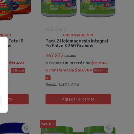
NESIO
HOLOMAGNESIO
sio Total 5
Pack 2 Holomagnesio Integral
ramos
En Polvo X 350 Gramos
$67.232
$76.400
és
de
$11.492
6 cuotas
sin interés
de
$11.205
.056
ó Transferencia
$60.509
10%
10%
EXTRA
EXTRA
OFF
Sumás 4.189 Leloir$
carrito
Agregar
al carrito
13%
OFF
PACK x3
u.