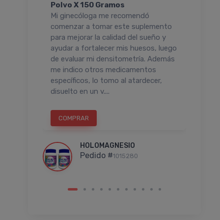
Polvo X 150 Gramos
Sob
Mi ginecóloga me recomendó
No h
 sobre
comenzar a tomar este suplemento
aunq
e ayuda
para mejorar la calidad del sueño y
prof
entirme
ayudar a fortalecer mis huesos, luego
sueñ
 llego a
de evaluar mi densitometría. Además
cualq
a
me indico otros medicamentos
volv
ad
específicos, lo tomo al atardecer,
disuelto en un v....
COMPRAR
C
HOLOMAGNESIO
Pedido #
1015280