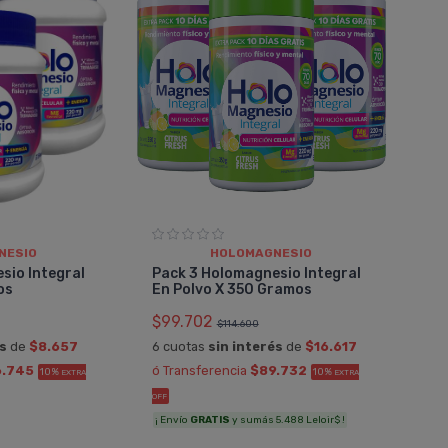
NESIO
HOLOMAGNESIO
sio Integral
Pack 3 Holomagnesio Integral
os
En Polvo X 350 Gramos
$99.702
$114.600
és
de
$8.657
6 cuotas
sin interés
de
$16.617
6.745
ó Transferencia
$89.732
10%
10%
EXTRA
EXTRA
OFF
¡ Envío
GRATIS
y sumás 5.488 Leloir$ !