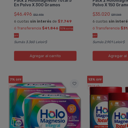
Pack 2 Holomagnesio Total 5
Pack 2 Holomagne
En Polvo X 300 Gramos
Polvo X 150 Gram
$46.496
$35.020
$52.836
$39.348
6 cuotas
sin interés
de
$7.749
6 cuotas
sin inter
ó Transferencia
$41.846
ó Transferencia
$31
10%
EXTRA
OFF
OFF
Sumás 3.360 Leloir$
Sumás 2.901 Leloir$
Agregar
al carrito
Agregar
al 
7%
13%
OFF
OFF
PACK x2
PACK x3
u.
u.