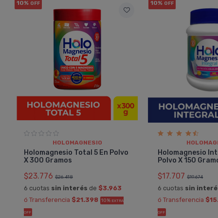
10%
10%
OFF
OFF
HOLOMAGNESIO
HOLOMAG
Holomagnesio Total 5 En Polvo
Holomagnesio Int
X 300 Gramos
Polvo X 150 Gram
$23.776
$17.707
$26.418
$19.674
6 cuotas
sin interés
de
$3.963
6 cuotas
sin inter
ó Transferencia
$21.398
ó Transferencia
$15
10%
a
MARCELO
EXTRA
omagnesio Integral En
Holomagnesio Integr
OFF
OFF