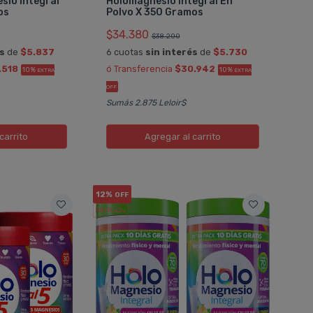
sio Integral
Holomagnesio Integral En
os
Polvo X 350 Gramos
$34.380
$38.200
és
de
$5.837
6 cuotas
sin interés
de
$5.730
.518
ó Transferencia
$30.942
10%
10%
EXTRA
EXTRA
OFF
Sumás 2.875 Leloir$
carrito
Agregar
al carrito
12%
OFF
PACK x2
u.