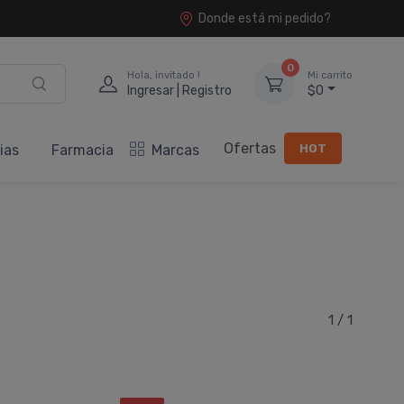
Donde está mi pedido?
0
Hola, invitado !
Mi carrito
Ingresar | Registro
$0
Ofertas
HOT
ias
Farmacia
Marcas
1 / 1