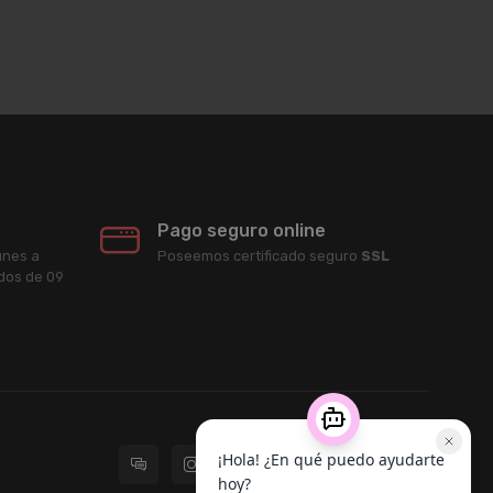
Pago seguro online
unes a
Poseemos certificado seguro
SSL
ados de 09