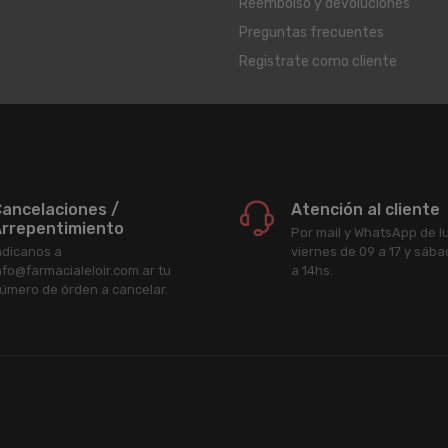
Reembolso y devoluciones
Preguntas frecuentes
Registrate como cliente
ancelaciones /
Atención al cliente
rrepentimiento
Por mail y WhatsApp de l
ndicanos a
viernes de 09 a 17 y sáb
nfo@farmacialeloir.com.ar tu
a 14hs.
úmero de órden a cancelar.