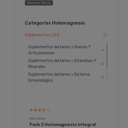
Eliminar filtros
Categorías Holomagnesio
Suplementos (21)
Suplementos dietarios > Huesos Y
9
Articulaciones
Suplementos dietarios > Vitaminas Y
6
Minerales
Suplementos dietarios > Sistema
3
Inmunológico
Suplementos dietarios > Sedantes
2
Naturales
Suplementos dietarios > Corazón Y
1
Colesterol
Herminia
Soni
Polvo
Pack 2 Holomagnesio Integral
Hol