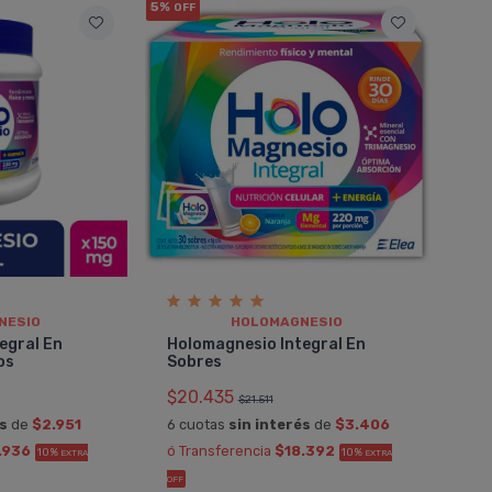
5%
OFF
NESIO
HOLOMAGNESIO
egral En
Holomagnesio Integral En
os
Sobres
$20.435
$21.511
és
de
$2.951
6 cuotas
sin interés
de
$3.406
.936
ó Transferencia
$18.392
10%
10%
MARCELO
EXTRA
EXTRA
al En
Holomagnesio Integral En Polvo
OFF