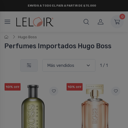
ENVÍOS A TODO EL PAÍS A PARTIR DE $75.000
0
Hugo Boss
Perfumes Importados Hugo Boss
1 / 1
10%
10%
OFF
OFF