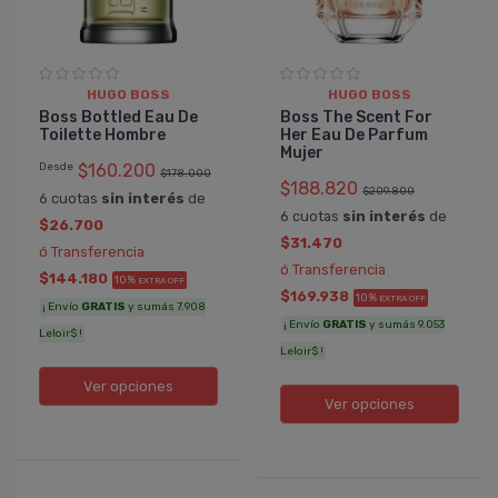
HUGO BOSS
HUGO BOSS
Boss Bottled Eau De
Boss The Scent For
Toilette Hombre
Her Eau De Parfum
Mujer
Desde
$160.200
$178.000
$188.820
$209.800
6 cuotas
sin interés
de
6 cuotas
sin interés
de
$26.700
$31.470
ó Transferencia
ó Transferencia
$144.180
10%
EXTRA OFF
$169.938
10%
EXTRA OFF
¡ Envío
GRATIS
y sumás 7.908
¡ Envío
GRATIS
y sumás 9.053
Leloir$ !
Leloir$ !
Ver opciones
Ver opciones