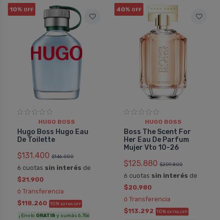
10%
40%
OFF
OFF
HUGO BOSS
HUGO BOSS
Hugo Boss Hugo Eau
Boss The Scent For
De Toilette
Her Eau De Parfum
Mujer Vto 10-26
$131.400
$146.000
$125.880
$209.800
6 cuotas
sin interés
de
6 cuotas
sin interés
de
$21.900
$20.980
ó Transferencia
ó Transferencia
$118.260
10%
EXTRA OFF
$113.292
10%
EXTRA OFF
¡ Envío
GRATIS
y sumás 6.756