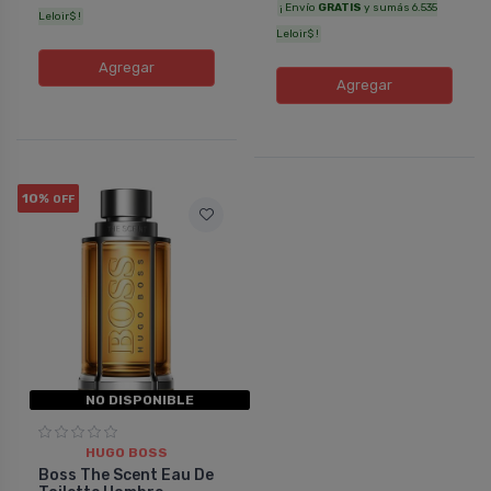
¡ Envío
GRATIS
y sumás 6.535
Leloir$ !
Leloir$ !
Agregar
Agregar
10%
OFF
NO DISPONIBLE
HUGO BOSS
Boss The Scent Eau De