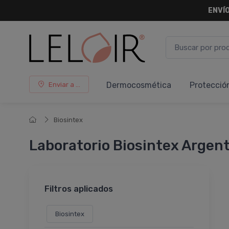
ENVÍO
Dermocosmética
Protecció
Enviar a ...
Biosintex
Laboratorio Biosintex Argen
Filtros aplicados
Biosintex