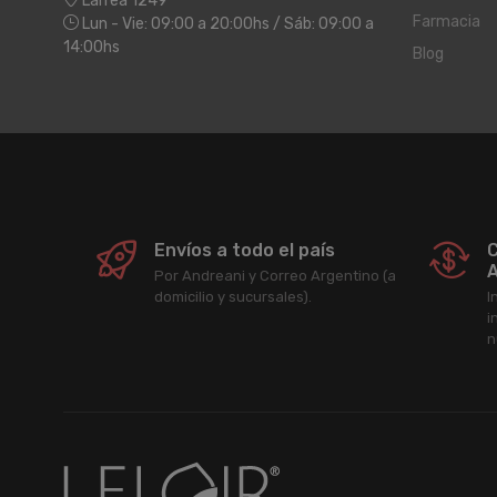
Larrea 1249
Farmacia
Lun - Vie: 09:00 a 20:00hs / Sáb: 09:00 a
14:00hs
Blog
Envíos a todo el país
C
A
Por Andreani y Correo Argentino (a
domicilio y sucursales).
I
i
n