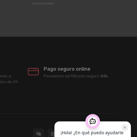
comerciales.
Pago seguro online
unes a
Poseemos certificado seguro
SSL
ados de 09