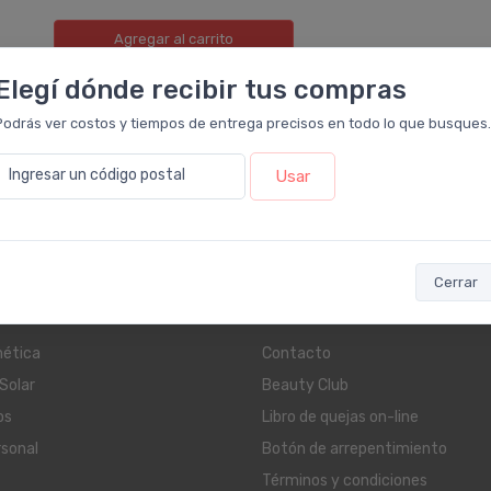
Agregar
al carrito
Elegí dónde recibir tus compras
Podrás ver costos y tiempos de entrega precisos en todo lo que busques.
Ingresar un código postal
Usar
Cerrar
as
Servicios al cliente
ética
Contacto
Solar
Beauty Club
os
Libro de quejas on-line
rsonal
Botón de arrepentimiento
Términos y condiciones