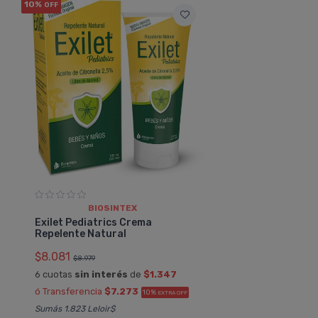
10%
OFF
BIOSINTEX
Exilet Pediatrics Crema
Repelente Natural
$8.081
$8.979
6 cuotas
sin interés
de
$1.347
ó Transferencia
$7.273
10%
EXTRA OFF
Sumás 1.823 Leloir$