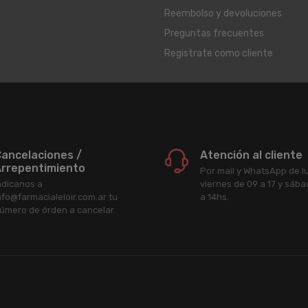
Reembolso y devoluciones
Preguntas frecuentes
Registrate como cliente
ancelaciones /
Atención al cliente
rrepentimiento
Por mail y WhatsApp de l
ndicanos a
viernes de 09 a 17 y sáb
nfo@farmacialeloir.com.ar tu
a 14hs.
úmero de órden a cancelar.