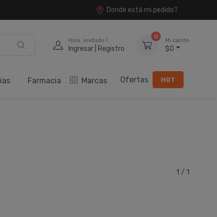
Donde está mi pedido?
0
Hola, invitado !
Mi carrito
Ingresar | Registro
$0
Ofertas
HOT
ias
Farmacia
Marcas
1 / 1