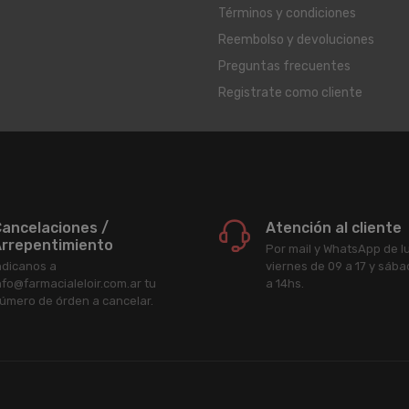
Términos y condiciones
Reembolso y devoluciones
Preguntas frecuentes
Registrate como cliente
ancelaciones /
Atención al cliente
rrepentimiento
Por mail y WhatsApp de l
ndicanos a
viernes de 09 a 17 y sáb
nfo@farmacialeloir.com.ar tu
a 14hs.
úmero de órden a cancelar.