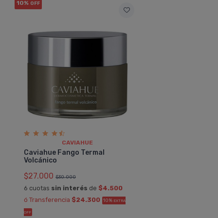
10%
OFF
CAVIAHUE
Caviahue Fango Termal
Volcánico
$27.000
$30.000
6 cuotas
sin interés
de
$4.500
ó Transferencia
$24.300
10%
EXTRA
OFF