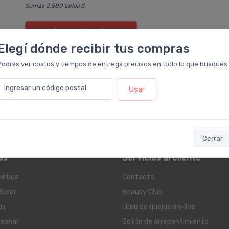
Sumás 2.580 Leloir$
Agregar
al carrito
Elegí dónde recibir tus compras
Podrás ver costos y tiempos de entrega precisos en todo lo que busques.
Ingresar un código postal
Usar
Cerrar
as
Servicios al cliente
ética
Contacto
Solar
Beauty Club
os
Libro de quejas on-line
rsonal
Botón de arrepentimiento