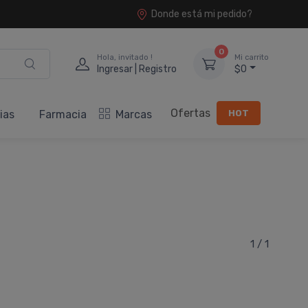
Donde está mi pedido?
0
Hola, invitado !
Mi carrito
Ingresar | Registro
$0
Ofertas
HOT
ias
Farmacia
Marcas
1 / 1