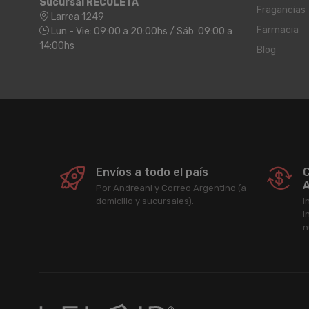
Sucursal RECOLETA
Fragancias
Larrea 1249
Farmacia
Lun - Vie: 09:00 a 20:00hs / Sáb: 09:00 a
14:00hs
Blog
Envíos a todo el país
C
A
Por Andreani y Correo Argentino (a
domicilio y sucursales).
I
i
n