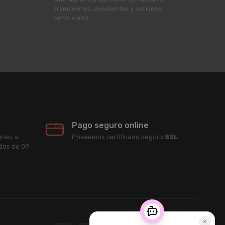
promociones, descuentos y acciones
comerciales.
Pago seguro online
unes a
Poseemos certificado seguro
SSL
ados de 09