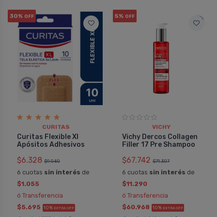
30%
5%
OFF
OFF
CURITAS
VICHY
Curitas Flexible Xl
Vichy Dercos Collagen
Apósitos Adhesivos
Filler 17 Pre Shampoo
$6.328
$67.742
$9.040
$71.307
6 cuotas
sin interés
de
6 cuotas
sin interés
de
$1.055
$11.290
ó Transferencia
ó Transferencia
$5.695
$60.968
10%
10%
EXTRA OFF
EXTRA OFF