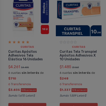
CURITAS
CURITAS
Curitas Apósitos
Curitas Tela Transpiel
Adhesivos Tela
Apósitos Adhesivos X
Elástica 16 Unidades
10 Unidades
$4.261
$1.485
$4.485
$1.563
6 cuotas
sin interés
de
6 cuotas
sin interés
de
$710
$248
ó Transferencia
ó Transferencia
$3.835
$1.337
10%
10%
EXTRA OFF
EXTRA OFF
Sumás 1.670 Leloir$
Sumás 1.559 Leloir$