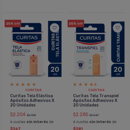
25%
25%
OFF
OFF
CURITAS
CURITAS
Curitas Tela Elástica
Curitas Tela Transpiel
Apósitos Adhesivos X
Apósitos Adhesivos X
20 Unidades
20 Unidades
$2.204
$2.285
$2.938
$3.047
6 cuotas
sin interés
de
6 cuotas
sin interés
de
$367
$381