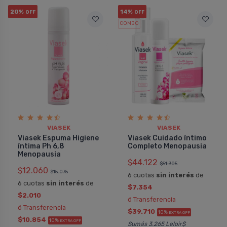
20%
14%
OFF
OFF
COMBO
VIASEK
VIASEK
Viasek Espuma Higiene
Viasek Cuidado íntimo
í­ntima Ph 6,8
Completo Menopausia
Menopausia
$44.122
$51.305
$12.060
$15.075
6 cuotas
sin interés
de
6 cuotas
sin interés
de
$7.354
$2.010
ó Transferencia
ó Transferencia
$39.710
10%
EXTRA OFF
$10.854
10%
EXTRA OFF
Sumás 3.265 Leloir$