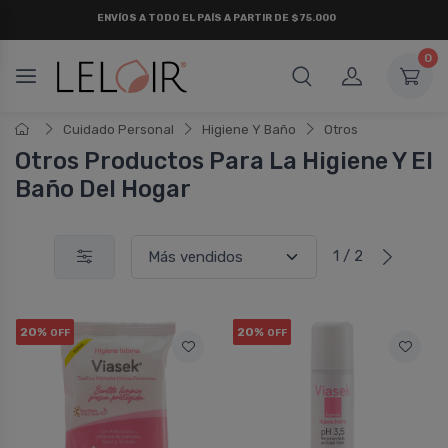
¡ HASTA 6 CUOTAS SIN INTERÉS
Y 18 CUOTAS FIJAS !
0
Cuidado Personal
Higiene Y Baño
Otros
Otros Productos Para La Higiene Y El
Baño Del Hogar
1 / 2
20%
20%
OFF
OFF