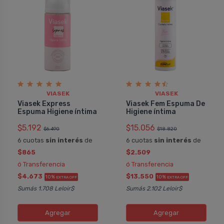
VIASEK
VIASEK
Viasek Express
Viasek Fem Espuma De
Espuma Higiene íntima
Higiene íntima
$5.192
$15.056
$6.490
$18.820
6 cuotas
sin interés
de
6 cuotas
sin interés
de
$865
$2.509
ó Transferencia
ó Transferencia
$4.673
$13.550
10%
10%
EXTRA OFF
EXTRA OFF
Sumás 1.708 Leloir$
Sumás 2.102 Leloir$
Agregar
Agregar