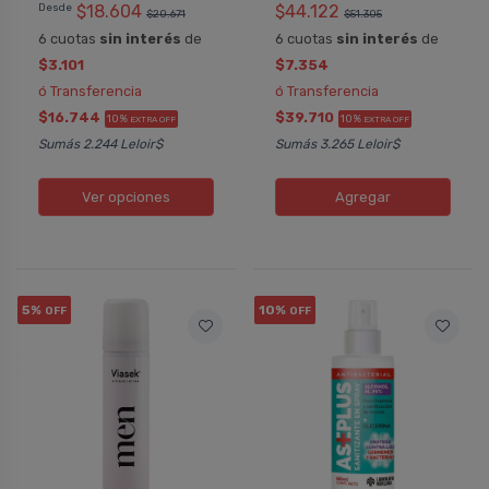
Desde
$18.604
$44.122
$20.671
$51.305
6 cuotas
sin interés
de
6 cuotas
sin interés
de
$3.101
$7.354
ó Transferencia
ó Transferencia
$16.744
$39.710
10%
10%
EXTRA OFF
EXTRA OFF
Sumás 2.244 Leloir$
Sumás 3.265 Leloir$
Ver opciones
Agregar
5%
10%
OFF
OFF