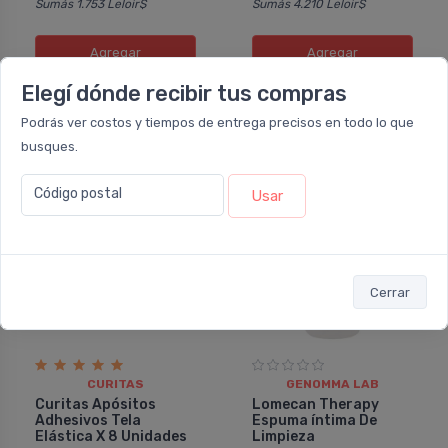
Sumás 1.753 Leloir$
Sumás 4.210 Leloir$
Agregar
Agregar
Elegí dónde recibir tus compras
Podrás ver costos y tiempos de entrega precisos en todo lo que
busques.
5%
10%
OFF
OFF
Código postal
Usar
Cerrar
CURITAS
GENOMMA LAB
Curitas Apósitos
Lomecan Therapy
Adhesivos Tela
Espuma íntima De
Elástica X 8 Unidades
Limpieza