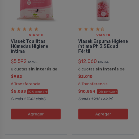
VIASEK
VIASEK
Viasek Toallitas
Viasek Espuma Higiene
Húmedas Higiene
í­ntima Ph 3,5 Edad
íntima
Fértil
$5.592
$12.060
$6.990
$15.075
6 cuotas
sin interés
de
6 cuotas
sin interés
de
$932
$2.010
ó Transferencia
ó Transferencia
$5.033
$10.854
10%
10%
EXTRA OFF
EXTRA OFF
Sumás 1.724 Leloir$
Sumás 1.982 Leloir$
Agregar
Agregar