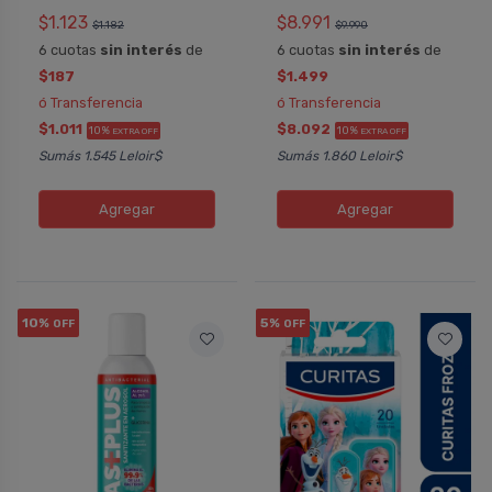
$1.123
$8.991
$1.182
$9.990
6 cuotas
sin interés
de
6 cuotas
sin interés
de
$187
$1.499
ó Transferencia
ó Transferencia
$1.011
$8.092
10%
10%
EXTRA OFF
EXTRA OFF
Sumás 1.545 Leloir$
Sumás 1.860 Leloir$
Agregar
Agregar
10%
5%
OFF
OFF