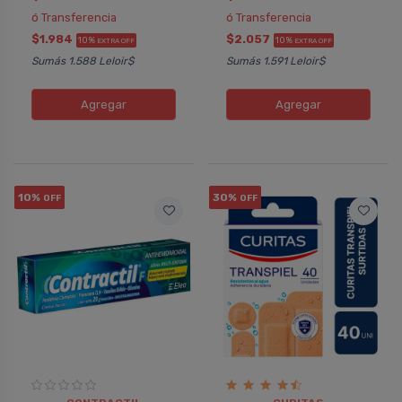
ó Transferencia
ó Transferencia
$1.984
$2.057
10%
10%
EXTRA OFF
EXTRA OFF
Sumás 1.588 Leloir$
Sumás 1.591 Leloir$
Agregar
Agregar
10%
30%
OFF
OFF