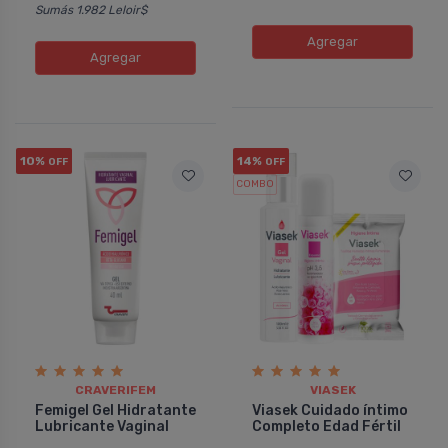
Sumás 1.982 Leloir$
Agregar
Agregar
10%
14%
OFF
OFF
COMBO
CRAVERIFEM
VIASEK
Femigel Gel Hidratante
Viasek Cuidado íntimo
Lubricante Vaginal
Completo Edad Fértil