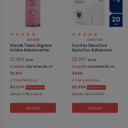
VIASEK
CURITAS
Viasek Teens Higiene
Curitas Sensitive
íntima Adolescente
Apósitos Adhesivos
$7.304
$3.287
$9.130
$4.695
6 cuotas
sin interés
de
6 cuotas
sin interés
de
$1.217
$548
ó Transferencia
ó Transferencia
$6.574
$2.958
10%
10%
EXTRA OFF
EXTRA OFF
Sumás 1.792 Leloir$
Sumás 1.631 Leloir$
Agregar
Agregar