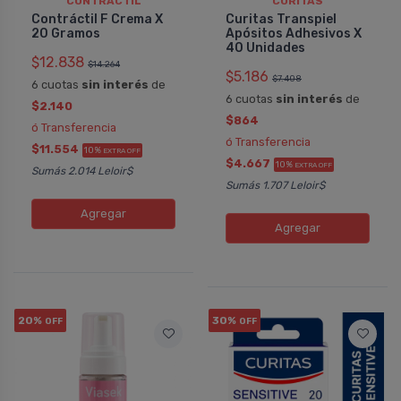
CONTRACTIL
CURITAS
Contráctil F Crema X
Curitas Transpiel
20 Gramos
Apósitos Adhesivos X
40 Unidades
$12.838
$14.264
$5.186
$7.408
6 cuotas
sin interés
de
6 cuotas
sin interés
de
$2.140
$864
ó Transferencia
ó Transferencia
$11.554
10%
EXTRA OFF
$4.667
10%
EXTRA OFF
Sumás 2.014 Leloir$
Sumás 1.707 Leloir$
Agregar
Agregar
20%
30%
OFF
OFF