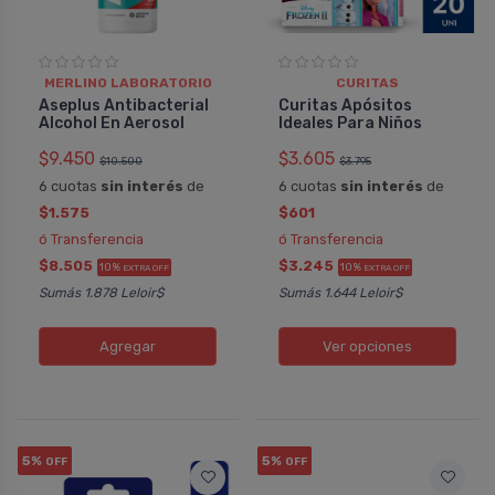
MERLINO LABORATORIO
CURITAS
Aseplus Antibacterial
Curitas Apósitos
Alcohol En Aerosol
Ideales Para Niños
$9.450
$3.605
$10.500
$3.795
6 cuotas
sin interés
de
6 cuotas
sin interés
de
$1.575
$601
ó Transferencia
ó Transferencia
$8.505
$3.245
10%
10%
EXTRA OFF
EXTRA OFF
Sumás 1.878 Leloir$
Sumás 1.644 Leloir$
Agregar
Ver opciones
5%
5%
OFF
OFF