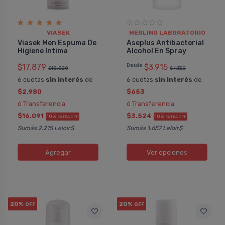
VIASEK
MERLINO LABORATORIO
Viasek Men Espuma De
Aseplus Antibacterial
Higiene íntima
Alcohol En Spray
$17.879
Desde
$3.915
$18.820
$4.350
6 cuotas
sin interés
de
6 cuotas
sin interés
de
$2.980
$653
ó Transferencia
ó Transferencia
$16.091
$3.524
10%
10%
EXTRA OFF
EXTRA OFF
Sumás 2.215 Leloir$
Sumás 1.657 Leloir$
Agregar
Ver opciones
20%
20%
OFF
OFF