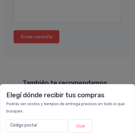
Enviar consulta
También te recomendamos...
Elegí dónde recibir tus compras
5%
14%
OFF
OFF
Podrás ver costos y tiempos de entrega precisos en todo lo que
COMBO
busques.
Código postal
Usar