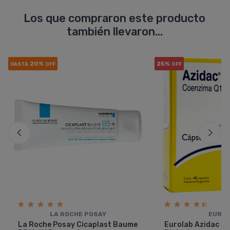
Los que compraron este producto
también llevaron...
20%
25%
HASTA
OFF
OFF
LA ROCHE POSAY
EURO
La Roche Posay Cicaplast Baume
Eurolab Azidac Q