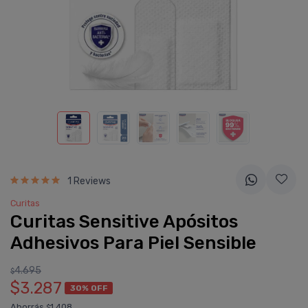
1 Reviews
Curitas
Curitas Sensitive Apósitos
Adhesivos Para Piel Sensible
4.695
$
$3.287
30% OFF
Ahorrás
1.408
$