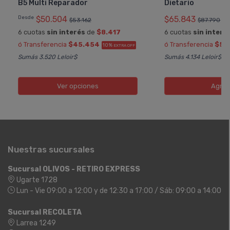
B5 Multi Reparador
Dietario
Desde
$50.504
$65.843
$53.162
$87.790
6 cuotas
sin interés
de
$8.417
6 cuotas
sin interé
ó Transferencia
$45.454
ó Transferencia
$59
10%
EXTRA OFF
Sumás 3.520 Leloir$
Sumás 4.134 Leloir$
Ver opciones
Agreg
Nuestras sucursales
Sucursal OLIVOS - RETIRO EXPRESS
Ugarte 1728
Lun - Vie 09:00 a 12:00 y de 12:30 a 17:00 / Sáb: 09:00 a 14:00
Sucursal RECOLETA
Larrea 1249