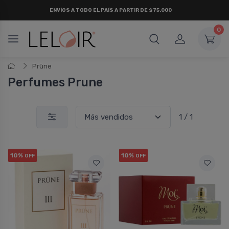
ENVÍOS A TODO EL PAÍS A PARTIR DE $75.000
0
Prüne
Perfumes Prune
1 / 1
10%
10%
OFF
OFF