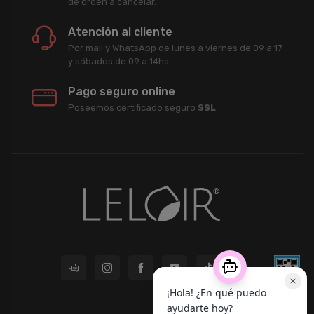
de órden a cancelar.
Atención al cliente
Por mail y WhatsApp de lunes a viernes de 09 a 17
y sábados de 09 a 14hs.
Pago seguro online
Poseemos certificado seguro
SSL