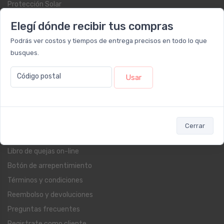
Protección Solar
Suplementos
Elegí dónde recibir tus compras
Cuidado Personal
Podrás ver costos y tiempos de entrega precisos en todo lo que
Fragancias
busques.
Farmacia
Código postal
Blog
Usar
Servicios al cliente
Contacto
Cerrar
Beauty Club
Libro de quejas on-line
Botón de arrepentimiento
Términos y condiciones
Reembolso y devoluciones
Preguntas frecuentes
Registrate como cliente