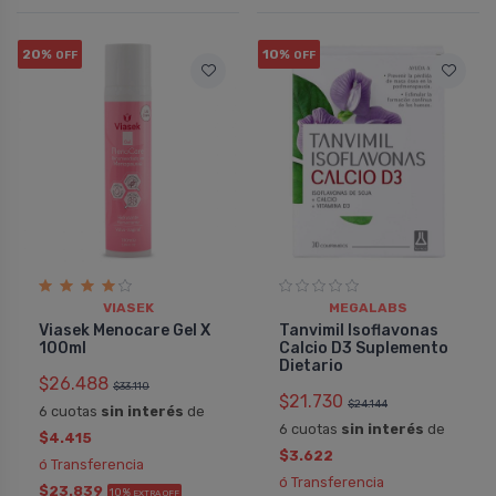
20%
10%
OFF
OFF
VIASEK
MEGALABS
Viasek Menocare Gel X
Tanvimil Isoflavonas
100ml
Calcio D3 Suplemento
Dietario
$26.488
$33.110
$21.730
$24.144
6 cuotas
sin interés
de
6 cuotas
sin interés
de
$4.415
$3.622
ó Transferencia
ó Transferencia
$23.839
10%
EXTRA OFF