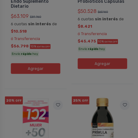
Endo Suplemento
Probióticos Cápsulas
Dietario
$50.528
$63.160
$63.109
$81.960
6 cuotas
sin interés
de
6 cuotas
sin interés
de
$8.421
$10.518
ó Transferencia
ó Transferencia
$45.475
10%
EXTRA OFF
$56.798
10%
EXTRA OFF
Envío
rápido
hoy
Envío
rápido
hoy
Agregar
Agregar
20%
25%
OFF
OFF