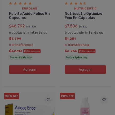
EUROLAB
NUTRICEUTIC
Folvite Acido Folico En
Nutriceutic Optimize
Capsulas
Fem En Cápsulas
$46.792
$7.506
$58.490
$8.830
6 cuotas
sin interés
de
6 cuotas
sin interés
de
$7.799
$1.251
ó Transferencia
ó Transferencia
$42.113
$6.755
10%
10%
EXTRA OFF
EXTRA OFF
Envío
rápido
hoy
Envío
rápido
hoy
Agregar
Agregar
20%
20%
OFF
OFF