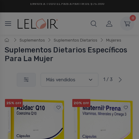
¡ HASTA 6 CUOTAS SIN INTERÉS
Y 18 CUOTAS FIJAS !
0
Suplementos
Suplementos Dietarios
Mujeres
Suplementos Dietarios Especí­ficos
Para La Mujer
1 / 3
25%
20%
OFF
OFF