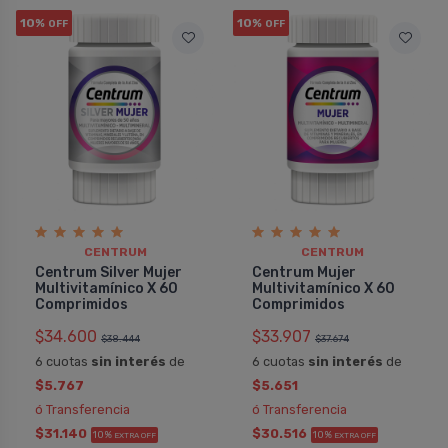
10%
10%
OFF
OFF
CENTRUM
CENTRUM
Centrum Silver Mujer
Centrum Mujer
Multivitamínico X 60
Multivitamínico X 60
Comprimidos
Comprimidos
$34.600
$33.907
$38.444
$37.674
6 cuotas
sin interés
de
6 cuotas
sin interés
de
$5.767
$5.651
ó Transferencia
ó Transferencia
$31.140
$30.516
10%
10%
EXTRA OFF
EXTRA OFF