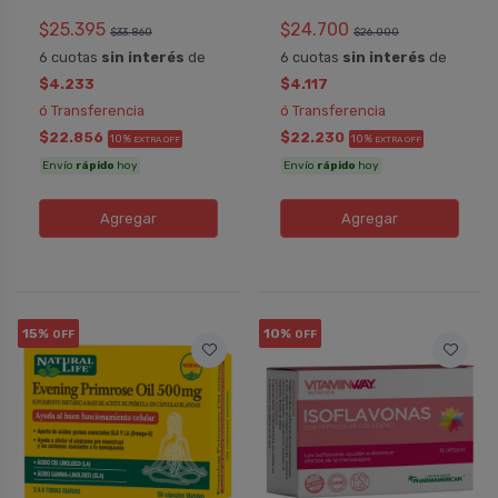
$25.395
$24.700
$33.860
$26.000
6 cuotas
sin interés
de
6 cuotas
sin interés
de
$4.233
$4.117
ó Transferencia
ó Transferencia
$22.856
$22.230
10%
10%
EXTRA OFF
EXTRA OFF
Envío
rápido
hoy
Envío
rápido
hoy
Agregar
Agregar
15%
10%
OFF
OFF