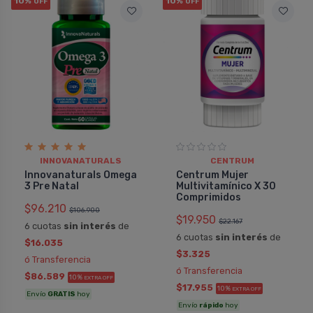
10%
10%
OFF
OFF
INNOVANATURALS
CENTRUM
Innovanaturals Omega
Centrum Mujer
3 Pre Natal
Multivitamínico X 30
Comprimidos
$96.210
$106.900
$19.950
$22.167
6 cuotas
sin interés
de
6 cuotas
sin interés
de
$16.035
$3.325
ó Transferencia
ó Transferencia
$86.589
10%
EXTRA OFF
$17.955
10%
EXTRA OFF
Envío
GRATIS
hoy
Envío
rápido
hoy