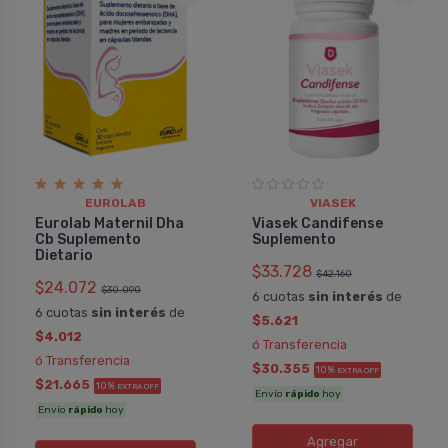
EUROLAB
VIASEK
Eurolab Maternil Dha
Viasek Candifense
Cb Suplemento
Suplemento
Dietario
$33.728
$42.160
$24.072
$30.090
6 cuotas
sin interés
de
6 cuotas
sin interés
de
$5.621
$4.012
ó Transferencia
ó Transferencia
$30.355
10%
EXTRA OFF
$21.665
10%
EXTRA OFF
Envío
rápido
hoy
Envío
rápido
hoy
Agregar