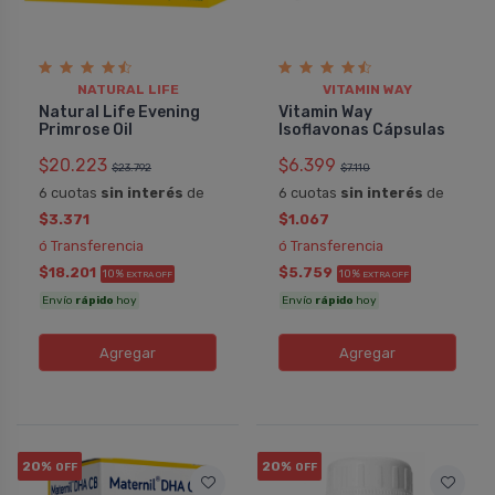
NATURAL LIFE
VITAMIN WAY
Natural Life Evening
Vitamin Way
Primrose Oil
Isoflavonas Cápsulas
$20.223
$6.399
$23.792
$7.110
6 cuotas
sin interés
de
6 cuotas
sin interés
de
$3.371
$1.067
ó Transferencia
ó Transferencia
$18.201
$5.759
10%
10%
EXTRA OFF
EXTRA OFF
Envío
rápido
hoy
Envío
rápido
hoy
Agregar
Agregar
20%
20%
OFF
OFF