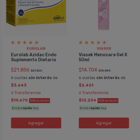
EUROLAB
VIASEK
Eurolab Azidac Endo
Viasek Menocare Gel X
Suplemento Dietario
50ml
$21.856
$14.704
$27.320
$18.380
6 cuotas
sin interés
de
6 cuotas
sin interés
de
$3.643
$2.451
ó Transferencia
ó Transferencia
$19.670
$13.234
10%
10%
EXTRA OFF
EXTRA OFF
Envío
rápido
hoy
Envío
rápido
hoy
Agregar
Agregar