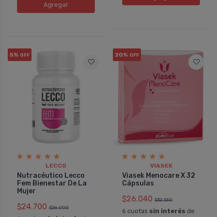
Agregar
5%
20%
OFF
OFF
LECCO
VIASEK
Nutracéutico Lecco
Viasek Menocare X 32
Fem Bienestar De La
Cápsulas
Mujer
$26.040
$32.550
$24.700
$26.000
6 cuotas
sin interés
de