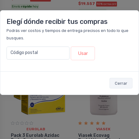
$19.557
10%
EXTRA OFF
Envío
rápido
hoy
Envío
rápido
hoy
Elegí dónde recibir tus compras
Agregar
Agregar
Podrás ver costos y tiempos de entrega precisos en todo lo que
busques.
Código postal
Usar
23%
20%
OFF
OFF
PACK x3
u.
Cerrar
EUROLAB
VIASEK
Pack 3 Eurolab Azidac
Viasek Ecovag