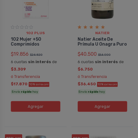
102 PLUS
NATIER
102 Mujer +50
Natier Aceite De
Comprimidos
Prímula U Onagra Puro
$19.856
$40.500
$24.820
$54.000
6 cuotas
sin interés
de
6 cuotas
sin interés
de
$3.309
$6.750
ó Transferencia
ó Transferencia
$17.870
$36.450
10%
10%
EXTRA OFF
EXTRA OFF
Envío
rápido
hoy
Envío
rápido
hoy
Agregar
Agregar