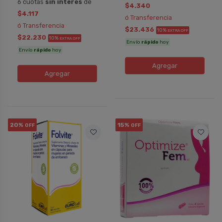
6 cuotas
sin interés
de
$4.340
$4.117
ó Transferencia
ó Transferencia
$23.436
10%
EXTRA OFF
$22.230
10%
EXTRA OFF
Envío
rápido
hoy
Envío
rápido
hoy
Agregar
Agregar
20%
15%
OFF
OFF