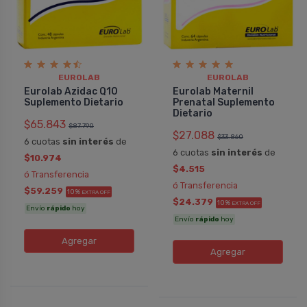
EUROLAB
EUROLAB
Eurolab Azidac Q10
Eurolab Maternil
Suplemento Dietario
Prenatal Suplemento
Dietario
$65.843
$87.790
$27.088
$33.860
6 cuotas
sin interés
de
6 cuotas
sin interés
de
$10.974
$4.515
ó Transferencia
ó Transferencia
$59.259
10%
EXTRA OFF
$24.379
10%
EXTRA OFF
Envío
rápido
hoy
Envío
rápido
hoy
Agregar
Agregar