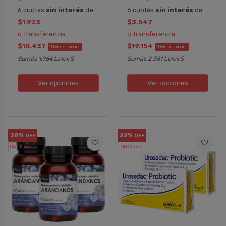
6 cuotas
sin interés
de
6 cuotas
sin interés
de
$1.933
$3.547
ó Transferencia
ó Transferencia
$10.437
$19.154
10%
10%
EXTRA OFF
EXTRA OFF
Sumás 1.964 Leloir$
Sumás 2.351 Leloir$
Ver opciones
Ver opciones
28%
22%
OFF
OFF
PACK x3
PACK x2
u.
u.