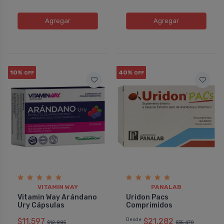
Agregar
Agregar
10%
40%
OFF
OFF
VITAMIN WAY
PANALAB
Vitamin Way Arándano
Uridon Pacs
Ury Cápsulas
Comprimidos
$11.597
Desde
$21.282
$12.885
$35.470