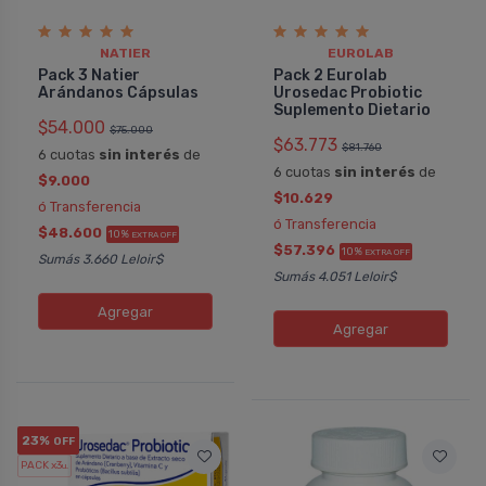
NATIER
EUROLAB
Pack 3 Natier
Pack 2 Eurolab
Arándanos Cápsulas
Urosedac Probiotic
Suplemento Dietario
$54.000
$75.000
$63.773
$81.760
6 cuotas
sin interés
de
6 cuotas
sin interés
de
$9.000
$10.629
ó Transferencia
ó Transferencia
$48.600
10%
EXTRA OFF
$57.396
10%
EXTRA OFF
Sumás 3.660 Leloir$
Sumás 4.051 Leloir$
Agregar
Agregar
23%
OFF
PACK x3
u.