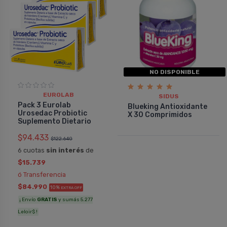
NO DISPONIBLE
EUROLAB
SIDUS
Pack 3 Eurolab
Blueking Antioxidante
Urosedac Probiotic
X 30 Comprimidos
Suplemento Dietario
$94.433
$122.640
6 cuotas
sin interés
de
$15.739
ó Transferencia
$84.990
10%
EXTRA OFF
¡ Envío
GRATIS
y sumás 5.277
Leloir$ !