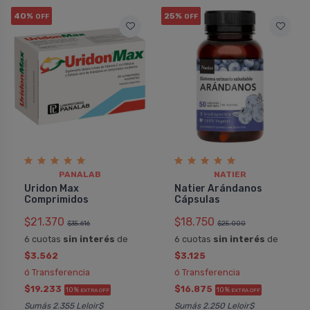
40%
25%
OFF
OFF
PANALAB
NATIER
Uridon Max
Natier Arándanos
Comprimidos
Cápsulas
$21.370
$18.750
$35.616
$25.000
6 cuotas
sin interés
de
6 cuotas
sin interés
de
$3.562
$3.125
ó Transferencia
ó Transferencia
$19.233
$16.875
10%
10%
EXTRA OFF
EXTRA OFF
Sumás 2.355 Leloir$
Sumás 2.250 Leloir$