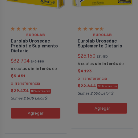
EUROLAB
EUROLAB
Eurolab Urosedac
Eurolab Urosedac
Probiotic Suplemento
Suplemento Dietario
Dietario
$25.160
$31.450
$32.704
$40.880
6 cuotas
sin interés
de
6 cuotas
sin interés
de
$4.193
$5.451
ó Transferencia
ó Transferencia
$22.644
10%
EXTRA OFF
$29.434
10%
EXTRA OFF
Sumás 2.506 Leloir$
Sumás 2.808 Leloir$
Agregar
Agregar