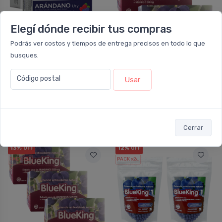
Elegí dónde recibir tus compras
Podrás ver costos y tiempos de entrega precisos en todo lo que
busques.
NO DISPONIBLE
NO DISPONIBLE
Código postal
Usar
VITAMIN WAY
SIDUS
Pack 3 Vitamin Way
Pack 2 Blueking
Arándano Ury
Antioxidante X 60
Cápsulas
Comprimidos
Cerrar
13%
12%
OFF
OFF
PACK x3
PACK x2
u.
u.